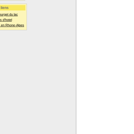
liens
ourget du lac
 d'hotel
 en Rhone-Alpes