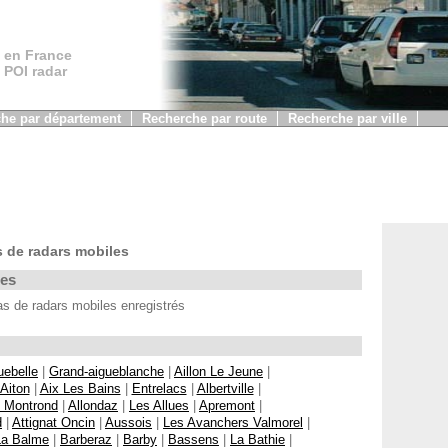
 en France
, POI radar
he par département
Recherche par route
Recherche par ville
 de radars mobiles
les
 de radars mobiles enregistrés
uebelle
|
Grand-aigueblanche
|
Aillon Le Jeune
|
Aiton
|
Aix Les Bains
|
Entrelacs
|
Albertville
|
z Montrond
|
Allondaz
|
Les Allues
|
Apremont
|
d
|
Attignat Oncin
|
Aussois
|
Les Avanchers Valmorel
|
La Balme
|
Barberaz
|
Barby
|
Bassens
|
La Bathie
|