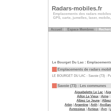
Radars-mobiles.fr
Emplacements des radars mobiles
GPS, carte, jumelles, laser, mobile
Accueil
Espace Membres
Recherc
Le Bourget Du Lac : Emplacements
Emplacements de radars mobi
LE BOURGET DU LAC - Savoie (73) : Pas
Savoie (73) : Les communes
Aiguebelette Le Lac
|
Aig
Aillon Le Vieux
|
Aime
|
Albiez Le Jeune
|
Albie
Arbin
|
Argentine
|
Arith
|
Arvillar
Avressieux
|
Avrieux
|
Ayn
|