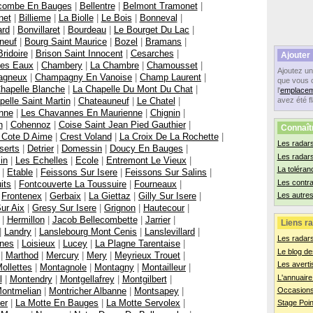
ecombe En Bauges
|
Bellentre
|
Belmont Tramonet
|
net
|
Billieme
|
La Biolle
|
Le Bois
|
Bonneval
|
ard
|
Bonvillaret
|
Bourdeau
|
Le Bourget Du Lac
|
neuf
|
Bourg Saint Maurice
|
Bozel
|
Bramans
|
Bridoire
|
Brison Saint Innocent
|
Cesarches
|
Ajouter
Les Eaux
|
Chambery
|
La Chambre
|
Chamousset
|
Ajoutez u
agneux
|
Champagny En Vanoise
|
Champ Laurent
|
que vous 
hapelle Blanche
|
La Chapelle Du Mont Du Chat
|
l'
emplacem
elle Saint Martin
|
Chateauneuf
|
Le Chatel
|
avez été f
nne
|
Les Chavannes En Maurienne
|
Chignin
|
n
|
Cohennoz
|
Coise Saint Jean Pied Gauthier
|
Connaît
 Cote D Aime
|
Crest Voland
|
La Croix De La Rochette
|
Les radars
serts
|
Detrier
|
Domessin
|
Doucy En Bauges
|
Les radar
lin
|
Les Echelles
|
Ecole
|
Entremont Le Vieux
|
La toléran
|
Etable
|
Feissons Sur Isere
|
Feissons Sur Salins
|
Les contr
its
|
Fontcouverte La Toussuire
|
Fourneaux
|
|
Frontenex
|
Gerbaix
|
La Giettaz
|
Gilly Sur Isere
|
Les autres
ur Aix
|
Gresy Sur Isere
|
Grignon
|
Hautecour
|
|
Hermillon
|
Jacob Bellecombette
|
Jarrier
|
Liens ra
|
Landry
|
Lanslebourg Mont Cenis
|
Lanslevillard
|
Les radar
ines
|
Loisieux
|
Lucey
|
La Plagne Tarentaise
|
Le blog de
|
Marthod
|
Mercury
|
Mery
|
Meyrieux Trouet
|
Les averti
ollettes
|
Montagnole
|
Montagny
|
Montailleur
|
L'annuaire
l
|
Montendry
|
Montgellafrey
|
Montgilbert
|
ontmelian
|
Montricher Albanne
|
Montsapey
|
Occasions
er
|
La Motte En Bauges
|
La Motte Servolex
|
Stage Poin