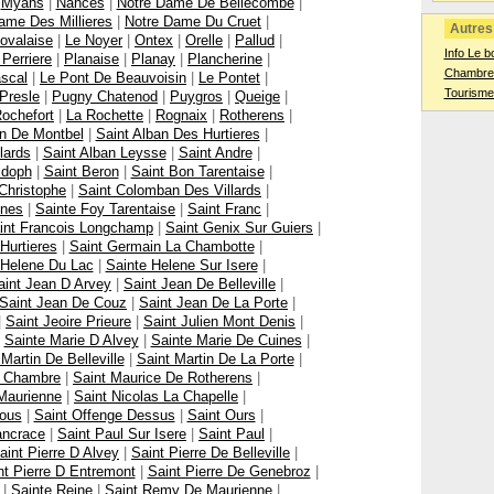
|
Myans
|
Nances
|
Notre Dame De Bellecombe
|
ame Des Millieres
|
Notre Dame Du Cruet
|
Autres 
ovalaise
|
Le Noyer
|
Ontex
|
Orelle
|
Pallud
|
Info Le b
 Perriere
|
Planaise
|
Planay
|
Plancherine
|
Chambres
scal
|
Le Pont De Beauvoisin
|
Le Pontet
|
Tourisme
Presle
|
Pugny Chatenod
|
Puygros
|
Queige
|
ochefort
|
La Rochette
|
Rognaix
|
Rotherens
|
an De Montbel
|
Saint Alban Des Hurtieres
|
lards
|
Saint Alban Leysse
|
Saint Andre
|
ldoph
|
Saint Beron
|
Saint Bon Tarentaise
|
Christophe
|
Saint Colomban Des Villards
|
ines
|
Sainte Foy Tarentaise
|
Saint Franc
|
int Francois Longchamp
|
Saint Genix Sur Guiers
|
Hurtieres
|
Saint Germain La Chambotte
|
 Helene Du Lac
|
Sainte Helene Sur Isere
|
aint Jean D Arvey
|
Saint Jean De Belleville
|
Saint Jean De Couz
|
Saint Jean De La Porte
|
|
Saint Jeoire Prieure
|
Saint Julien Mont Denis
|
|
Sainte Marie D Alvey
|
Sainte Marie De Cuines
|
 Martin De Belleville
|
Saint Martin De La Porte
|
a Chambre
|
Saint Maurice De Rotherens
|
Maurienne
|
Saint Nicolas La Chapelle
|
sous
|
Saint Offenge Dessus
|
Saint Ours
|
ancrace
|
Saint Paul Sur Isere
|
Saint Paul
|
aint Pierre D Alvey
|
Saint Pierre De Belleville
|
nt Pierre D Entremont
|
Saint Pierre De Genebroz
|
|
Sainte Reine
|
Saint Remy De Maurienne
|