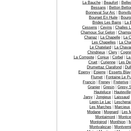
La Bauche
|
Beaufort
|
Bell
Bessans
|
Betton Betto
Bonneval Sur Arc
|
Bonvill
Bourget En Huile
|
Bourg
Brides Les Bains
|
La 
Cessens
|
Cevins
|
Challes 
Chamoux Sur Gelon
|
Champ
Chanaz
|
La Chapelle
|
La C
Les Chapelles
|
La Chap
Le Chatelard
|
La Chava
Chindrieux
|
Clery
|
Cogni
La Compote
|
Conjux
|
Corbel
|
La
Cruet
|
Curienne
|
Les De
Drumettaz Clarafond
|
Dul
Epersy
|
Epierre
|
Esserts Blay
Flumet
|
Fontaine Le Pu
Francin
|
Freney
|
Freterive
Granier
|
Gresin
|
Gresy S
Hauteluce
|
Hauteville
Jarsy
|
Jongieux
|
Laissaud
Lepin Le Lac
|
Leschera
Les Marches
|
Marcieux
Modane
|
Mognard
|
Les M
Montaimont
|
Montce
Montgirod
|
Monthion
|
M
Montvalezan
|
Montverni