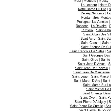
Motz
|
Moutiers
|
Mouxy
La Lechere
|
Notre D
Notre Dame Du Pre
|
N
Peisey Nancroix
|
La
Pontamafrey Montpa
Pralognan La Vanoise
|
Randens
|
La Ravoire
|
R
Ruffieux
|
Saint Alb
Saint Alban Des Vil
Saint Avre
|
Saint Ba
Saint Cassin
|
Saint 
Saint Etienne De Cu
Saint Francois De Sales
|
Sa
Saint Georges Des 
Saint Girod
|
Sainte
Saint Jean D Arves
|
S
Saint Jean De Chevelu
|
Saint Jean De Maurienne
Saint Leger
|
Saint Marcel
Saint Martin D Arc
|
Saint
Saint Martin Sur L
Saint Michel De 
Saint Offenge Des
Saint Oyen
|
Saint P
Saint Pierre D Albigny
|
S
Saint Pierre De Curtille
|
Sai
Saint Pierre De Soucy