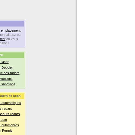
n
emplacement
connaissez ou
ent
où vous
lashé !
re
 laser
s Doppler
ce des radars
aventions
 sanctions
dars et auto
s automatiques
s radars
sseurs radars
 auto
 automobiles
t Permis