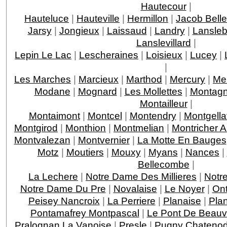
Hautecour
|
Hauteluce
|
Hauteville
|
Hermillon
|
Jacob Bell
Jarsy
|
Jongieux
|
Laissaud
|
Landry
|
Lansleb
Lanslevillard
|
Lepin Le Lac
|
Lescheraines
|
Loisieux
|
Lucey
|
|
Les Marches
|
Marcieux
|
Marthod
|
Mercury
|
Me
Modane
|
Mognard
|
Les Mollettes
|
Montagn
Montailleur
|
Montaimont
|
Montcel
|
Montendry
|
Montgella
Montgirod
|
Monthion
|
Montmelian
|
Montricher 
Montvalezan
|
Montvernier
|
La Motte En Bauges
Motz
|
Moutiers
|
Mouxy
|
Myans
|
Nances
|
Bellecombe
|
La Lechere
|
Notre Dame Des Millieres
|
Notr
Notre Dame Du Pre
|
Novalaise
|
Le Noyer
|
On
Peisey Nancroix
|
La Perriere
|
Planaise
|
Pla
Pontamafrey Montpascal
|
Le Pont De Beauv
Pralognan La Vanoise
|
Presle
|
Pugny Chateno