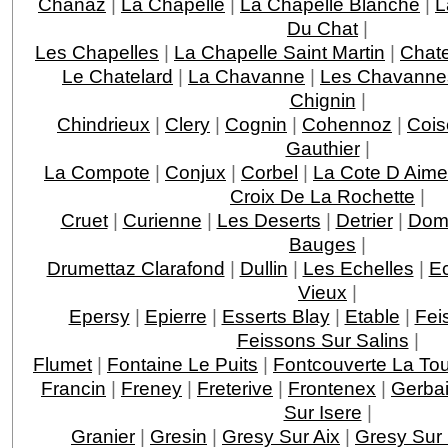
Chanaz
|
La Chapelle
|
La Chapelle Blanche
|
L
Du Chat
|
Les Chapelles
|
La Chapelle Saint Martin
|
Chat
Le Chatelard
|
La Chavanne
|
Les Chavanne
Chignin
|
Chindrieux
|
Clery
|
Cognin
|
Cohennoz
|
Cois
Gauthier
|
La Compote
|
Conjux
|
Corbel
|
La Cote D Aime
Croix De La Rochette
|
Cruet
|
Curienne
|
Les Deserts
|
Detrier
|
Dom
Bauges
|
Drumettaz Clarafond
|
Dullin
|
Les Echelles
|
E
Vieux
|
Epersy
|
Epierre
|
Esserts Blay
|
Etable
|
Fei
Feissons Sur Salins
|
Flumet
|
Fontaine Le Puits
|
Fontcouverte La Tou
Francin
|
Freney
|
Freterive
|
Frontenex
|
Gerba
Sur Isere
|
Granier
|
Gresin
|
Gresy Sur Aix
|
Gresy Sur 