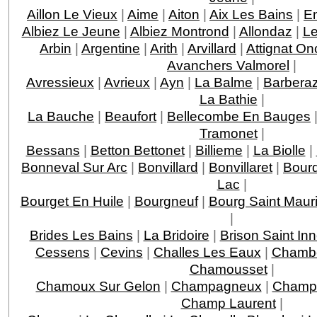
Aillon Le Vieux
|
Aime
|
Aiton
|
Aix Les Bains
|
En
Albiez Le Jeune
|
Albiez Montrond
|
Allondaz
|
Le
Arbin
|
Argentine
|
Arith
|
Arvillard
|
Attignat On
Avanchers Valmorel
|
Avressieux
|
Avrieux
|
Ayn
|
La Balme
|
Barbera
La Bathie
|
La Bauche
|
Beaufort
|
Bellecombe En Bauges
Tramonet
|
Bessans
|
Betton Bettonet
|
Billieme
|
La Biolle
|
Bonneval Sur Arc
|
Bonvillard
|
Bonvillaret
|
Bour
Lac
|
Bourget En Huile
|
Bourgneuf
|
Bourg Saint Maur
|
Brides Les Bains
|
La Bridoire
|
Brison Saint In
Cessens
|
Cevins
|
Challes Les Eaux
|
Chamb
Chamousset
|
Chamoux Sur Gelon
|
Champagneux
|
Champa
Champ Laurent
|