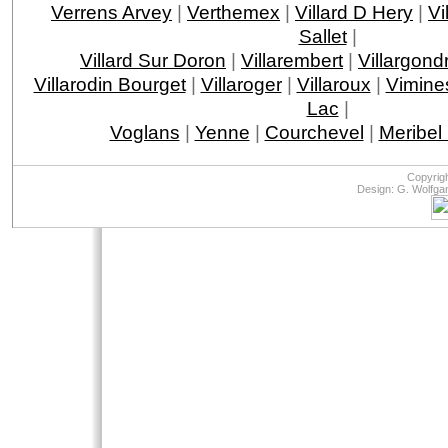
Verrens Arvey
|
Verthemex
|
Villard D Hery
|
Vi
Sallet
|
Villard Sur Doron
|
Villarembert
|
Villargond
Villarodin Bourget
|
Villaroger
|
Villaroux
|
Vimine
Lac
|
Voglans
|
Yenne
|
Courchevel
|
Meribel
Copyrig
Design: G. Wolfga