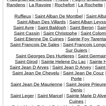
Randens
|
La Ravoire
|
Rochefort
|
La Rochette
|
Ruffieux
|
Saint Alban De Montbel
|
Saint Alb
Saint Alban Des Villards
|
Saint Alban Leys
Saint Avre
|
Saint Baldoph
|
Saint Beron
|
Sain
Saint Cassin
|
Saint Christophe
|
Saint Colom
Saint Etienne De Cuines
|
Sainte Foy Tarenta
Saint Francois De Sales
|
Saint Francois Lon
Sur Guiers
|
Saint Georges Des Hurtieres
|
Saint Germai
Saint Girod
|
Sainte Helene Du Lac
|
Sainte 
Saint Jean D Arves
|
Saint Jean D Arvey
|
Saint
Saint Jean De Chevelu
|
Saint Jean De Couz
Porte
|
Saint Jean De Maurienne
|
Saint Jeoire Prieure
Denis
|
Saint Leger
|
Saint Marcel
|
Sainte Marie D Alv
Cuines
|