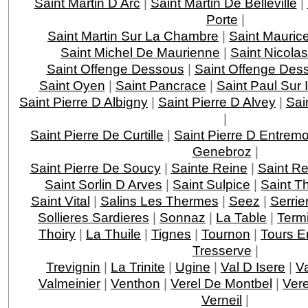
Saint Martin D Arc
|
Saint Martin De Belleville
|
Porte
|
Saint Martin Sur La Chambre
|
Saint Mauric
Saint Michel De Maurienne
|
Saint Nicola
Saint Offenge Dessous
|
Saint Offenge Des
Saint Oyen
|
Saint Pancrace
|
Saint Paul Sur 
Saint Pierre D Albigny
|
Saint Pierre D Alvey
|
Sai
|
Saint Pierre De Curtille
|
Saint Pierre D Entrem
Genebroz
|
Saint Pierre De Soucy
|
Sainte Reine
|
Saint R
Saint Sorlin D Arves
|
Saint Sulpice
|
Saint T
Saint Vital
|
Salins Les Thermes
|
Seez
|
Serri
Sollieres Sardieres
|
Sonnaz
|
La Table
|
Term
Thoiry
|
La Thuile
|
Tignes
|
Tournon
|
Tours E
Tresserve
|
Trevignin
|
La Trinite
|
Ugine
|
Val D Isere
|
V
Valmeinier
|
Venthon
|
Verel De Montbel
|
Ver
Verneil
|