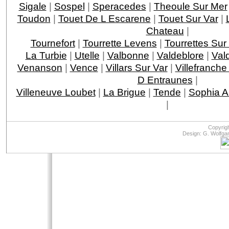
Sigale
|
Sospel
|
Speracedes
|
Theoule Sur Mer
Toudon
|
Touet De L Escarene
|
Touet Sur Var
|
Chateau
|
Tournefort
|
Tourrette Levens
|
Tourrettes Sur
La Turbie
|
Utelle
|
Valbonne
|
Valdeblore
|
Val
Venanson
|
Vence
|
Villars Sur Var
|
Villefranche
D Entraunes
|
Villeneuve Loubet
|
La Brigue
|
Tende
|
Sophia An
|
Copyrig
Design: G. Wolfga