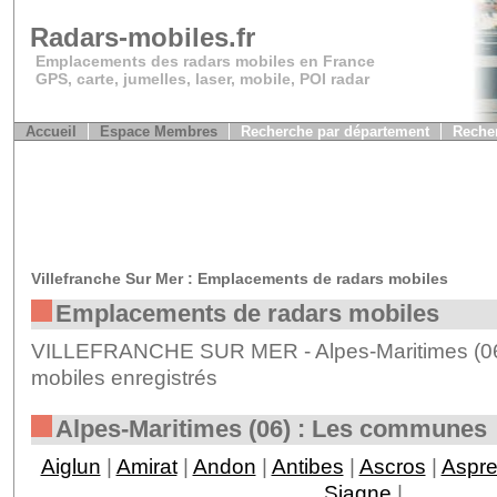
Radars-mobiles.fr
Emplacements des radars mobiles en France
GPS, carte, jumelles, laser, mobile, POI radar
Accueil
Espace Membres
Recherche par département
Recher
Villefranche Sur Mer : Emplacements de radars mobiles
Emplacements de radars mobiles
VILLEFRANCHE SUR MER - Alpes-Maritimes (06)
mobiles enregistrés
Alpes-Maritimes (06) : Les communes
Aiglun
|
Amirat
|
Andon
|
Antibes
|
Ascros
|
Aspr
Siagne
|