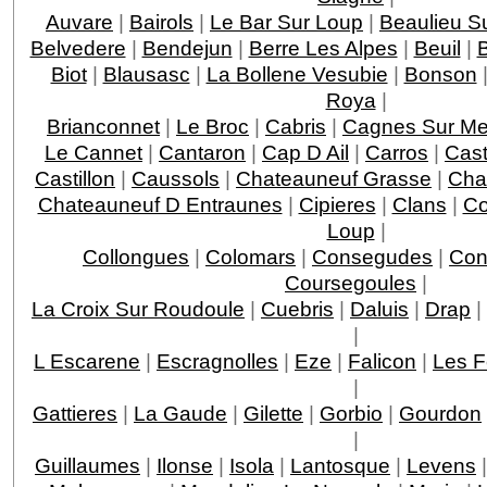
Auvare
|
Bairols
|
Le Bar Sur Loup
|
Beaulieu S
Belvedere
|
Bendejun
|
Berre Les Alpes
|
Beuil
|
Biot
|
Blausasc
|
La Bollene Vesubie
|
Bonson
Roya
|
Brianconnet
|
Le Broc
|
Cabris
|
Cagnes Sur Me
Le Cannet
|
Cantaron
|
Cap D Ail
|
Carros
|
Cast
Castillon
|
Caussols
|
Chateauneuf Grasse
|
Chat
Chateauneuf D Entraunes
|
Cipieres
|
Clans
|
Co
Loup
|
Collongues
|
Colomars
|
Consegudes
|
Con
Coursegoules
|
La Croix Sur Roudoule
|
Cuebris
|
Daluis
|
Drap
|
|
L Escarene
|
Escragnolles
|
Eze
|
Falicon
|
Les F
|
Gattieres
|
La Gaude
|
Gilette
|
Gorbio
|
Gourdon
|
Guillaumes
|
Ilonse
|
Isola
|
Lantosque
|
Levens