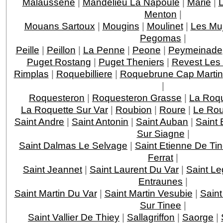
Malaussene
|
Mandelieu La Napoule
|
Marie
|
Menton
|
Mouans Sartoux
|
Mougins
|
Moulinet
|
Les Mu
Pegomas
|
Peille
|
Peillon
|
La Penne
|
Peone
|
Peymeinade
Puget Rostang
|
Puget Theniers
|
Revest Les
Rimplas
|
Roquebilliere
|
Roquebrune Cap Martin
|
Roquesteron
|
Roquesteron Grasse
|
La Roqu
La Roquette Sur Var
|
Roubion
|
Roure
|
Le Rou
Saint Andre
|
Saint Antonin
|
Saint Auban
|
Saint 
Sur Siagne
|
Saint Dalmas Le Selvage
|
Saint Etienne De Ti
Ferrat
|
Saint Jeannet
|
Saint Laurent Du Var
|
Saint Le
Entraunes
|
Saint Martin Du Var
|
Saint Martin Vesubie
|
Saint
Sur Tinee
|
Saint Vallier De Thiey
|
Sallagriffon
|
Saorge
|