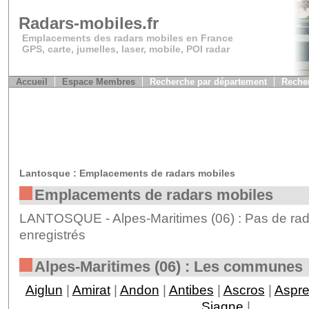
Radars-mobiles.fr
Emplacements des radars mobiles en France
GPS, carte, jumelles, laser, mobile, POI radar
Accueil
Espace Membres
Recherche par département
Recher
Lantosque : Emplacements de radars mobiles
Emplacements de radars mobiles
LANTOSQUE - Alpes-Maritimes (06) : Pas de rad
enregistrés
Alpes-Maritimes (06) : Les communes
Aiglun
|
Amirat
|
Andon
|
Antibes
|
Ascros
|
Aspr
Siagne
|