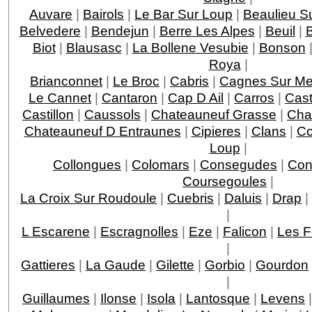
Auvare
|
Bairols
|
Le Bar Sur Loup
|
Beaulieu S
Belvedere
|
Bendejun
|
Berre Les Alpes
|
Beuil
|
Biot
|
Blausasc
|
La Bollene Vesubie
|
Bonson
Roya
|
Brianconnet
|
Le Broc
|
Cabris
|
Cagnes Sur Me
Le Cannet
|
Cantaron
|
Cap D Ail
|
Carros
|
Cast
Castillon
|
Caussols
|
Chateauneuf Grasse
|
Chat
Chateauneuf D Entraunes
|
Cipieres
|
Clans
|
Co
Loup
|
Collongues
|
Colomars
|
Consegudes
|
Con
Coursegoules
|
La Croix Sur Roudoule
|
Cuebris
|
Daluis
|
Drap
|
|
L Escarene
|
Escragnolles
|
Eze
|
Falicon
|
Les F
|
Gattieres
|
La Gaude
|
Gilette
|
Gorbio
|
Gourdon
|
Guillaumes
|
Ilonse
|
Isola
|
Lantosque
|
Levens