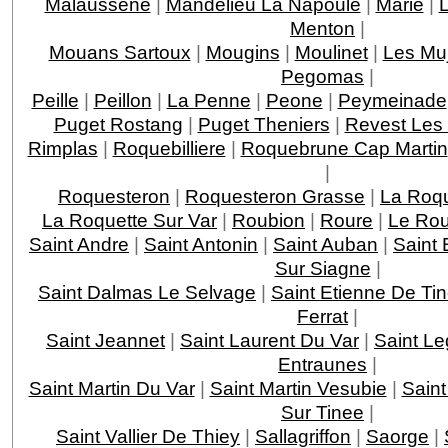
Malaussene
|
Mandelieu La Napoule
|
Marie
|
Menton
|
Mouans Sartoux
|
Mougins
|
Moulinet
|
Les Mu
Pegomas
|
Peille
|
Peillon
|
La Penne
|
Peone
|
Peymeinade
Puget Rostang
|
Puget Theniers
|
Revest Les
Rimplas
|
Roquebilliere
|
Roquebrune Cap Martin
|
Roquesteron
|
Roquesteron Grasse
|
La Roqu
La Roquette Sur Var
|
Roubion
|
Roure
|
Le Rou
Saint Andre
|
Saint Antonin
|
Saint Auban
|
Saint 
Sur Siagne
|
Saint Dalmas Le Selvage
|
Saint Etienne De Ti
Ferrat
|
Saint Jeannet
|
Saint Laurent Du Var
|
Saint Le
Entraunes
|
Saint Martin Du Var
|
Saint Martin Vesubie
|
Saint
Sur Tinee
|
Saint Vallier De Thiey
|
Sallagriffon
|
Saorge
|