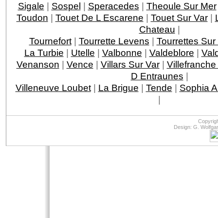
Sigale
|
Sospel
|
Speracedes
|
Theoule Sur Mer
Toudon
|
Touet De L Escarene
|
Touet Sur Var
|
Chateau
|
Tournefort
|
Tourrette Levens
|
Tourrettes Sur
La Turbie
|
Utelle
|
Valbonne
|
Valdeblore
|
Val
Venanson
|
Vence
|
Villars Sur Var
|
Villefranche
D Entraunes
|
Villeneuve Loubet
|
La Brigue
|
Tende
|
Sophia An
|
Copyrig
Design: G. Wolfga