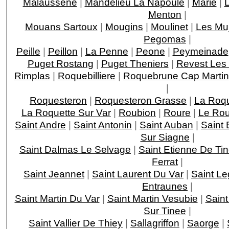
Malaussene
|
Mandelieu La Napoule
|
Marie
|
Menton
|
Mouans Sartoux
|
Mougins
|
Moulinet
|
Les Mu
Pegomas
|
Peille
|
Peillon
|
La Penne
|
Peone
|
Peymeinade
Puget Rostang
|
Puget Theniers
|
Revest Les
Rimplas
|
Roquebilliere
|
Roquebrune Cap Martin
|
Roquesteron
|
Roquesteron Grasse
|
La Roqu
La Roquette Sur Var
|
Roubion
|
Roure
|
Le Rou
Saint Andre
|
Saint Antonin
|
Saint Auban
|
Saint 
Sur Siagne
|
Saint Dalmas Le Selvage
|
Saint Etienne De Ti
Ferrat
|
Saint Jeannet
|
Saint Laurent Du Var
|
Saint Le
Entraunes
|
Saint Martin Du Var
|
Saint Martin Vesubie
|
Saint
Sur Tinee
|
Saint Vallier De Thiey
|
Sallagriffon
|
Saorge
|