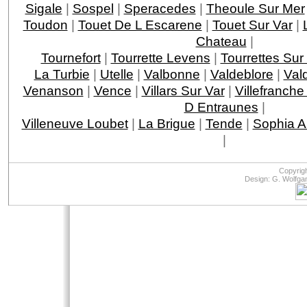
Sigale
|
Sospel
|
Speracedes
|
Theoule Sur Mer
Toudon
|
Touet De L Escarene
|
Touet Sur Var
|
Chateau
|
Tournefort
|
Tourrette Levens
|
Tourrettes Sur
La Turbie
|
Utelle
|
Valbonne
|
Valdeblore
|
Val
Venanson
|
Vence
|
Villars Sur Var
|
Villefranche
D Entraunes
|
Villeneuve Loubet
|
La Brigue
|
Tende
|
Sophia An
|
Copyrig
Design: G. Wolfga