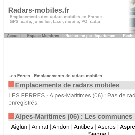
Radars-mobiles.fr
Emplacements des radars mobiles en France
GPS, carte, jumelles, laser, mobile, POI radar
Accueil
Espace Membres
Recherche par département
Recher
Les Ferres : Emplacements de radars mobiles
Emplacements de radars mobiles
LES FERRES - Alpes-Maritimes (06) : Pas de rad
enregistrés
Alpes-Maritimes (06) : Les communes
Aiglun
|
Amirat
|
Andon
|
Antibes
|
Ascros
|
Aspr
Siagne
|