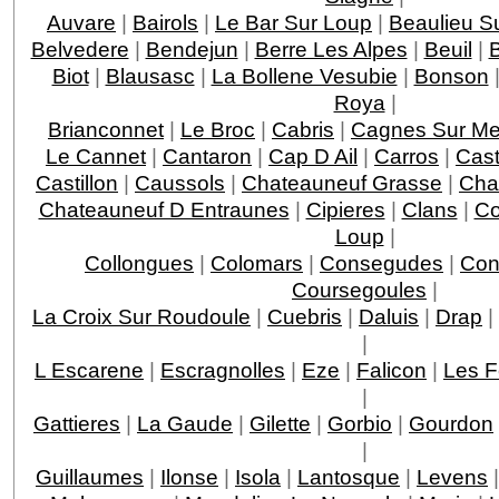
Auvare
|
Bairols
|
Le Bar Sur Loup
|
Beaulieu S
Belvedere
|
Bendejun
|
Berre Les Alpes
|
Beuil
|
Biot
|
Blausasc
|
La Bollene Vesubie
|
Bonson
Roya
|
Brianconnet
|
Le Broc
|
Cabris
|
Cagnes Sur Me
Le Cannet
|
Cantaron
|
Cap D Ail
|
Carros
|
Cast
Castillon
|
Caussols
|
Chateauneuf Grasse
|
Chat
Chateauneuf D Entraunes
|
Cipieres
|
Clans
|
Co
Loup
|
Collongues
|
Colomars
|
Consegudes
|
Con
Coursegoules
|
La Croix Sur Roudoule
|
Cuebris
|
Daluis
|
Drap
|
|
L Escarene
|
Escragnolles
|
Eze
|
Falicon
|
Les F
|
Gattieres
|
La Gaude
|
Gilette
|
Gorbio
|
Gourdon
|
Guillaumes
|
Ilonse
|
Isola
|
Lantosque
|
Levens