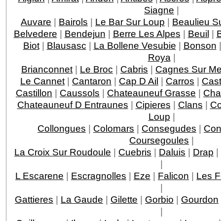
Siagne
|
Auvare
|
Bairols
|
Le Bar Sur Loup
|
Beaulieu S
Belvedere
|
Bendejun
|
Berre Les Alpes
|
Beuil
|
Biot
|
Blausasc
|
La Bollene Vesubie
|
Bonson
Roya
|
Brianconnet
|
Le Broc
|
Cabris
|
Cagnes Sur Me
Le Cannet
|
Cantaron
|
Cap D Ail
|
Carros
|
Cast
Castillon
|
Caussols
|
Chateauneuf Grasse
|
Chat
Chateauneuf D Entraunes
|
Cipieres
|
Clans
|
Co
Loup
|
Collongues
|
Colomars
|
Consegudes
|
Con
Coursegoules
|
La Croix Sur Roudoule
|
Cuebris
|
Daluis
|
Drap
|
|
L Escarene
|
Escragnolles
|
Eze
|
Falicon
|
Les F
|
Gattieres
|
La Gaude
|
Gilette
|
Gorbio
|
Gourdon
|