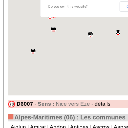
Do you own this website?
D6007
-
Sens :
Nice vers Eze -
détails
Alpes-Maritimes (06) : Les communes
Aiglun
|
Amirat
|
Andon
|
Antibes
|
Ascros
|
Aspr