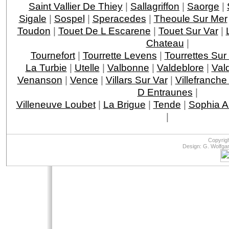
Saint Vallier De Thiey
|
Sallagriffon
|
Saorge
|
Sigale
|
Sospel
|
Speracedes
|
Theoule Sur Mer
Toudon
|
Touet De L Escarene
|
Touet Sur Var
|
Chateau
|
Tournefort
|
Tourrette Levens
|
Tourrettes Sur
La Turbie
|
Utelle
|
Valbonne
|
Valdeblore
|
Val
Venanson
|
Vence
|
Villars Sur Var
|
Villefranche
D Entraunes
|
Villeneuve Loubet
|
La Brigue
|
Tende
|
Sophia An
|
Copyrig
Design: G. Wolfga