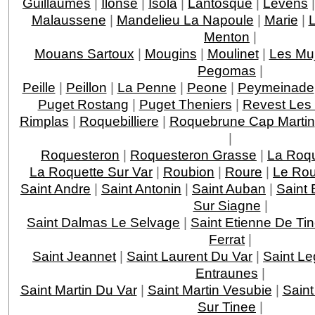
Guillaumes
|
Ilonse
|
Isola
|
Lantosque
|
Levens
Malaussene
|
Mandelieu La Napoule
|
Marie
|
Menton
|
Mouans Sartoux
|
Mougins
|
Moulinet
|
Les Mu
Pegomas
|
Peille
|
Peillon
|
La Penne
|
Peone
|
Peymeinade
Puget Rostang
|
Puget Theniers
|
Revest Les
Rimplas
|
Roquebilliere
|
Roquebrune Cap Martin
|
Roquesteron
|
Roquesteron Grasse
|
La Roqu
La Roquette Sur Var
|
Roubion
|
Roure
|
Le Rou
Saint Andre
|
Saint Antonin
|
Saint Auban
|
Saint 
Sur Siagne
|
Saint Dalmas Le Selvage
|
Saint Etienne De Ti
Ferrat
|
Saint Jeannet
|
Saint Laurent Du Var
|
Saint Le
Entraunes
|
Saint Martin Du Var
|
Saint Martin Vesubie
|
Saint
Sur Tinee
|