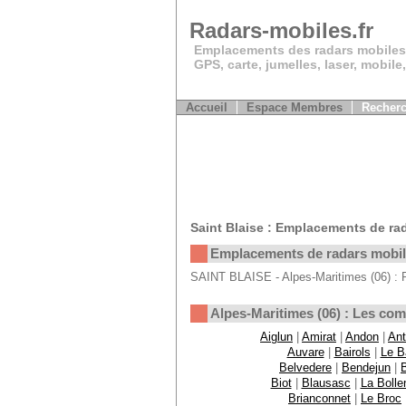
Radars-mobiles.fr
Emplacements des radars mobiles
GPS, carte, jumelles, laser, mobile
Accueil
Espace Membres
Recherc
Saint Blaise : Emplacements de ra
Emplacements de radars mobi
SAINT BLAISE - Alpes-Maritimes (06) : P
Alpes-Maritimes (06) : Les c
Aiglun
|
Amirat
|
Andon
|
Ant
Auvare
|
Bairols
|
Le B
Belvedere
|
Bendejun
|
Biot
|
Blausasc
|
La Bolle
Brianconnet
|
Le Broc