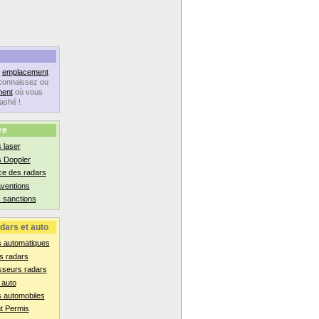
n
emplacement
connaissez ou
ent
où vous
lashé !
re
 laser
s Doppler
ce des radars
aventions
 sanctions
dars et auto
s automatiques
s radars
sseurs radars
 auto
 automobiles
t Permis