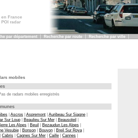
 en France
, POI radar
he par département
Recherche par route
Recherche par ville
dars mobiles
les
as de radars mobiles enregistrés
ommunes
ibes
|
Ascros
|
Aspremont
|
Auribeau Sur Siagne
|
ar Sur Loup
|
Beaulieu Sur Mer
|
Beausoleil
|
Berre Les Alpes
|
Beuil
|
Bezaudun Les Alpes
|
ne Vesubie
|
Bonson
|
Bouyon
|
Breil Sur Roya
|
|
Cabris
|
Cagnes Sur Mer
|
Caille
|
Cannes
|