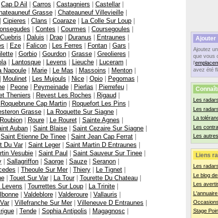
|
Cap D Ail
|
Carros
|
Castagniers
|
Castellar
|
hateauneuf Grasse
|
Chateauneuf Villevieille
|
|
Cipieres
|
Clans
|
Coaraze
|
La Colle Sur Loup
|
onsegudes
|
Contes
|
Courmes
|
Coursegoules
|
Cuebris
|
Daluis
|
Drap
|
Duranus
|
Entraunes
|
Ajouter
es
|
Eze
|
Falicon
|
Les Ferres
|
Fontan
|
Gars
|
Ajoutez u
lette
|
Gorbio
|
Gourdon
|
Grasse
|
Greolieres
|
que vous 
ola
|
Lantosque
|
Levens
|
Lieuche
|
Luceram
|
l'
emplacem
a Napoule
|
Marie
|
Le Mas
|
Massoins
|
Menton
|
avez été f
|
Moulinet
|
Les Mujouls
|
Nice
|
Opio
|
Pegomas
|
ne
|
Peone
|
Peymeinade
|
Pierlas
|
Pierrefeu
|
Connaît
t Theniers
|
Revest Les Roches
|
Rigaud
|
Les radars
|
Roquebrune Cap Martin
|
Roquefort Les Pins
|
Les radar
steron Grasse
|
La Roquette Sur Siagne
|
La toléran
Roubion
|
Roure
|
Le Rouret
|
Sainte Agnes
|
Les contr
int Auban
|
Saint Blaise
|
Saint Cezaire Sur Siagne
|
|
Saint Etienne De Tinee
|
Saint Jean Cap Ferrat
|
Les autres
t Du Var
|
Saint Leger
|
Saint Martin D Entraunes
|
rtin Vesubie
|
Saint Paul
|
Saint Sauveur Sur Tinee
|
Liens ra
y
|
Sallagriffon
|
Saorge
|
Sauze
|
Seranon
|
Les radar
cedes
|
Theoule Sur Mer
|
Thiery
|
Le Tignet
|
Le blog de
ne
|
Touet Sur Var
|
La Tour
|
Tourette Du Chateau
|
Les averti
e Levens
|
Tourrettes Sur Loup
|
La Trinite
|
L'annuaire
lbonne
|
Valdeblore
|
Valderoure
|
Vallauris
|
 Var
|
Villefranche Sur Mer
|
Villeneuve D Entraunes
|
Occasions
rigue
|
Tende
|
Sophia Antipolis
|
Magagnosc
|
Stage Poin