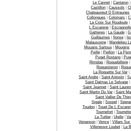
Le Cannet
|
Cantaron
Castillon
|
Caussols
|
C
Chateauneuf D Entraunes
Collongues
|
Colomars
|
C
La Croix Sur Roudoule
|
L Escarene
|
Escragnoll
Gattieres
|
La Gaude
|
Gi
Guillaumes
|
Ilonse
|
Is
Malaussene
|
Mandelieu L
Mouans Sartoux
|
Mougins
Peille
|
Peillon
|
La Pen
Puget Rostang
|
Puge
Rimplas
|
Roquebilliere
Roquesteron
|
Roque
La Roquette Sur Var
|
Saint Andre
|
Saint Antonin
|
Sa
Saint Dalmas Le Selvage
Saint Jeannet
|
Saint Lauren
Saint Martin Du Var
|
Saint Ma
Saint Vallier De Thie
Sigale
|
Sospel
|
Spera
Toudon
|
Touet De L Escare
Tournefort
|
Tourrett
La Turbie
|
Utelle
|
Va
Venanson
|
Vence
|
Villars Sur
Villeneuve Loubet
|
La B