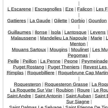
|
L Escarene
|
Escragnolles
|
Eze
|
Falicon
|
Les F
|
Gattieres
|
La Gaude
|
Gilette
|
Gorbio
|
Gourdon
|
Guillaumes
|
Ilonse
|
Isola
|
Lantosque
|
Levens
Malaussene
|
Mandelieu La Napoule
|
Marie
|
Menton
|
Mouans Sartoux
|
Mougins
|
Moulinet
|
Les Mu
Pegomas
|
Peille
|
Peillon
|
La Penne
|
Peone
|
Peymeinade
Puget Rostang
|
Puget Theniers
|
Revest Les
Rimplas
|
Roquebilliere
|
Roquebrune Cap Martin
|
Roquesteron
|
Roquesteron Grasse
|
La Roqu
La Roquette Sur Var
|
Roubion
|
Roure
|
Le Rou
Saint Andre
|
Saint Antonin
|
Saint Auban
|
Saint 
Sur Siagne
|
Saint Dalmas Le Selvage
|
Saint Etienne De Ti