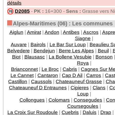
détails
D2085
-
PK :
16+300 -
Sens :
Grasse vers Ni
Alpes-Maritimes (06) : Les communes
Aiglun
|
Amirat
|
Andon
|
Antibes
|
Ascros
|
Aspr
Siagne
|
Auvare
|
Bairols
|
Le Bar Sur Loup
|
Beaulieu S
Belvedere
|
Bendejun
|
Berre Les Alpes
|
Beuil
|
Biot
|
Blausasc
|
La Bollene Vesubie
|
Bonson
Roya
|
Brianconnet
|
Le Broc
|
Cabris
|
Cagnes Sur Me
Le Cannet
|
Cantaron
|
Cap D Ail
|
Carros
|
Cast
Castillon
|
Caussols
|
Chateauneuf Grasse
|
Chat
Chateauneuf D Entraunes
|
Cipieres
|
Clans
|
Co
Loup
|
Collongues
|
Colomars
|
Consegudes
|
Con
Coursegoules
|
La Croix Sur Roudoule
|
Cuebris
|
Daluis
|
Drap
|