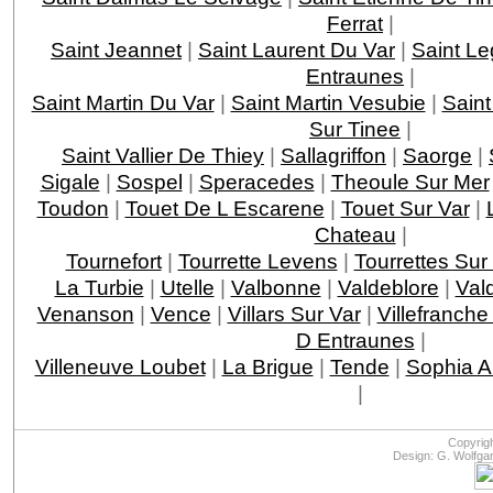
Ferrat
|
Saint Jeannet
|
Saint Laurent Du Var
|
Saint Le
Entraunes
|
Saint Martin Du Var
|
Saint Martin Vesubie
|
Saint
Sur Tinee
|
Saint Vallier De Thiey
|
Sallagriffon
|
Saorge
|
Sigale
|
Sospel
|
Speracedes
|
Theoule Sur Mer
Toudon
|
Touet De L Escarene
|
Touet Sur Var
|
Chateau
|
Tournefort
|
Tourrette Levens
|
Tourrettes Sur
La Turbie
|
Utelle
|
Valbonne
|
Valdeblore
|
Val
Venanson
|
Vence
|
Villars Sur Var
|
Villefranche
D Entraunes
|
Villeneuve Loubet
|
La Brigue
|
Tende
|
Sophia An
|
Copyrig
Design: G. Wolfga