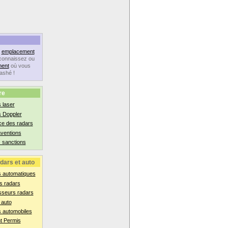
n
emplacement
connaissez ou
ent
où vous
lashé !
re
 laser
s Doppler
ce des radars
aventions
 sanctions
dars et auto
s automatiques
s radars
sseurs radars
 auto
 automobiles
t Permis