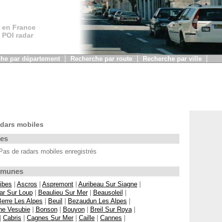
 en France
, POI radar
he par département
Recherche par route
Recherche par ville
dars mobiles
les
s de radars mobiles enregistrés
ommunes
ibes
|
Ascros
|
Aspremont
|
Auribeau Sur Siagne
|
ar Sur Loup
|
Beaulieu Sur Mer
|
Beausoleil
|
Berre Les Alpes
|
Beuil
|
Bezaudun Les Alpes
|
ne Vesubie
|
Bonson
|
Bouyon
|
Breil Sur Roya
|
|
Cabris
|
Cagnes Sur Mer
|
Caille
|
Cannes
|