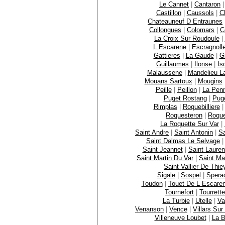
Le Cannet
|
Cantaron
Castillon
|
Caussols
|
C
Chateauneuf D Entraunes
Collongues
|
Colomars
|
C
La Croix Sur Roudoule
|
L Escarene
|
Escragnoll
Gattieres
|
La Gaude
|
Gi
Guillaumes
|
Ilonse
|
Is
Malaussene
|
Mandelieu L
Mouans Sartoux
|
Mougins
Peille
|
Peillon
|
La Pen
Puget Rostang
|
Puge
Rimplas
|
Roquebilliere
Roquesteron
|
Roque
La Roquette Sur Var
|
Saint Andre
|
Saint Antonin
|
Sa
Saint Dalmas Le Selvage
Saint Jeannet
|
Saint Lauren
Saint Martin Du Var
|
Saint Ma
Saint Vallier De Thie
Sigale
|
Sospel
|
Spera
Toudon
|
Touet De L Escare
Tournefort
|
Tourrett
La Turbie
|
Utelle
|
Va
Venanson
|
Vence
|
Villars Sur
Villeneuve Loubet
|
La B