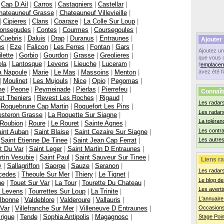
|
Cap D Ail
|
Carros
|
Castagniers
|
Castellar
|
hateauneuf Grasse
|
Chateauneuf Villevieille
|
|
Cipieres
|
Clans
|
Coaraze
|
La Colle Sur Loup
|
onsegudes
|
Contes
|
Courmes
|
Coursegoules
|
Cuebris
|
Daluis
|
Drap
|
Duranus
|
Entraunes
|
Ajouter
es
|
Eze
|
Falicon
|
Les Ferres
|
Fontan
|
Gars
|
Ajoutez u
lette
|
Gorbio
|
Gourdon
|
Grasse
|
Greolieres
|
que vous 
ola
|
Lantosque
|
Levens
|
Lieuche
|
Luceram
|
l'
emplacem
a Napoule
|
Marie
|
Le Mas
|
Massoins
|
Menton
|
avez été f
|
Moulinet
|
Les Mujouls
|
Nice
|
Opio
|
Pegomas
|
ne
|
Peone
|
Peymeinade
|
Pierlas
|
Pierrefeu
|
Connaît
t Theniers
|
Revest Les Roches
|
Rigaud
|
Les radars
|
Roquebrune Cap Martin
|
Roquefort Les Pins
|
Les radar
steron Grasse
|
La Roquette Sur Siagne
|
La toléran
Roubion
|
Roure
|
Le Rouret
|
Sainte Agnes
|
Les contr
int Auban
|
Saint Blaise
|
Saint Cezaire Sur Siagne
|
|
Saint Etienne De Tinee
|
Saint Jean Cap Ferrat
|
Les autres
t Du Var
|
Saint Leger
|
Saint Martin D Entraunes
|
rtin Vesubie
|
Saint Paul
|
Saint Sauveur Sur Tinee
|
Liens ra
y
|
Sallagriffon
|
Saorge
|
Sauze
|
Seranon
|
Les radar
cedes
|
Theoule Sur Mer
|
Thiery
|
Le Tignet
|
Le blog de
ne
|
Touet Sur Var
|
La Tour
|
Tourette Du Chateau
|
Les averti
e Levens
|
Tourrettes Sur Loup
|
La Trinite
|
L'annuaire
lbonne
|
Valdeblore
|
Valderoure
|
Vallauris
|
 Var
|
Villefranche Sur Mer
|
Villeneuve D Entraunes
|
Occasions
rigue
|
Tende
|
Sophia Antipolis
|
Magagnosc
|
Stage Poin