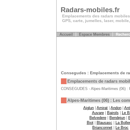
Radars-mobiles.fr
Emplacements des radars mobiles
GPS, carte, jumelles, laser, mobile
Accueil
Espace Membres
Recherc
Consegudes : Emplacements de ra
Emplacements de radars mobi
CONSEGUDES - Alpes-Maritimes (06) : Pa
Alpes-Maritimes (06) : Les c
Aiglun
|
Amirat
|
Andon
|
Ant
Auvare
|
Bairols
|
Le B
Belvedere
|
Bendejun
|
Biot
|
Blausasc
|
La Bolle
Brianconnet
|
Le Broc