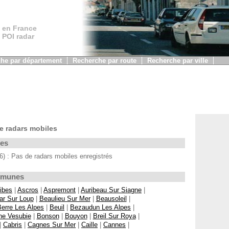
 en France
, POI radar
he par département
Recherche par route
Recherche par ville
e radars mobiles
les
 : Pas de radars mobiles enregistrés
ommunes
ibes
|
Ascros
|
Aspremont
|
Auribeau Sur Siagne
|
ar Sur Loup
|
Beaulieu Sur Mer
|
Beausoleil
|
Berre Les Alpes
|
Beuil
|
Bezaudun Les Alpes
|
ne Vesubie
|
Bonson
|
Bouyon
|
Breil Sur Roya
|
|
Cabris
|
Cagnes Sur Mer
|
Caille
|
Cannes
|