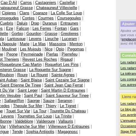
|
Cap D Ail
|
Carros
|
Castagniers
|
Castellar
|
hateauneuf Grasse
|
Chateauneuf Villevieille
|
|
Cipieres
|
Clans
|
Coaraze
|
La Colle Sur Loup
|
onsegudes
|
Contes
|
Courmes
|
Coursegoules
|
Cuebris
|
Daluis
|
Drap
|
Duranus
|
Entraunes
|
Ajouter
es
|
Eze
|
Falicon
|
Les Ferres
|
Fontan
|
Gars
|
Ajoutez u
lette
|
Gorbio
|
Gourdon
|
Grasse
|
Greolieres
|
que vous 
ola
|
Lantosque
|
Levens
|
Lieuche
|
Luceram
|
l'
emplacem
a Napoule
|
Marie
|
Le Mas
|
Massoins
|
Menton
|
avez été f
|
Moulinet
|
Les Mujouls
|
Nice
|
Opio
|
Pegomas
|
ne
|
Peone
|
Peymeinade
|
Pierlas
|
Pierrefeu
|
Connaît
t Theniers
|
Revest Les Roches
|
Rigaud
|
Les radars
|
Roquebrune Cap Martin
|
Roquefort Les Pins
|
Les radar
steron Grasse
|
La Roquette Sur Siagne
|
La toléran
Roubion
|
Roure
|
Le Rouret
|
Sainte Agnes
|
Les contr
int Auban
|
Saint Blaise
|
Saint Cezaire Sur Siagne
|
|
Saint Etienne De Tinee
|
Saint Jean Cap Ferrat
|
Les autres
t Du Var
|
Saint Leger
|
Saint Martin D Entraunes
|
rtin Vesubie
|
Saint Paul
|
Saint Sauveur Sur Tinee
|
Liens ra
y
|
Sallagriffon
|
Saorge
|
Sauze
|
Seranon
|
Les radar
cedes
|
Theoule Sur Mer
|
Thiery
|
Le Tignet
|
Le blog de
ne
|
Touet Sur Var
|
La Tour
|
Tourette Du Chateau
|
Les averti
e Levens
|
Tourrettes Sur Loup
|
La Trinite
|
L'annuaire
lbonne
|
Valdeblore
|
Valderoure
|
Vallauris
|
 Var
|
Villefranche Sur Mer
|
Villeneuve D Entraunes
|
Occasions
rigue
|
Tende
|
Sophia Antipolis
|
Magagnosc
|
Stage Poin