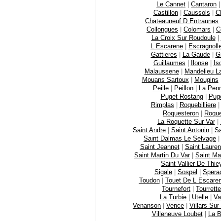
Le Cannet
|
Cantaron
Castillon
|
Caussols
|
C
Chateauneuf D Entraunes
Collongues
|
Colomars
|
C
La Croix Sur Roudoule
|
L Escarene
|
Escragnoll
Gattieres
|
La Gaude
|
Gi
Guillaumes
|
Ilonse
|
Is
Malaussene
|
Mandelieu L
Mouans Sartoux
|
Mougins
Peille
|
Peillon
|
La Pen
Puget Rostang
|
Puge
Rimplas
|
Roquebilliere
Roquesteron
|
Roque
La Roquette Sur Var
|
Saint Andre
|
Saint Antonin
|
Sa
Saint Dalmas Le Selvage
Saint Jeannet
|
Saint Lauren
Saint Martin Du Var
|
Saint Ma
Saint Vallier De Thie
Sigale
|
Sospel
|
Spera
Toudon
|
Touet De L Escare
Tournefort
|
Tourrett
La Turbie
|
Utelle
|
Va
Venanson
|
Vence
|
Villars Sur
Villeneuve Loubet
|
La B