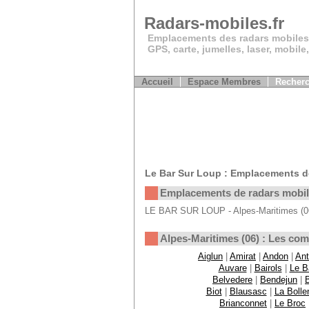
Radars-mobiles.fr
Emplacements des radars mobiles
GPS, carte, jumelles, laser, mobile
Accueil
Espace Membres
Recherc
Le Bar Sur Loup : Emplacements d
Emplacements de radars mobi
LE BAR SUR LOUP - Alpes-Maritimes (06)
Alpes-Maritimes (06) : Les c
Aiglun
|
Amirat
|
Andon
|
Ant
Auvare
|
Bairols
|
Le B
Belvedere
|
Bendejun
|
Biot
|
Blausasc
|
La Bolle
Brianconnet
|
Le Broc