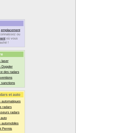
n
emplacement
connaissez ou
ent
où vous
lashé !
re
 laser
s Doppler
ce des radars
aventions
 sanctions
dars et auto
s automatiques
s radars
sseurs radars
 auto
 automobiles
t Permis