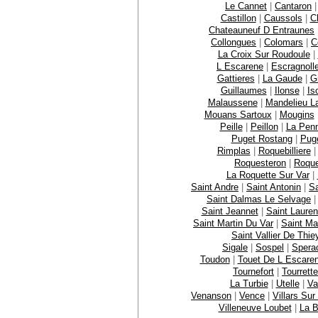
Le Cannet
|
Cantaron
Castillon
|
Caussols
|
C
Chateauneuf D Entraunes
Collongues
|
Colomars
|
C
La Croix Sur Roudoule
|
L Escarene
|
Escragnoll
Gattieres
|
La Gaude
|
Gi
Guillaumes
|
Ilonse
|
Is
Malaussene
|
Mandelieu L
Mouans Sartoux
|
Mougins
Peille
|
Peillon
|
La Pen
Puget Rostang
|
Puge
Rimplas
|
Roquebilliere
Roquesteron
|
Roque
La Roquette Sur Var
|
Saint Andre
|
Saint Antonin
|
Sa
Saint Dalmas Le Selvage
Saint Jeannet
|
Saint Lauren
Saint Martin Du Var
|
Saint Ma
Saint Vallier De Thie
Sigale
|
Sospel
|
Spera
Toudon
|
Touet De L Escare
Tournefort
|
Tourrett
La Turbie
|
Utelle
|
Va
Venanson
|
Vence
|
Villars Sur
Villeneuve Loubet
|
La B