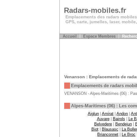
Radars-mobiles.fr
Emplacements des radars mobiles
GPS, carte, jumelles, laser, mobile
Accueil
Espace Membres
Recherc
Venanson : Emplacements de rada
Emplacements de radars mobi
VENANSON - Alpes-Maritimes (06) : Pas 
Alpes-Maritimes (06) : Les c
Aiglun
|
Amirat
|
Andon
|
Ant
Auvare
|
Bairols
|
Le B
Belvedere
|
Bendejun
|
Biot
|
Blausasc
|
La Bolle
Brianconnet
|
Le Broc