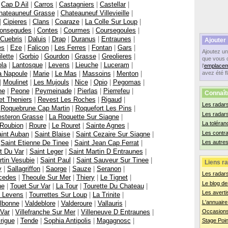
|
Cap D Ail
|
Carros
|
Castagniers
|
Castellar
|
hateauneuf Grasse
|
Chateauneuf Villevieille
|
|
Cipieres
|
Clans
|
Coaraze
|
La Colle Sur Loup
|
onsegudes
|
Contes
|
Courmes
|
Coursegoules
|
Cuebris
|
Daluis
|
Drap
|
Duranus
|
Entraunes
|
Ajouter
es
|
Eze
|
Falicon
|
Les Ferres
|
Fontan
|
Gars
|
Ajoutez u
lette
|
Gorbio
|
Gourdon
|
Grasse
|
Greolieres
|
que vous 
ola
|
Lantosque
|
Levens
|
Lieuche
|
Luceram
|
l'
emplacem
a Napoule
|
Marie
|
Le Mas
|
Massoins
|
Menton
|
avez été f
|
Moulinet
|
Les Mujouls
|
Nice
|
Opio
|
Pegomas
|
ne
|
Peone
|
Peymeinade
|
Pierlas
|
Pierrefeu
|
Connaît
t Theniers
|
Revest Les Roches
|
Rigaud
|
Les radars
|
Roquebrune Cap Martin
|
Roquefort Les Pins
|
Les radar
steron Grasse
|
La Roquette Sur Siagne
|
La toléran
Roubion
|
Roure
|
Le Rouret
|
Sainte Agnes
|
Les contr
int Auban
|
Saint Blaise
|
Saint Cezaire Sur Siagne
|
|
Saint Etienne De Tinee
|
Saint Jean Cap Ferrat
|
Les autres
t Du Var
|
Saint Leger
|
Saint Martin D Entraunes
|
rtin Vesubie
|
Saint Paul
|
Saint Sauveur Sur Tinee
|
Liens ra
y
|
Sallagriffon
|
Saorge
|
Sauze
|
Seranon
|
Les radar
cedes
|
Theoule Sur Mer
|
Thiery
|
Le Tignet
|
Le blog de
ne
|
Touet Sur Var
|
La Tour
|
Tourette Du Chateau
|
Les averti
e Levens
|
Tourrettes Sur Loup
|
La Trinite
|
L'annuaire
lbonne
|
Valdeblore
|
Valderoure
|
Vallauris
|
 Var
|
Villefranche Sur Mer
|
Villeneuve D Entraunes
|
Occasions
rigue
|
Tende
|
Sophia Antipolis
|
Magagnosc
|
Stage Poin