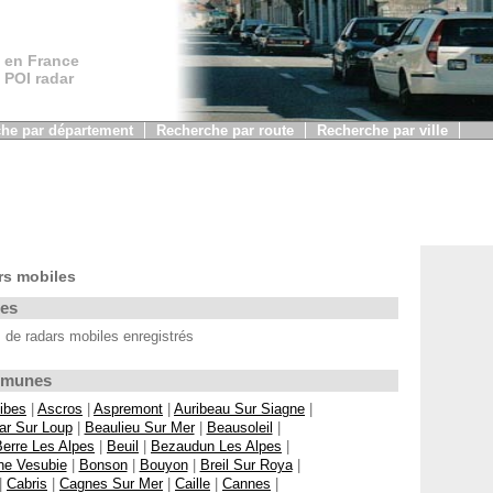
 en France
, POI radar
he par département
Recherche par route
Recherche par ville
rs mobiles
les
de radars mobiles enregistrés
ommunes
ibes
|
Ascros
|
Aspremont
|
Auribeau Sur Siagne
|
ar Sur Loup
|
Beaulieu Sur Mer
|
Beausoleil
|
Berre Les Alpes
|
Beuil
|
Bezaudun Les Alpes
|
ne Vesubie
|
Bonson
|
Bouyon
|
Breil Sur Roya
|
|
Cabris
|
Cagnes Sur Mer
|
Caille
|
Cannes
|