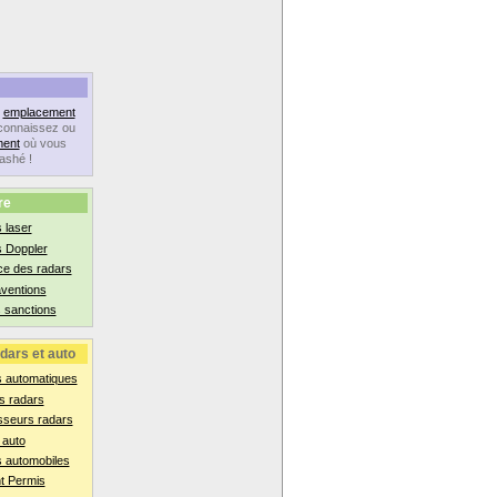
n
emplacement
connaissez ou
ent
où vous
lashé !
re
 laser
s Doppler
ce des radars
aventions
 sanctions
dars et auto
s automatiques
s radars
sseurs radars
 auto
 automobiles
t Permis