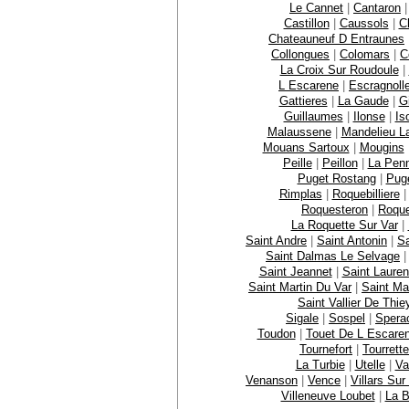
Le Cannet
|
Cantaron
Castillon
|
Caussols
|
C
Chateauneuf D Entraunes
Collongues
|
Colomars
|
C
La Croix Sur Roudoule
|
L Escarene
|
Escragnoll
Gattieres
|
La Gaude
|
Gi
Guillaumes
|
Ilonse
|
Is
Malaussene
|
Mandelieu L
Mouans Sartoux
|
Mougins
Peille
|
Peillon
|
La Pen
Puget Rostang
|
Puge
Rimplas
|
Roquebilliere
Roquesteron
|
Roque
La Roquette Sur Var
|
Saint Andre
|
Saint Antonin
|
Sa
Saint Dalmas Le Selvage
Saint Jeannet
|
Saint Lauren
Saint Martin Du Var
|
Saint Ma
Saint Vallier De Thie
Sigale
|
Sospel
|
Spera
Toudon
|
Touet De L Escare
Tournefort
|
Tourrett
La Turbie
|
Utelle
|
Va
Venanson
|
Vence
|
Villars Sur
Villeneuve Loubet
|
La B