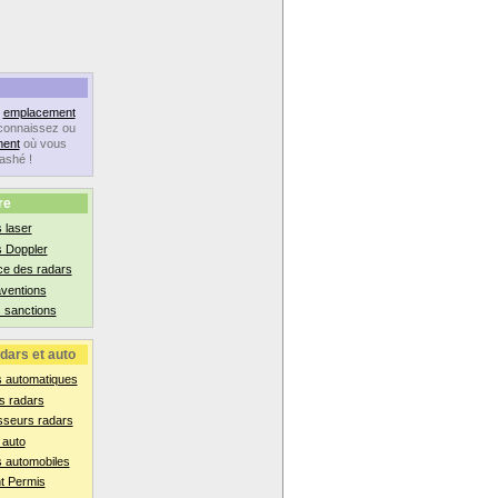
n
emplacement
connaissez ou
ent
où vous
lashé !
re
 laser
s Doppler
ce des radars
aventions
 sanctions
dars et auto
s automatiques
s radars
sseurs radars
 auto
 automobiles
t Permis