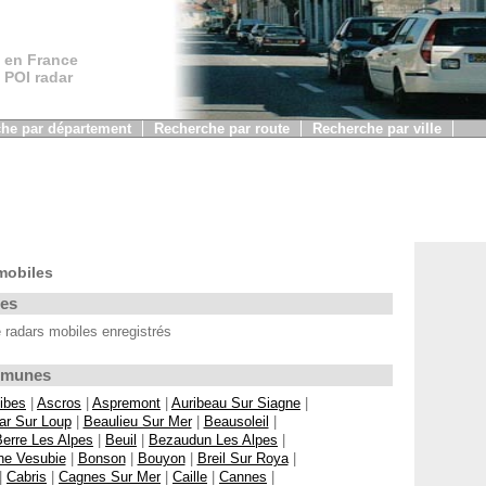
 en France
, POI radar
he par département
Recherche par route
Recherche par ville
mobiles
les
radars mobiles enregistrés
ommunes
ibes
|
Ascros
|
Aspremont
|
Auribeau Sur Siagne
|
ar Sur Loup
|
Beaulieu Sur Mer
|
Beausoleil
|
Berre Les Alpes
|
Beuil
|
Bezaudun Les Alpes
|
ne Vesubie
|
Bonson
|
Bouyon
|
Breil Sur Roya
|
|
Cabris
|
Cagnes Sur Mer
|
Caille
|
Cannes
|