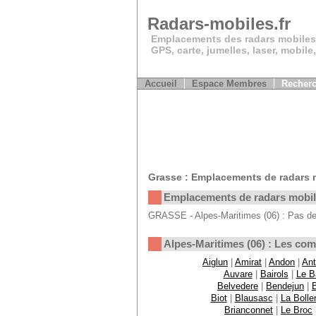
Radars-mobiles.fr
Emplacements des radars mobiles
GPS, carte, jumelles, laser, mobile
Accueil
Espace Membres
Recherc
Grasse : Emplacements de radars 
Emplacements de radars mobi
GRASSE - Alpes-Maritimes (06) : Pas de 
Alpes-Maritimes (06) : Les c
Aiglun
|
Amirat
|
Andon
|
Ant
Auvare
|
Bairols
|
Le B
Belvedere
|
Bendejun
|
Biot
|
Blausasc
|
La Bolle
Brianconnet
|
Le Broc