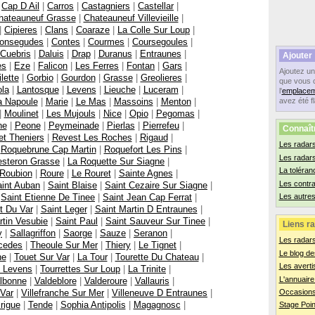
|
Cap D Ail
|
Carros
|
Castagniers
|
Castellar
|
hateauneuf Grasse
|
Chateauneuf Villevieille
|
|
Cipieres
|
Clans
|
Coaraze
|
La Colle Sur Loup
|
onsegudes
|
Contes
|
Courmes
|
Coursegoules
|
Cuebris
|
Daluis
|
Drap
|
Duranus
|
Entraunes
|
Ajouter
es
|
Eze
|
Falicon
|
Les Ferres
|
Fontan
|
Gars
|
Ajoutez u
lette
|
Gorbio
|
Gourdon
|
Grasse
|
Greolieres
|
que vous 
ola
|
Lantosque
|
Levens
|
Lieuche
|
Luceram
|
l'
emplacem
a Napoule
|
Marie
|
Le Mas
|
Massoins
|
Menton
|
avez été f
|
Moulinet
|
Les Mujouls
|
Nice
|
Opio
|
Pegomas
|
ne
|
Peone
|
Peymeinade
|
Pierlas
|
Pierrefeu
|
Connaît
t Theniers
|
Revest Les Roches
|
Rigaud
|
Les radars
|
Roquebrune Cap Martin
|
Roquefort Les Pins
|
Les radar
steron Grasse
|
La Roquette Sur Siagne
|
La toléran
Roubion
|
Roure
|
Le Rouret
|
Sainte Agnes
|
Les contr
int Auban
|
Saint Blaise
|
Saint Cezaire Sur Siagne
|
|
Saint Etienne De Tinee
|
Saint Jean Cap Ferrat
|
Les autres
t Du Var
|
Saint Leger
|
Saint Martin D Entraunes
|
rtin Vesubie
|
Saint Paul
|
Saint Sauveur Sur Tinee
|
Liens ra
y
|
Sallagriffon
|
Saorge
|
Sauze
|
Seranon
|
Les radar
cedes
|
Theoule Sur Mer
|
Thiery
|
Le Tignet
|
Le blog de
ne
|
Touet Sur Var
|
La Tour
|
Tourette Du Chateau
|
Les averti
e Levens
|
Tourrettes Sur Loup
|
La Trinite
|
L'annuaire
lbonne
|
Valdeblore
|
Valderoure
|
Vallauris
|
 Var
|
Villefranche Sur Mer
|
Villeneuve D Entraunes
|
Occasions
rigue
|
Tende
|
Sophia Antipolis
|
Magagnosc
|
Stage Poin