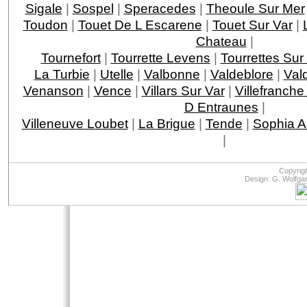
Sigale
|
Sospel
|
Speracedes
|
Theoule Sur Mer
Toudon
|
Touet De L Escarene
|
Touet Sur Var
|
Chateau
|
Tournefort
|
Tourrette Levens
|
Tourrettes Sur
La Turbie
|
Utelle
|
Valbonne
|
Valdeblore
|
Val
Venanson
|
Vence
|
Villars Sur Var
|
Villefranche
D Entraunes
|
Villeneuve Loubet
|
La Brigue
|
Tende
|
Sophia An
|
Copyrig
Design: G. Wolfga