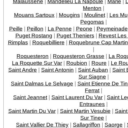
Malaussene
|
Mandelieu La Napoule
|
Marie
|
Menton
|
Mouans Sartoux
|
Mougins
|
Moulinet
|
Les Mu
Pegomas
|
Peille
|
Peillon
|
La Penne
|
Peone
|
Peymeinade
Puget Rostang
|
Puget Theniers
|
Revest Les
Rimplas
|
Roquebilliere
|
Roquebrune Cap Martin
|
Roquesteron
|
Roquesteron Grasse
|
La Roqu
La Roquette Sur Var
|
Roubion
|
Roure
|
Le Rou
Saint Andre
|
Saint Antonin
|
Saint Auban
|
Saint 
Sur Siagne
|
Saint Dalmas Le Selvage
|
Saint Etienne De Ti
Ferrat
|
Saint Jeannet
|
Saint Laurent Du Var
|
Saint Le
Entraunes
|
Saint Martin Du Var
|
Saint Martin Vesubie
|
Saint
Sur Tinee
|
Saint Vallier De Thiey
|
Sallagriffon
|
Saorge
|