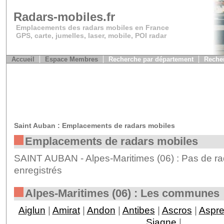
Radars-mobiles.fr
Emplacements des radars mobiles en France
GPS, carte, jumelles, laser, mobile, POI radar
Accueil
Espace Membres
Recherche par département
Recher
Saint Auban : Emplacements de radars mobiles
Emplacements de radars mobiles
SAINT AUBAN - Alpes-Maritimes (06) : Pas de ra
enregistrés
Alpes-Maritimes (06) : Les communes
Aiglun
|
Amirat
|
Andon
|
Antibes
|
Ascros
|
Aspr
Siagne
|