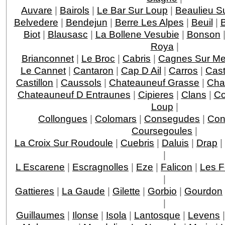
Auvare
|
Bairols
|
Le Bar Sur Loup
|
Beaulieu S
Belvedere
|
Bendejun
|
Berre Les Alpes
|
Beuil
|
Biot
|
Blausasc
|
La Bollene Vesubie
|
Bonson
Roya
|
Brianconnet
|
Le Broc
|
Cabris
|
Cagnes Sur Me
Le Cannet
|
Cantaron
|
Cap D Ail
|
Carros
|
Cast
Castillon
|
Caussols
|
Chateauneuf Grasse
|
Chat
Chateauneuf D Entraunes
|
Cipieres
|
Clans
|
Co
Loup
|
Collongues
|
Colomars
|
Consegudes
|
Con
Coursegoules
|
La Croix Sur Roudoule
|
Cuebris
|
Daluis
|
Drap
|
|
L Escarene
|
Escragnolles
|
Eze
|
Falicon
|
Les F
|
Gattieres
|
La Gaude
|
Gilette
|
Gorbio
|
Gourdon
|
Guillaumes
|
Ilonse
|
Isola
|
Lantosque
|
Levens