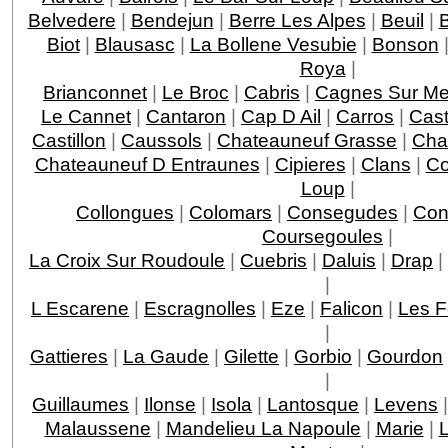
Belvedere
|
Bendejun
|
Berre Les Alpes
|
Beuil
|
Biot
|
Blausasc
|
La Bollene Vesubie
|
Bonson
Roya
|
Brianconnet
|
Le Broc
|
Cabris
|
Cagnes Sur Me
Le Cannet
|
Cantaron
|
Cap D Ail
|
Carros
|
Cast
Castillon
|
Caussols
|
Chateauneuf Grasse
|
Chat
Chateauneuf D Entraunes
|
Cipieres
|
Clans
|
Co
Loup
|
Collongues
|
Colomars
|
Consegudes
|
Con
Coursegoules
|
La Croix Sur Roudoule
|
Cuebris
|
Daluis
|
Drap
|
|
L Escarene
|
Escragnolles
|
Eze
|
Falicon
|
Les F
|
Gattieres
|
La Gaude
|
Gilette
|
Gorbio
|
Gourdon
|
Guillaumes
|
Ilonse
|
Isola
|
Lantosque
|
Levens
Malaussene
|
Mandelieu La Napoule
|
Marie
|