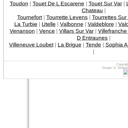
Toudon
|
Touet De L Escarene
|
Touet Sur Var
|
Chateau
|
Tournefort
|
Tourrette Levens
|
Tourrettes Sur
La Turbie
|
Utelle
|
Valbonne
|
Valdeblore
|
Val
Venanson
|
Vence
|
Villars Sur Var
|
Villefranche
D Entraunes
|
Villeneuve Loubet
|
La Brigue
|
Tende
|
Sophia An
|
Copyrig
Design: G. Wolfga