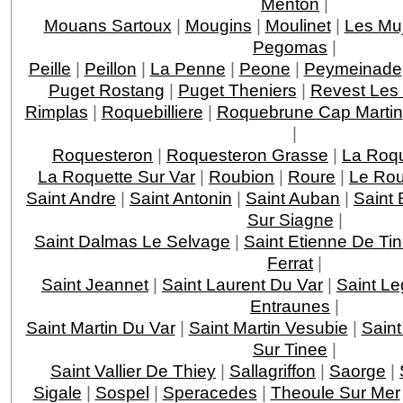
Menton
|
Mouans Sartoux
|
Mougins
|
Moulinet
|
Les Mu
Pegomas
|
Peille
|
Peillon
|
La Penne
|
Peone
|
Peymeinade
Puget Rostang
|
Puget Theniers
|
Revest Les
Rimplas
|
Roquebilliere
|
Roquebrune Cap Martin
|
Roquesteron
|
Roquesteron Grasse
|
La Roqu
La Roquette Sur Var
|
Roubion
|
Roure
|
Le Rou
Saint Andre
|
Saint Antonin
|
Saint Auban
|
Saint 
Sur Siagne
|
Saint Dalmas Le Selvage
|
Saint Etienne De Ti
Ferrat
|
Saint Jeannet
|
Saint Laurent Du Var
|
Saint Le
Entraunes
|
Saint Martin Du Var
|
Saint Martin Vesubie
|
Saint
Sur Tinee
|
Saint Vallier De Thiey
|
Sallagriffon
|
Saorge
|
Sigale
|
Sospel
|
Speracedes
|
Theoule Sur Mer