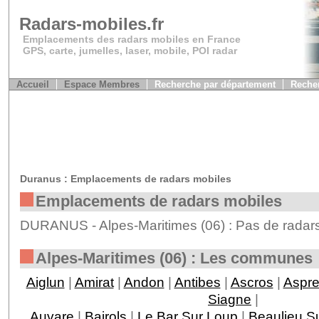
Radars-mobiles.fr
Emplacements des radars mobiles en France
GPS, carte, jumelles, laser, mobile, POI radar
Accueil
Espace Membres
Recherche par département
Recher
Duranus : Emplacements de radars mobiles
Emplacements de radars mobiles
DURANUS - Alpes-Maritimes (06) : Pas de radars
Alpes-Maritimes (06) : Les communes
Aiglun
|
Amirat
|
Andon
|
Antibes
|
Ascros
|
Aspr
Siagne
|
Auvare
|
Bairols
|
Le Bar Sur Loup
|
Beaulieu S