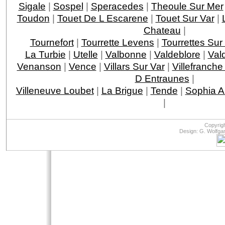
Sigale
|
Sospel
|
Speracedes
|
Theoule Sur Mer
Toudon
|
Touet De L Escarene
|
Touet Sur Var
|
Chateau
|
Tournefort
|
Tourrette Levens
|
Tourrettes Sur
La Turbie
|
Utelle
|
Valbonne
|
Valdeblore
|
Val
Venanson
|
Vence
|
Villars Sur Var
|
Villefranche
D Entraunes
|
Villeneuve Loubet
|
La Brigue
|
Tende
|
Sophia An
|
Copyrig
Design: G. Wolfga