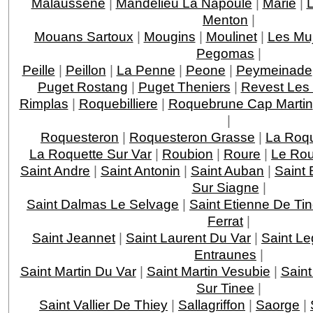
Malaussene
|
Mandelieu La Napoule
|
Marie
|
Menton
|
Mouans Sartoux
|
Mougins
|
Moulinet
|
Les Mu
Pegomas
|
Peille
|
Peillon
|
La Penne
|
Peone
|
Peymeinade
Puget Rostang
|
Puget Theniers
|
Revest Les
Rimplas
|
Roquebilliere
|
Roquebrune Cap Martin
|
Roquesteron
|
Roquesteron Grasse
|
La Roqu
La Roquette Sur Var
|
Roubion
|
Roure
|
Le Rou
Saint Andre
|
Saint Antonin
|
Saint Auban
|
Saint 
Sur Siagne
|
Saint Dalmas Le Selvage
|
Saint Etienne De Ti
Ferrat
|
Saint Jeannet
|
Saint Laurent Du Var
|
Saint Le
Entraunes
|
Saint Martin Du Var
|
Saint Martin Vesubie
|
Saint
Sur Tinee
|
Saint Vallier De Thiey
|
Sallagriffon
|
Saorge
|