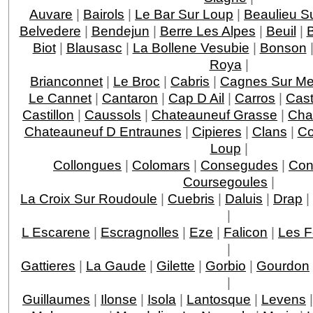
Auvare
|
Bairols
|
Le Bar Sur Loup
|
Beaulieu S
Belvedere
|
Bendejun
|
Berre Les Alpes
|
Beuil
|
Biot
|
Blausasc
|
La Bollene Vesubie
|
Bonson
Roya
|
Brianconnet
|
Le Broc
|
Cabris
|
Cagnes Sur Me
Le Cannet
|
Cantaron
|
Cap D Ail
|
Carros
|
Cast
Castillon
|
Caussols
|
Chateauneuf Grasse
|
Chat
Chateauneuf D Entraunes
|
Cipieres
|
Clans
|
Co
Loup
|
Collongues
|
Colomars
|
Consegudes
|
Con
Coursegoules
|
La Croix Sur Roudoule
|
Cuebris
|
Daluis
|
Drap
|
|
L Escarene
|
Escragnolles
|
Eze
|
Falicon
|
Les F
|
Gattieres
|
La Gaude
|
Gilette
|
Gorbio
|
Gourdon
|
Guillaumes
|
Ilonse
|
Isola
|
Lantosque
|
Levens