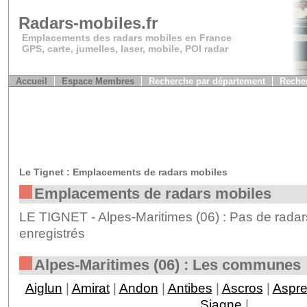
Radars-mobiles.fr
Emplacements des radars mobiles en France
GPS, carte, jumelles, laser, mobile, POI radar
Accueil
Espace Membres
Recherche par département
Recher
Le Tignet : Emplacements de radars mobiles
Emplacements de radars mobiles
LE TIGNET - Alpes-Maritimes (06) : Pas de radar
enregistrés
Alpes-Maritimes (06) : Les communes
Aiglun
|
Amirat
|
Andon
|
Antibes
|
Ascros
|
Aspr
Siagne
|