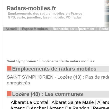
Radars-mobiles.fr
Emplacements des radars mobiles en France
GPS, carte, jumelles, laser, mobile, POI radar
Accueil
Espace Membres
Recherche par département
Recher
Saint Symphorien : Emplacements de radars mobiles
Emplacements de radars mobiles
SAINT SYMPHORIEN - Lozère (48) : Pas de rada
enregistrés
Lozère (48) : Les communes
Albaret Le Comtal
|
Albaret Sainte Marie
|
Allen
Arzenc D Apcher
|
Arzenc De Randon
|
Peyre-