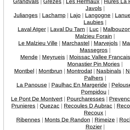
Grandvals
|
Grezes
|
Les Hermaux
|
Hures La 
Javols
|
Julianges
|
Lachamp
|
Lajo
|
Langogne
|
Lanue
Laubies
|
Laval Atger
|
Laval Du Tarn
|
Luc
|
Malbouzo
Malzieu Forain
|
Le Malzieu Ville
|
Marchastel
|
Marvejols
|
Ma
Massegros
|
Mende
|
Meyrueis
|
Moissac Vallee Francai
Monastier Pin Mories
|
Montbel
|
Montbrun
|
Montrodat
|
Nasbinals
|
N
Palhers
|
La Panouse
|
Paulhac En Margeride
|
Pelous
Pompidou
|
Le Pont De Montvert
|
Pourcharesses
|
Prevenc
Prunieres
|
Quezac
|
Recoules D Aubrac
|
Reco
Recoux
|
Ribennes
|
Monts De Randon
|
Rimeize
|
Roc
Rozier
|