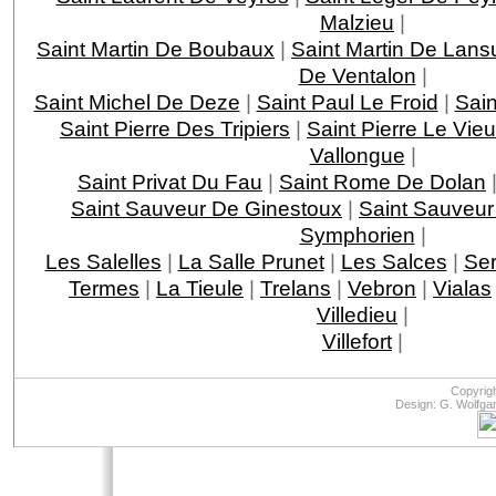
Malzieu
|
Saint Martin De Boubaux
|
Saint Martin De Lans
De Ventalon
|
Saint Michel De Deze
|
Saint Paul Le Froid
|
Sain
Saint Pierre Des Tripiers
|
Saint Pierre Le Vie
Vallongue
|
Saint Privat Du Fau
|
Saint Rome De Dolan
Saint Sauveur De Ginestoux
|
Saint Sauveur
Symphorien
|
Les Salelles
|
La Salle Prunet
|
Les Salces
|
Ser
Termes
|
La Tieule
|
Trelans
|
Vebron
|
Vialas
Villedieu
|
Villefort
|
Copyrig
Design: G. Wolfga