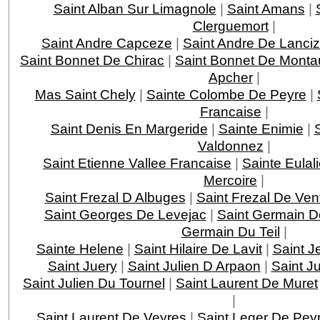
Saint Alban Sur Limagnole
|
Saint Amans
|
Clerguemort
|
Saint Andre Capceze
|
Saint Andre De Lanci
Saint Bonnet De Chirac
|
Saint Bonnet De Monta
Apcher
|
Mas Saint Chely
|
Sainte Colombe De Peyre
|
Francaise
|
Saint Denis En Margeride
|
Sainte Enimie
|
Valdonnez
|
Saint Etienne Vallee Francaise
|
Sainte Eulal
Mercoire
|
Saint Frezal D Albuges
|
Saint Frezal De Ven
Saint Georges De Levejac
|
Saint Germain D
Germain Du Teil
|
Sainte Helene
|
Saint Hilaire De Lavit
|
Saint J
Saint Juery
|
Saint Julien D Arpaon
|
Saint J
Saint Julien Du Tournel
|
Saint Laurent De Muret
|
Saint Laurent De Veyres
|
Saint Leger De Pey