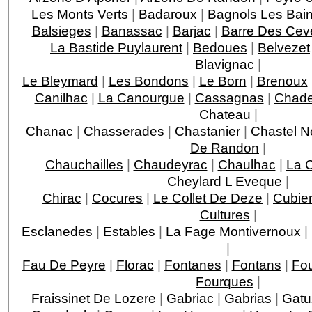
Les Monts Verts
|
Badaroux
|
Bagnols Les Bai
Balsieges
|
Banassac
|
Barjac
|
Barre Des Ce
La Bastide Puylaurent
|
Bedoues
|
Belvezet
Blavignac
|
Le Bleymard
|
Les Bondons
|
Le Born
|
Brenoux
Canilhac
|
La Canourgue
|
Cassagnas
|
Chade
Chateau
|
Chanac
|
Chasserades
|
Chastanier
|
Chastel N
De Randon
|
Chauchailles
|
Chaudeyrac
|
Chaulhac
|
La 
Cheylard L Eveque
|
Chirac
|
Cocures
|
Le Collet De Deze
|
Cubie
Cultures
|
Esclanedes
|
Estables
|
La Fage Montivernoux
|
|
Fau De Peyre
|
Florac
|
Fontanes
|
Fontans
|
Fou
Fourques
|
Fraissinet De Lozere
|
Gabriac
|
Gabrias
|
Gatu