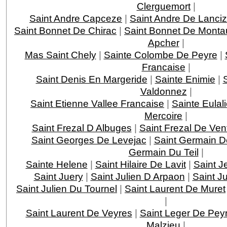
Clerguemort
|
Saint Andre Capceze
|
Saint Andre De Lanci
Saint Bonnet De Chirac
|
Saint Bonnet De Monta
Apcher
|
Mas Saint Chely
|
Sainte Colombe De Peyre
|
Francaise
|
Saint Denis En Margeride
|
Sainte Enimie
|
Valdonnez
|
Saint Etienne Vallee Francaise
|
Sainte Eulal
Mercoire
|
Saint Frezal D Albuges
|
Saint Frezal De Ven
Saint Georges De Levejac
|
Saint Germain D
Germain Du Teil
|
Sainte Helene
|
Saint Hilaire De Lavit
|
Saint J
Saint Juery
|
Saint Julien D Arpaon
|
Saint J
Saint Julien Du Tournel
|
Saint Laurent De Muret
|
Saint Laurent De Veyres
|
Saint Leger De Pey
Malzieu
|