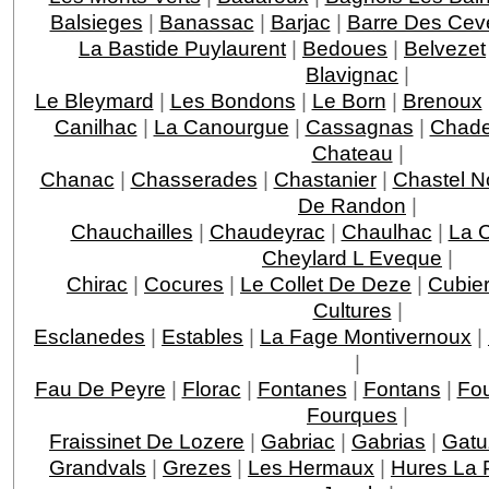
Balsieges
|
Banassac
|
Barjac
|
Barre Des Ce
La Bastide Puylaurent
|
Bedoues
|
Belvezet
Blavignac
|
Le Bleymard
|
Les Bondons
|
Le Born
|
Brenoux
Canilhac
|
La Canourgue
|
Cassagnas
|
Chade
Chateau
|
Chanac
|
Chasserades
|
Chastanier
|
Chastel N
De Randon
|
Chauchailles
|
Chaudeyrac
|
Chaulhac
|
La 
Cheylard L Eveque
|
Chirac
|
Cocures
|
Le Collet De Deze
|
Cubie
Cultures
|
Esclanedes
|
Estables
|
La Fage Montivernoux
|
|
Fau De Peyre
|
Florac
|
Fontanes
|
Fontans
|
Fou
Fourques
|
Fraissinet De Lozere
|
Gabriac
|
Gabrias
|
Gatu
Grandvals
|
Grezes
|
Les Hermaux
|
Hures La 