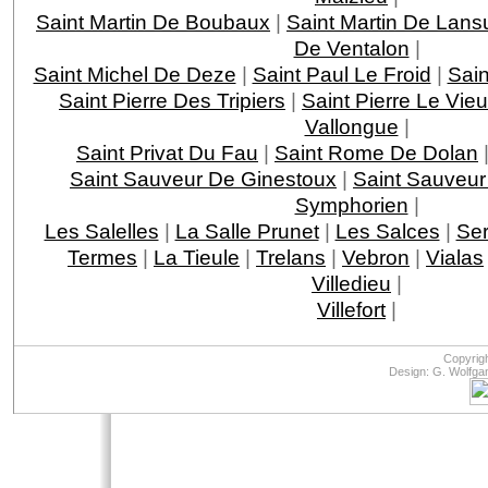
Saint Martin De Boubaux
|
Saint Martin De Lans
De Ventalon
|
Saint Michel De Deze
|
Saint Paul Le Froid
|
Sain
Saint Pierre Des Tripiers
|
Saint Pierre Le Vie
Vallongue
|
Saint Privat Du Fau
|
Saint Rome De Dolan
Saint Sauveur De Ginestoux
|
Saint Sauveur
Symphorien
|
Les Salelles
|
La Salle Prunet
|
Les Salces
|
Ser
Termes
|
La Tieule
|
Trelans
|
Vebron
|
Vialas
Villedieu
|
Villefort
|
Copyrig
Design: G. Wolfga