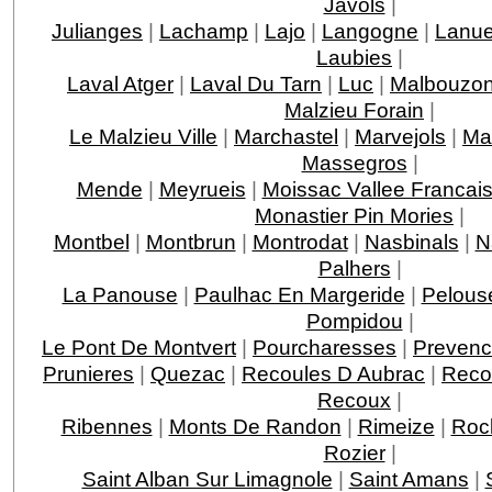
Javols
|
Julianges
|
Lachamp
|
Lajo
|
Langogne
|
Lanue
Laubies
|
Laval Atger
|
Laval Du Tarn
|
Luc
|
Malbouzo
Malzieu Forain
|
Le Malzieu Ville
|
Marchastel
|
Marvejols
|
Ma
Massegros
|
Mende
|
Meyrueis
|
Moissac Vallee Francai
Monastier Pin Mories
|
Montbel
|
Montbrun
|
Montrodat
|
Nasbinals
|
N
Palhers
|
La Panouse
|
Paulhac En Margeride
|
Pelous
Pompidou
|
Le Pont De Montvert
|
Pourcharesses
|
Prevenc
Prunieres
|
Quezac
|
Recoules D Aubrac
|
Reco
Recoux
|
Ribennes
|
Monts De Randon
|
Rimeize
|
Roc
Rozier
|
Saint Alban Sur Limagnole
|
Saint Amans
|