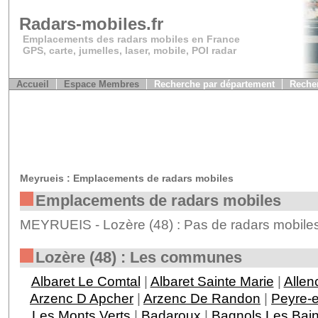
Radars-mobiles.fr
Emplacements des radars mobiles en France
GPS, carte, jumelles, laser, mobile, POI radar
Accueil
Espace Membres
Recherche par département
Recher
Meyrueis : Emplacements de radars mobiles
Emplacements de radars mobiles
MEYRUEIS - Lozère (48) : Pas de radars mobiles
Lozère (48) : Les communes
Albaret Le Comtal
|
Albaret Sainte Marie
|
Allen
Arzenc D Apcher
|
Arzenc De Randon
|
Peyre-
Les Monts Verts
|
Badaroux
|
Bagnols Les Bai