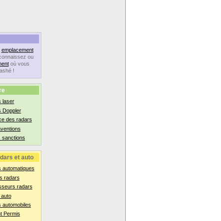
n
emplacement
connaissez ou
ent
où vous
lashé !
re
 laser
s Doppler
ce des radars
aventions
 sanctions
dars et auto
s automatiques
s radars
sseurs radars
 auto
 automobiles
t Permis