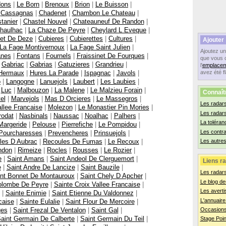
dons
|
Le Born
|
Brenoux
|
Brion
|
Le Buisson
|
|
Cassagnas
|
Chadenet
|
Chambon Le Chateau
|
tanier
|
Chastel Nouvel
|
Chateauneuf De Randon
|
haulhac
|
La Chaze De Peyre
|
Cheylard L Eveque
|
let De Deze
|
Cubieres
|
Cubierettes
|
Cultures
|
Ajouter
La Fage Montivernoux
|
La Fage Saint Julien
|
Ajoutez u
anes
|
Fontans
|
Fournels
|
Fraissinet De Fourques
|
que vous 
|
Gabriac
|
Gabrias
|
Gatuzieres
|
Grandrieu
|
l'
emplacem
Hermaux
|
Hures La Parade
|
Ispagnac
|
Javols
|
avez été f
o
|
Langogne
|
Lanuejols
|
Laubert
|
Les Laubies
|
|
Luc
|
Malbouzon
|
La Malene
|
Le Malzieu Forain
|
Connaît
el
|
Marvejols
|
Mas D Orcieres
|
Le Massegros
|
Les radars
llee Francaise
|
Molezon
|
Le Monastier Pin Mories
|
Les radar
rodat
|
Nasbinals
|
Naussac
|
Noalhac
|
Palhers
|
La toléran
Margeride
|
Pelouse
|
Pierrefiche
|
Le Pompidou
|
Les contr
Pourcharesses
|
Prevencheres
|
Prinsuejols
|
les D Aubrac
|
Recoules De Fumas
|
Le Recoux
|
Les autres
ndon
|
Rimeize
|
Rocles
|
Rousses
|
Le Rozier
|
e
|
Saint Amans
|
Saint Andeol De Clerguemort
|
Liens ra
e
|
Saint Andre De Lancize
|
Saint Bauzile
|
Les radar
nt Bonnet De Montauroux
|
Saint Chely D Apcher
|
Le blog de
olombe De Peyre
|
Sainte Croix Vallee Francaise
|
Les averti
|
Sainte Enimie
|
Saint Etienne Du Valdonnez
|
L'annuaire
caise
|
Sainte Eulalie
|
Saint Flour De Mercoire
|
ges
|
Saint Frezal De Ventalon
|
Saint Gal
|
Occasions
aint Germain De Calberte
|
Saint Germain Du Teil
|
Stage Poin