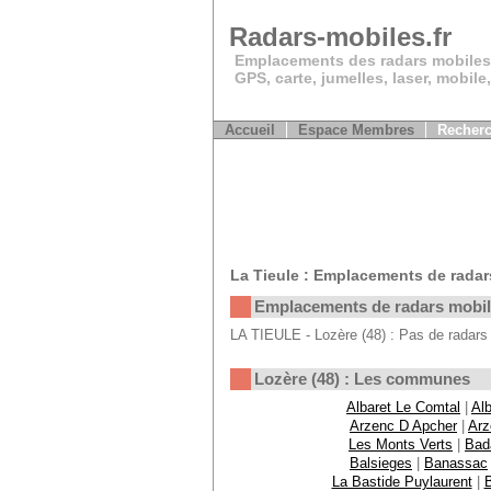
Radars-mobiles.fr
Emplacements des radars mobiles
GPS, carte, jumelles, laser, mobile
Accueil
Espace Membres
Recherc
La Tieule : Emplacements de radar
Emplacements de radars mobi
LA TIEULE - Lozère (48) : Pas de radars
Lozère (48) : Les communes
Albaret Le Comtal
|
Alb
Arzenc D Apcher
|
Arz
Les Monts Verts
|
Bad
Balsieges
|
Banassac
La Bastide Puylaurent
|