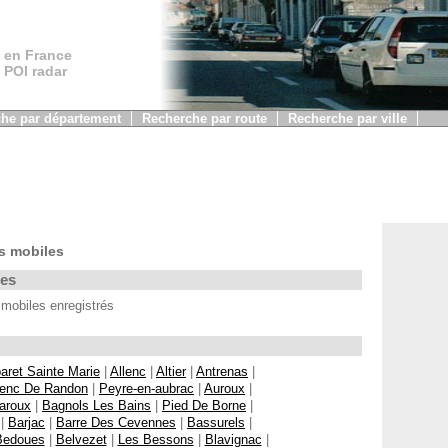
 en France
, POI radar
he par département
Recherche par route
Recherche par ville
s mobiles
les
 mobiles enregistrés
aret Sainte Marie
|
Allenc
|
Altier
|
Antrenas
|
enc De Randon
|
Peyre-en-aubrac
|
Auroux
|
aroux
|
Bagnols Les Bains
|
Pied De Borne
|
|
Barjac
|
Barre Des Cevennes
|
Bassurels
|
Bedoues
|
Belvezet
|
Les Bessons
|
Blavignac
|