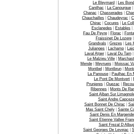
Le Bleymard
|
Les Bon
Canilhac
|
La Canourgue
Chanac
|
Chasserades
|
Chas
Chauchailles
|
Chaudeyrac
|
C
Chirac
|
Cocures
|
Le Col
Esclanedes
|
Estables
|
Fau De Peyre
|
Florac
|
Font
Fraissinet De Lozere
Grandvals
|
Grezes
|
Les 
Julianges
|
Lachamp
|
Laj
Laval Atger
|
Laval Du Tarn
Le Malzieu Ville
|
Marchast
Mende
|
Meyrueis
|
Moissac Va
Montbel
|
Montbrun
|
Mont
La Panouse
|
Paulhac En 
Le Pont De Montvert
|
Prunieres
|
Quezac
|
Recou
Ribennes
|
Monts De Ra
Saint Alban Sur Limagnol
Saint Andre Capcez
Saint Bonnet De Chirac
|
Sai
Mas Saint Chely
|
Sainte C
Saint Denis En Margeride
Saint Etienne Vallee Fran
Saint Frezal D Albu
Saint Georges De Levejac
|
S