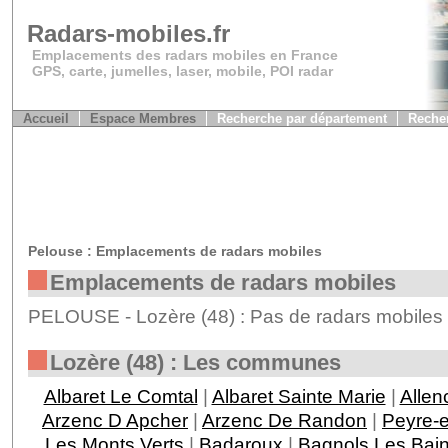
Radars-mobiles.fr
Emplacements des radars mobiles en France
GPS, carte, jumelles, laser, mobile, POI radar
Accueil
Espace Membres
Recherche par département
Recher
Pelouse : Emplacements de radars mobiles
Emplacements de radars mobiles
PELOUSE - Lozère (48) : Pas de radars mobiles 
Lozère (48) : Les communes
Albaret Le Comtal
|
Albaret Sainte Marie
|
Allen
Arzenc D Apcher
|
Arzenc De Randon
|
Peyre-
Les Monts Verts
|
Badaroux
|
Bagnols Les Bai