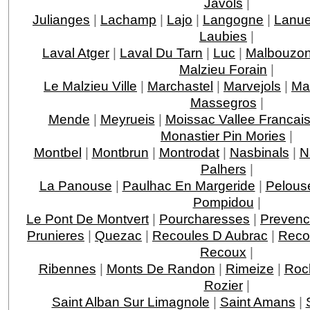
Javols
|
Julianges
|
Lachamp
|
Lajo
|
Langogne
|
Lanue
Laubies
|
Laval Atger
|
Laval Du Tarn
|
Luc
|
Malbouzo
Malzieu Forain
|
Le Malzieu Ville
|
Marchastel
|
Marvejols
|
Ma
Massegros
|
Mende
|
Meyrueis
|
Moissac Vallee Francai
Monastier Pin Mories
|
Montbel
|
Montbrun
|
Montrodat
|
Nasbinals
|
N
Palhers
|
La Panouse
|
Paulhac En Margeride
|
Pelous
Pompidou
|
Le Pont De Montvert
|
Pourcharesses
|
Prevenc
Prunieres
|
Quezac
|
Recoules D Aubrac
|
Reco
Recoux
|
Ribennes
|
Monts De Randon
|
Rimeize
|
Roc
Rozier
|
Saint Alban Sur Limagnole
|
Saint Amans
|