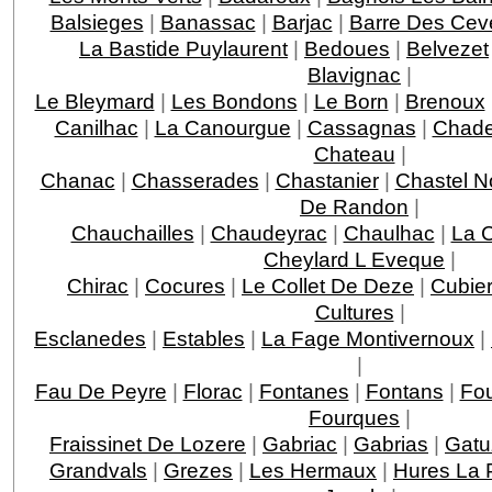
Balsieges
|
Banassac
|
Barjac
|
Barre Des Ce
La Bastide Puylaurent
|
Bedoues
|
Belvezet
Blavignac
|
Le Bleymard
|
Les Bondons
|
Le Born
|
Brenoux
Canilhac
|
La Canourgue
|
Cassagnas
|
Chade
Chateau
|
Chanac
|
Chasserades
|
Chastanier
|
Chastel N
De Randon
|
Chauchailles
|
Chaudeyrac
|
Chaulhac
|
La 
Cheylard L Eveque
|
Chirac
|
Cocures
|
Le Collet De Deze
|
Cubie
Cultures
|
Esclanedes
|
Estables
|
La Fage Montivernoux
|
|
Fau De Peyre
|
Florac
|
Fontanes
|
Fontans
|
Fou
Fourques
|
Fraissinet De Lozere
|
Gabriac
|
Gabrias
|
Gatu
Grandvals
|
Grezes
|
Les Hermaux
|
Hures La 