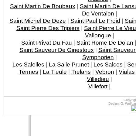
Saint Martin De Boubaux
|
Saint Martin De Lans
De Ventalon
|
Saint Michel De Deze
|
Saint Paul Le Froid
|
Sain
Saint Pierre Des Tripiers
|
Saint Pierre Le Vie
Vallongue
|
Saint Privat Du Fau
|
Saint Rome De Dolan
Saint Sauveur De Ginestoux
|
Saint Sauveur
Symphorien
|
Les Salelles
|
La Salle Prunet
|
Les Salces
|
Ser
Termes
|
La Tieule
|
Trelans
|
Vebron
|
Vialas
Villedieu
|
Villefort
|
Copyrig
Design: G. Wolfga