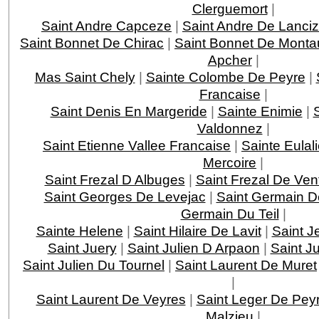
Clerguemort
|
Saint Andre Capceze
|
Saint Andre De Lanci
Saint Bonnet De Chirac
|
Saint Bonnet De Monta
Apcher
|
Mas Saint Chely
|
Sainte Colombe De Peyre
|
Francaise
|
Saint Denis En Margeride
|
Sainte Enimie
|
Valdonnez
|
Saint Etienne Vallee Francaise
|
Sainte Eulal
Mercoire
|
Saint Frezal D Albuges
|
Saint Frezal De Ven
Saint Georges De Levejac
|
Saint Germain D
Germain Du Teil
|
Sainte Helene
|
Saint Hilaire De Lavit
|
Saint J
Saint Juery
|
Saint Julien D Arpaon
|
Saint J
Saint Julien Du Tournel
|
Saint Laurent De Muret
|
Saint Laurent De Veyres
|
Saint Leger De Pey
Malzieu
|