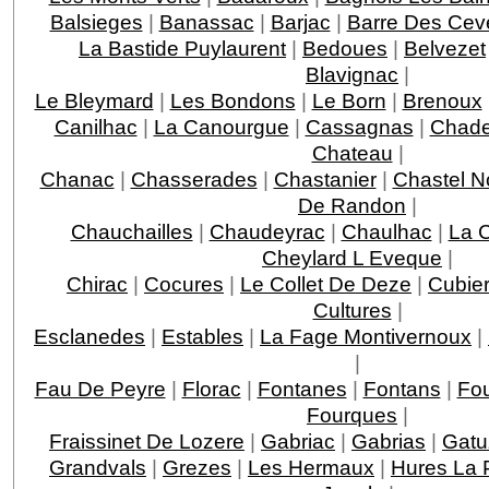
Balsieges
|
Banassac
|
Barjac
|
Barre Des Ce
La Bastide Puylaurent
|
Bedoues
|
Belvezet
Blavignac
|
Le Bleymard
|
Les Bondons
|
Le Born
|
Brenoux
Canilhac
|
La Canourgue
|
Cassagnas
|
Chade
Chateau
|
Chanac
|
Chasserades
|
Chastanier
|
Chastel N
De Randon
|
Chauchailles
|
Chaudeyrac
|
Chaulhac
|
La 
Cheylard L Eveque
|
Chirac
|
Cocures
|
Le Collet De Deze
|
Cubie
Cultures
|
Esclanedes
|
Estables
|
La Fage Montivernoux
|
|
Fau De Peyre
|
Florac
|
Fontanes
|
Fontans
|
Fou
Fourques
|
Fraissinet De Lozere
|
Gabriac
|
Gabrias
|
Gatu
Grandvals
|
Grezes
|
Les Hermaux
|
Hures La 