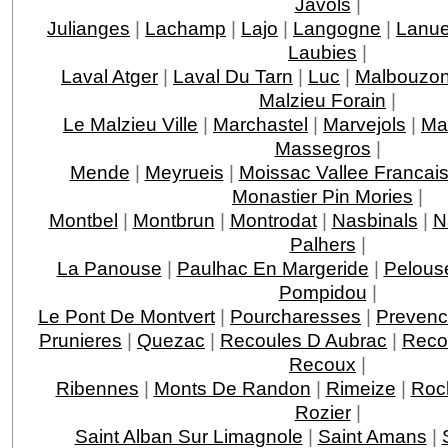
Javols
|
Julianges
|
Lachamp
|
Lajo
|
Langogne
|
Lanue
Laubies
|
Laval Atger
|
Laval Du Tarn
|
Luc
|
Malbouzo
Malzieu Forain
|
Le Malzieu Ville
|
Marchastel
|
Marvejols
|
Ma
Massegros
|
Mende
|
Meyrueis
|
Moissac Vallee Francai
Monastier Pin Mories
|
Montbel
|
Montbrun
|
Montrodat
|
Nasbinals
|
N
Palhers
|
La Panouse
|
Paulhac En Margeride
|
Pelous
Pompidou
|
Le Pont De Montvert
|
Pourcharesses
|
Prevenc
Prunieres
|
Quezac
|
Recoules D Aubrac
|
Reco
Recoux
|
Ribennes
|
Monts De Randon
|
Rimeize
|
Roc
Rozier
|
Saint Alban Sur Limagnole
|
Saint Amans
|