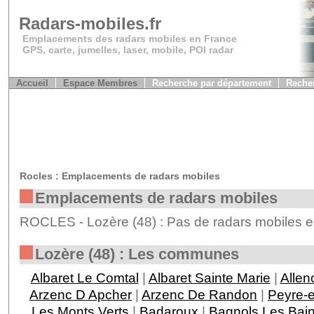
Radars-mobiles.fr
Emplacements des radars mobiles en France
GPS, carte, jumelles, laser, mobile, POI radar
Accueil
Espace Membres
Recherche par département
Recher
Rocles : Emplacements de radars mobiles
Emplacements de radars mobiles
ROCLES - Lozère (48) : Pas de radars mobiles e
Lozère (48) : Les communes
Albaret Le Comtal
|
Albaret Sainte Marie
|
Allen
Arzenc D Apcher
|
Arzenc De Randon
|
Peyre-
Les Monts Verts
|
Badaroux
|
Bagnols Les Bai