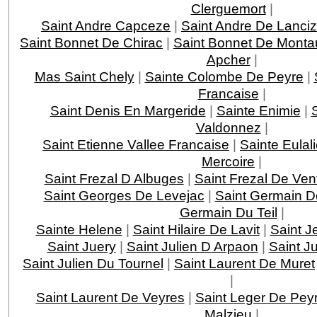
Clerguemort
|
Saint Andre Capceze
|
Saint Andre De Lanci
Saint Bonnet De Chirac
|
Saint Bonnet De Monta
Apcher
|
Mas Saint Chely
|
Sainte Colombe De Peyre
|
Francaise
|
Saint Denis En Margeride
|
Sainte Enimie
|
Valdonnez
|
Saint Etienne Vallee Francaise
|
Sainte Eulal
Mercoire
|
Saint Frezal D Albuges
|
Saint Frezal De Ven
Saint Georges De Levejac
|
Saint Germain D
Germain Du Teil
|
Sainte Helene
|
Saint Hilaire De Lavit
|
Saint J
Saint Juery
|
Saint Julien D Arpaon
|
Saint J
Saint Julien Du Tournel
|
Saint Laurent De Muret
|
Saint Laurent De Veyres
|
Saint Leger De Pey
Malzieu
|