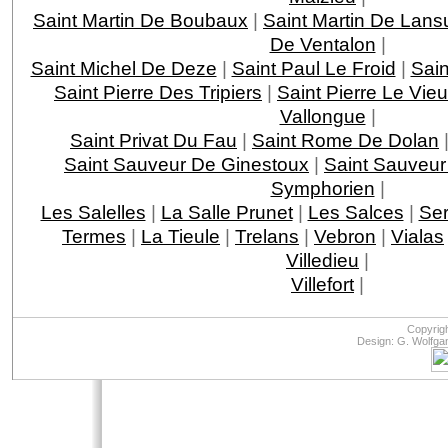
Saint Martin De Boubaux
|
Saint Martin De Lans
De Ventalon
|
Saint Michel De Deze
|
Saint Paul Le Froid
|
Sain
Saint Pierre Des Tripiers
|
Saint Pierre Le Vie
Vallongue
|
Saint Privat Du Fau
|
Saint Rome De Dolan
Saint Sauveur De Ginestoux
|
Saint Sauveur
Symphorien
|
Les Salelles
|
La Salle Prunet
|
Les Salces
|
Ser
Termes
|
La Tieule
|
Trelans
|
Vebron
|
Vialas
Villedieu
|
Villefort
|
Copyrig
Design: G. Wolfga