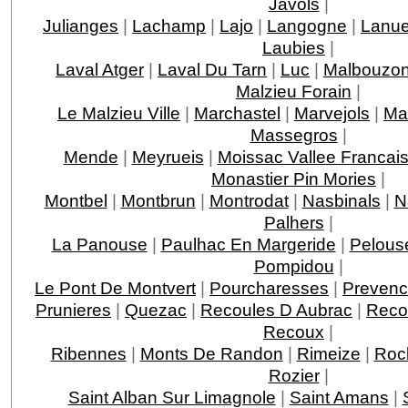
Javols
|
Julianges
|
Lachamp
|
Lajo
|
Langogne
|
Lanue
Laubies
|
Laval Atger
|
Laval Du Tarn
|
Luc
|
Malbouzo
Malzieu Forain
|
Le Malzieu Ville
|
Marchastel
|
Marvejols
|
Ma
Massegros
|
Mende
|
Meyrueis
|
Moissac Vallee Francai
Monastier Pin Mories
|
Montbel
|
Montbrun
|
Montrodat
|
Nasbinals
|
N
Palhers
|
La Panouse
|
Paulhac En Margeride
|
Pelous
Pompidou
|
Le Pont De Montvert
|
Pourcharesses
|
Prevenc
Prunieres
|
Quezac
|
Recoules D Aubrac
|
Reco
Recoux
|
Ribennes
|
Monts De Randon
|
Rimeize
|
Roc
Rozier
|
Saint Alban Sur Limagnole
|
Saint Amans
|