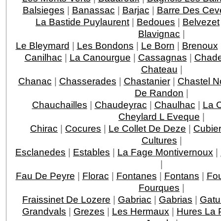
Balsieges
|
Banassac
|
Barjac
|
Barre Des Ce
La Bastide Puylaurent
|
Bedoues
|
Belvezet
Blavignac
|
Le Bleymard
|
Les Bondons
|
Le Born
|
Brenoux
Canilhac
|
La Canourgue
|
Cassagnas
|
Chade
Chateau
|
Chanac
|
Chasserades
|
Chastanier
|
Chastel N
De Randon
|
Chauchailles
|
Chaudeyrac
|
Chaulhac
|
La 
Cheylard L Eveque
|
Chirac
|
Cocures
|
Le Collet De Deze
|
Cubie
Cultures
|
Esclanedes
|
Estables
|
La Fage Montivernoux
|
|
Fau De Peyre
|
Florac
|
Fontanes
|
Fontans
|
Fou
Fourques
|
Fraissinet De Lozere
|
Gabriac
|
Gabrias
|
Gatu
Grandvals
|
Grezes
|
Les Hermaux
|
Hures La 