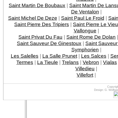
Saint Martin De Boubaux
|
Saint Martin De Lans
De Ventalon
|
Saint Michel De Deze
|
Saint Paul Le Froid
|
Sain
Saint Pierre Des Tripiers
|
Saint Pierre Le Vie
Vallongue
|
Saint Privat Du Fau
|
Saint Rome De Dolan
Saint Sauveur De Ginestoux
|
Saint Sauveur
Symphorien
|
Les Salelles
|
La Salle Prunet
|
Les Salces
|
Ser
Termes
|
La Tieule
|
Trelans
|
Vebron
|
Vialas
Villedieu
|
Villefort
|
Copyrig
Design: G. Wolfga