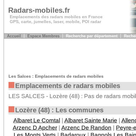
Radars-mobiles.fr
Emplacements des radars mobiles en France
GPS, carte, jumelles, laser, mobile, POI radar
Accueil
Espace Membres
Recherche par département
Recher
Les Salces : Emplacements de radars mobiles
Emplacements de radars mobiles
LES SALCES - Lozère (48) : Pas de radars mobil
Lozère (48) : Les communes
Albaret Le Comtal
|
Albaret Sainte Marie
|
Allen
Arzenc D Apcher
|
Arzenc De Randon
|
Peyre-
Les Monts Verts
|
Badaroux
|
Bagnols Les Bai