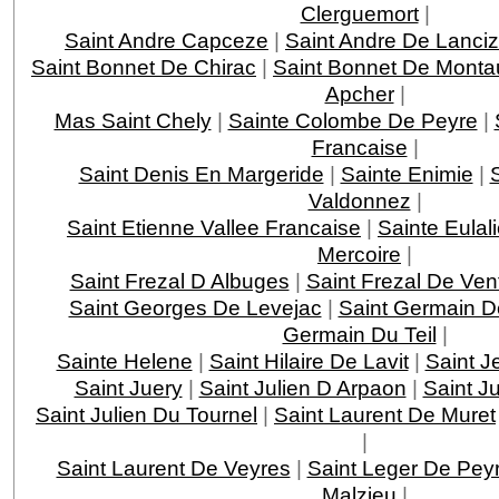
Clerguemort
|
Saint Andre Capceze
|
Saint Andre De Lanci
Saint Bonnet De Chirac
|
Saint Bonnet De Monta
Apcher
|
Mas Saint Chely
|
Sainte Colombe De Peyre
|
Francaise
|
Saint Denis En Margeride
|
Sainte Enimie
|
Valdonnez
|
Saint Etienne Vallee Francaise
|
Sainte Eulal
Mercoire
|
Saint Frezal D Albuges
|
Saint Frezal De Ven
Saint Georges De Levejac
|
Saint Germain D
Germain Du Teil
|
Sainte Helene
|
Saint Hilaire De Lavit
|
Saint J
Saint Juery
|
Saint Julien D Arpaon
|
Saint J
Saint Julien Du Tournel
|
Saint Laurent De Muret
|
Saint Laurent De Veyres
|
Saint Leger De Pey
Malzieu
|