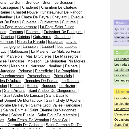
dons
|
Le Born
|
Brenoux
|
Brion
|
Le Buisson
|
|
Cassagnas
|
Chadenet
|
Chambon Le Chateau
|
tanier
|
Chastel Nouvel
|
Chateauneuf De Randon
|
haulhac
|
La Chaze De Peyre
|
Cheylard L Eveque
|
let De Deze
|
Cubieres
|
Cubierettes
|
Cultures
|
Ajouter
La Fage Montivernoux
|
La Fage Saint Julien
|
Ajoutez u
anes
|
Fontans
|
Fournels
|
Fraissinet De Fourques
|
que vous 
|
Gabriac
|
Gabrias
|
Gatuzieres
|
Grandrieu
|
l'
emplacem
Hermaux
|
Hures La Parade
|
Ispagnac
|
Javols
|
avez été f
o
|
Langogne
|
Lanuejols
|
Laubert
|
Les Laubies
|
|
Luc
|
Malbouzon
|
La Malene
|
Le Malzieu Forain
|
Connaît
el
|
Marvejols
|
Mas D Orcieres
|
Le Massegros
|
Les radars
llee Francaise
|
Molezon
|
Le Monastier Pin Mories
|
Les radar
rodat
|
Nasbinals
|
Naussac
|
Noalhac
|
Palhers
|
La toléran
Margeride
|
Pelouse
|
Pierrefiche
|
Le Pompidou
|
Les contr
Pourcharesses
|
Prevencheres
|
Prinsuejols
|
les D Aubrac
|
Recoules De Fumas
|
Le Recoux
|
Les autres
ndon
|
Rimeize
|
Rocles
|
Rousses
|
Le Rozier
|
e
|
Saint Amans
|
Saint Andeol De Clerguemort
|
Liens ra
e
|
Saint Andre De Lancize
|
Saint Bauzile
|
Les radar
nt Bonnet De Montauroux
|
Saint Chely D Apcher
|
Le blog de
olombe De Peyre
|
Sainte Croix Vallee Francaise
|
Les averti
|
Sainte Enimie
|
Saint Etienne Du Valdonnez
|
L'annuaire
caise
|
Sainte Eulalie
|
Saint Flour De Mercoire
|
ges
|
Saint Frezal De Ventalon
|
Saint Gal
|
Occasions
aint Germain De Calberte
|
Saint Germain Du Teil
|
Stage Poin