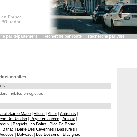
 en France
, POI radar
he par département
Recherche par route
Recherche par ville
dars mobiles
les
ars mobiles enregistrés
aret Sainte Marie
|
Allenc
|
Altier
|
Antrenas
|
enc De Randon
|
Peyre-en-aubrac
|
Auroux
|
aroux
|
Bagnols Les Bains
|
Pied De Borne
|
|
Barjac
|
Barre Des Cevennes
|
Bassurels
|
Bedoues
|
Belvezet
|
Les Bessons
|
Blavignac
|