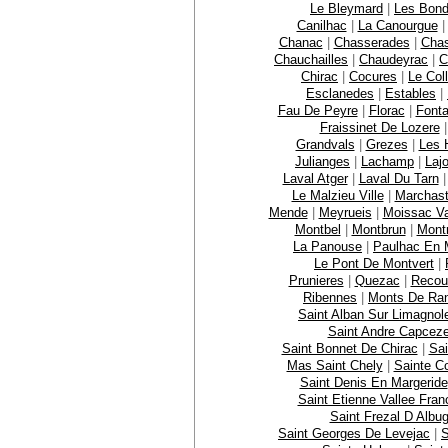
Le Bleymard
|
Les Bon
Canilhac
|
La Canourgue
Chanac
|
Chasserades
|
Chas
Chauchailles
|
Chaudeyrac
|
C
Chirac
|
Cocures
|
Le Col
Esclanedes
|
Estables
|
Fau De Peyre
|
Florac
|
Font
Fraissinet De Lozere
Grandvals
|
Grezes
|
Les 
Julianges
|
Lachamp
|
Laj
Laval Atger
|
Laval Du Tarn
Le Malzieu Ville
|
Marchast
Mende
|
Meyrueis
|
Moissac Va
Montbel
|
Montbrun
|
Mont
La Panouse
|
Paulhac En 
Le Pont De Montvert
|
Prunieres
|
Quezac
|
Recou
Ribennes
|
Monts De Ra
Saint Alban Sur Limagnol
Saint Andre Capcez
Saint Bonnet De Chirac
|
Sai
Mas Saint Chely
|
Sainte C
Saint Denis En Margeride
Saint Etienne Vallee Fran
Saint Frezal D Albu
Saint Georges De Levejac
|
S