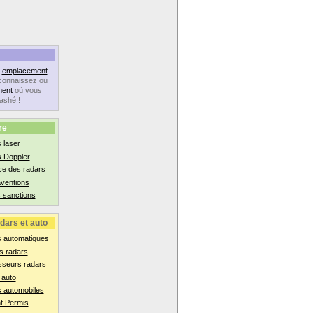
n
emplacement
connaissez ou
ent
où vous
lashé !
re
 laser
s Doppler
ce des radars
aventions
 sanctions
dars et auto
s automatiques
s radars
sseurs radars
 auto
 automobiles
t Permis