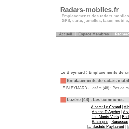
Radars-mobiles.fr
Emplacements des radars mobiles
GPS, carte, jumelles, laser, mobile
Accueil
Espace Membres
Recherc
Le Bleymard : Emplacements de ra
Emplacements de radars mobi
LE BLEYMARD - Lozère (48) : Pas de rad
Lozère (48) : Les communes
Albaret Le Comtal
|
Alb
Arzenc D Apcher
|
Arz
Les Monts Verts
|
Bad
Balsieges
|
Banassac
La Bastide Puylaurent
|