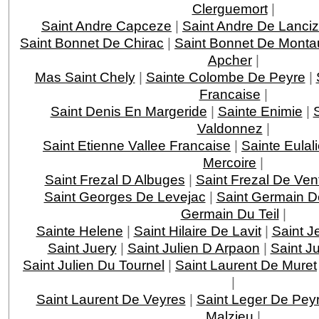
Clerguemort
|
Saint Andre Capceze
|
Saint Andre De Lanci
Saint Bonnet De Chirac
|
Saint Bonnet De Monta
Apcher
|
Mas Saint Chely
|
Sainte Colombe De Peyre
|
Francaise
|
Saint Denis En Margeride
|
Sainte Enimie
|
Valdonnez
|
Saint Etienne Vallee Francaise
|
Sainte Eulal
Mercoire
|
Saint Frezal D Albuges
|
Saint Frezal De Ven
Saint Georges De Levejac
|
Saint Germain D
Germain Du Teil
|
Sainte Helene
|
Saint Hilaire De Lavit
|
Saint J
Saint Juery
|
Saint Julien D Arpaon
|
Saint J
Saint Julien Du Tournel
|
Saint Laurent De Muret
|
Saint Laurent De Veyres
|
Saint Leger De Pey
Malzieu
|