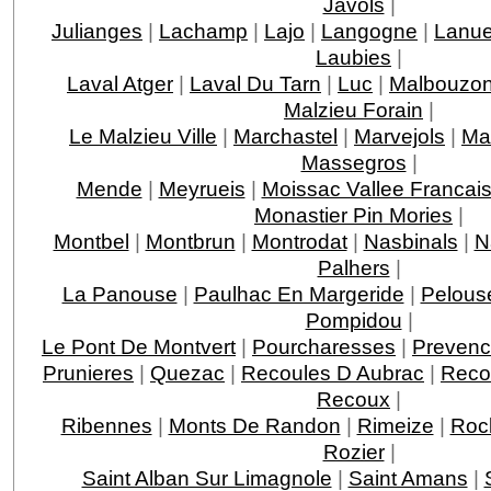
Javols
|
Julianges
|
Lachamp
|
Lajo
|
Langogne
|
Lanue
Laubies
|
Laval Atger
|
Laval Du Tarn
|
Luc
|
Malbouzo
Malzieu Forain
|
Le Malzieu Ville
|
Marchastel
|
Marvejols
|
Ma
Massegros
|
Mende
|
Meyrueis
|
Moissac Vallee Francai
Monastier Pin Mories
|
Montbel
|
Montbrun
|
Montrodat
|
Nasbinals
|
N
Palhers
|
La Panouse
|
Paulhac En Margeride
|
Pelous
Pompidou
|
Le Pont De Montvert
|
Pourcharesses
|
Prevenc
Prunieres
|
Quezac
|
Recoules D Aubrac
|
Reco
Recoux
|
Ribennes
|
Monts De Randon
|
Rimeize
|
Roc
Rozier
|
Saint Alban Sur Limagnole
|
Saint Amans
|