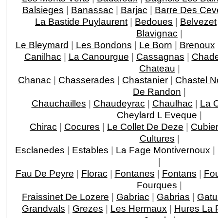
Balsieges
|
Banassac
|
Barjac
|
Barre Des Ce
La Bastide Puylaurent
|
Bedoues
|
Belvezet
Blavignac
|
Le Bleymard
|
Les Bondons
|
Le Born
|
Brenoux
Canilhac
|
La Canourgue
|
Cassagnas
|
Chade
Chateau
|
Chanac
|
Chasserades
|
Chastanier
|
Chastel N
De Randon
|
Chauchailles
|
Chaudeyrac
|
Chaulhac
|
La 
Cheylard L Eveque
|
Chirac
|
Cocures
|
Le Collet De Deze
|
Cubie
Cultures
|
Esclanedes
|
Estables
|
La Fage Montivernoux
|
|
Fau De Peyre
|
Florac
|
Fontanes
|
Fontans
|
Fou
Fourques
|
Fraissinet De Lozere
|
Gabriac
|
Gabrias
|
Gatu
Grandvals
|
Grezes
|
Les Hermaux
|
Hures La 