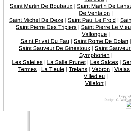
Saint Martin De Boubaux
|
Saint Martin De Lans
De Ventalon
|
Saint Michel De Deze
|
Saint Paul Le Froid
|
Sain
Saint Pierre Des Tripiers
|
Saint Pierre Le Vie
Vallongue
|
Saint Privat Du Fau
|
Saint Rome De Dolan
Saint Sauveur De Ginestoux
|
Saint Sauveur
Symphorien
|
Les Salelles
|
La Salle Prunet
|
Les Salces
|
Ser
Termes
|
La Tieule
|
Trelans
|
Vebron
|
Vialas
Villedieu
|
Villefort
|
Copyrig
Design: G. Wolfga