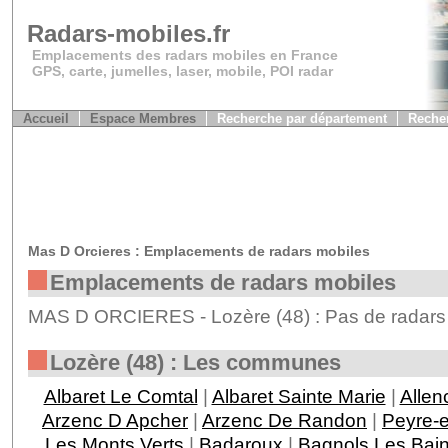
Radars-mobiles.fr
Emplacements des radars mobiles en France
GPS, carte, jumelles, laser, mobile, POI radar
Accueil
Espace Membres
Recherche par département
Recher
Mas D Orcieres : Emplacements de radars mobiles
Emplacements de radars mobiles
MAS D ORCIERES - Lozère (48) : Pas de radars 
Lozère (48) : Les communes
Albaret Le Comtal
|
Albaret Sainte Marie
|
Allen
Arzenc D Apcher
|
Arzenc De Randon
|
Peyre-
Les Monts Verts
|
Badaroux
|
Bagnols Les Bai