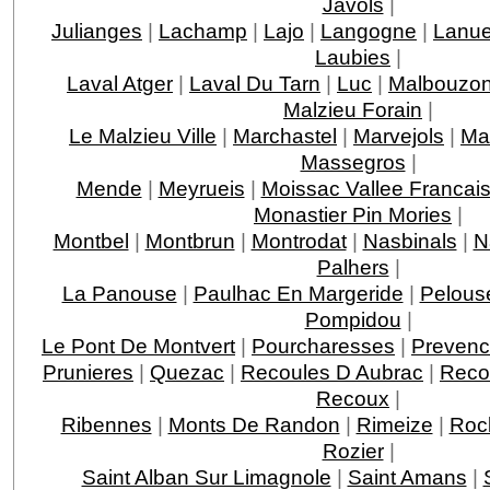
Javols
|
Julianges
|
Lachamp
|
Lajo
|
Langogne
|
Lanue
Laubies
|
Laval Atger
|
Laval Du Tarn
|
Luc
|
Malbouzo
Malzieu Forain
|
Le Malzieu Ville
|
Marchastel
|
Marvejols
|
Ma
Massegros
|
Mende
|
Meyrueis
|
Moissac Vallee Francai
Monastier Pin Mories
|
Montbel
|
Montbrun
|
Montrodat
|
Nasbinals
|
N
Palhers
|
La Panouse
|
Paulhac En Margeride
|
Pelous
Pompidou
|
Le Pont De Montvert
|
Pourcharesses
|
Prevenc
Prunieres
|
Quezac
|
Recoules D Aubrac
|
Reco
Recoux
|
Ribennes
|
Monts De Randon
|
Rimeize
|
Roc
Rozier
|
Saint Alban Sur Limagnole
|
Saint Amans
|