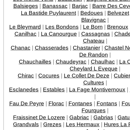
Balsieges
|
Banassac
|
Barjac
|
Barre Des Ce
La Bastide Puylaurent
|
Bedoues
|
Belvezet
Blavignac
|
Le Bleymard
|
Les Bondons
|
Le Born
|
Brenoux
Canilhac
|
La Canourgue
|
Cassagnas
|
Chade
Chateau
|
Chanac
|
Chasserades
|
Chastanier
|
Chastel N
De Randon
|
Chauchailles
|
Chaudeyrac
|
Chaulhac
|
La 
Cheylard L Eveque
|
Chirac
|
Cocures
|
Le Collet De Deze
|
Cubie
Cultures
|
Esclanedes
|
Estables
|
La Fage Montivernoux
|
|
Fau De Peyre
|
Florac
|
Fontanes
|
Fontans
|
Fou
Fourques
|
Fraissinet De Lozere
|
Gabriac
|
Gabrias
|
Gatu
Grandvals
|
Grezes
|
Les Hermaux
|
Hures La 