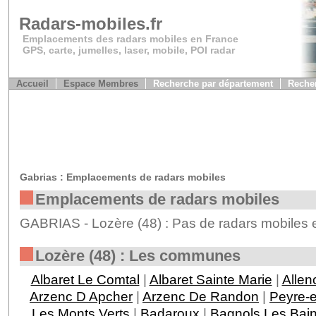
Radars-mobiles.fr
Emplacements des radars mobiles en France
GPS, carte, jumelles, laser, mobile, POI radar
Accueil
Espace Membres
Recherche par département
Recher
Gabrias : Emplacements de radars mobiles
Emplacements de radars mobiles
GABRIAS - Lozère (48) : Pas de radars mobiles 
Lozère (48) : Les communes
Albaret Le Comtal
|
Albaret Sainte Marie
|
Allen
Arzenc D Apcher
|
Arzenc De Randon
|
Peyre-
Les Monts Verts
|
Badaroux
|
Bagnols Les Bai