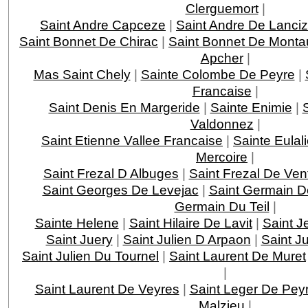
Clerguemort
|
Saint Andre Capceze
|
Saint Andre De Lanci
Saint Bonnet De Chirac
|
Saint Bonnet De Monta
Apcher
|
Mas Saint Chely
|
Sainte Colombe De Peyre
|
Francaise
|
Saint Denis En Margeride
|
Sainte Enimie
|
Valdonnez
|
Saint Etienne Vallee Francaise
|
Sainte Eulal
Mercoire
|
Saint Frezal D Albuges
|
Saint Frezal De Ven
Saint Georges De Levejac
|
Saint Germain D
Germain Du Teil
|
Sainte Helene
|
Saint Hilaire De Lavit
|
Saint J
Saint Juery
|
Saint Julien D Arpaon
|
Saint J
Saint Julien Du Tournel
|
Saint Laurent De Muret
|
Saint Laurent De Veyres
|
Saint Leger De Pey
Malzieu
|