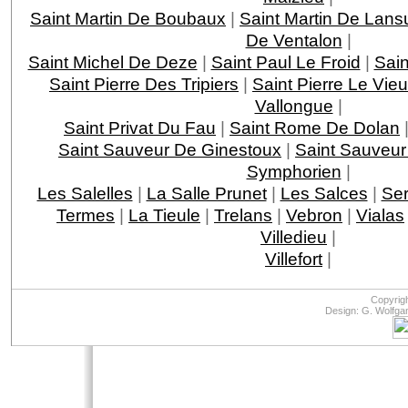
Saint Martin De Boubaux
|
Saint Martin De Lans
De Ventalon
|
Saint Michel De Deze
|
Saint Paul Le Froid
|
Sain
Saint Pierre Des Tripiers
|
Saint Pierre Le Vie
Vallongue
|
Saint Privat Du Fau
|
Saint Rome De Dolan
Saint Sauveur De Ginestoux
|
Saint Sauveur
Symphorien
|
Les Salelles
|
La Salle Prunet
|
Les Salces
|
Ser
Termes
|
La Tieule
|
Trelans
|
Vebron
|
Vialas
Villedieu
|
Villefort
|
Copyrig
Design: G. Wolfga