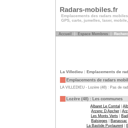
Radars-mobiles.fr
Emplacements des radars mobiles
GPS, carte, jumelles, laser, mobile
Accueil
Espace Membres
Recherc
La Villedieu : Emplacements de ra
Emplacements de radars mobi
LA VILLEDIEU - Lozère (48) : Pas de rad
Lozère (48) : Les communes
Albaret Le Comtal
|
Alb
Arzenc D Apcher
|
Arz
Les Monts Verts
|
Bad
Balsieges
|
Banassac
La Bastide Puylaurent
|