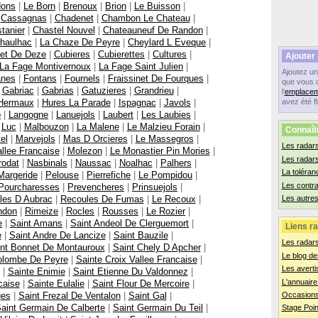
dons
|
Le Born
|
Brenoux
|
Brion
|
Le Buisson
|
|
Cassagnas
|
Chadenet
|
Chambon Le Chateau
|
tanier
|
Chastel Nouvel
|
Chateauneuf De Randon
|
haulhac
|
La Chaze De Peyre
|
Cheylard L Eveque
|
let De Deze
|
Cubieres
|
Cubierettes
|
Cultures
|
Ajouter
La Fage Montivernoux
|
La Fage Saint Julien
|
Ajoutez u
anes
|
Fontans
|
Fournels
|
Fraissinet De Fourques
|
que vous 
|
Gabriac
|
Gabrias
|
Gatuzieres
|
Grandrieu
|
l'
emplacem
Hermaux
|
Hures La Parade
|
Ispagnac
|
Javols
|
avez été f
o
|
Langogne
|
Lanuejols
|
Laubert
|
Les Laubies
|
|
Luc
|
Malbouzon
|
La Malene
|
Le Malzieu Forain
|
Connaît
el
|
Marvejols
|
Mas D Orcieres
|
Le Massegros
|
Les radars
llee Francaise
|
Molezon
|
Le Monastier Pin Mories
|
Les radar
rodat
|
Nasbinals
|
Naussac
|
Noalhac
|
Palhers
|
La toléran
Margeride
|
Pelouse
|
Pierrefiche
|
Le Pompidou
|
Les contr
Pourcharesses
|
Prevencheres
|
Prinsuejols
|
les D Aubrac
|
Recoules De Fumas
|
Le Recoux
|
Les autres
ndon
|
Rimeize
|
Rocles
|
Rousses
|
Le Rozier
|
e
|
Saint Amans
|
Saint Andeol De Clerguemort
|
Liens ra
e
|
Saint Andre De Lancize
|
Saint Bauzile
|
Les radar
nt Bonnet De Montauroux
|
Saint Chely D Apcher
|
Le blog de
olombe De Peyre
|
Sainte Croix Vallee Francaise
|
Les averti
|
Sainte Enimie
|
Saint Etienne Du Valdonnez
|
L'annuaire
caise
|
Sainte Eulalie
|
Saint Flour De Mercoire
|
ges
|
Saint Frezal De Ventalon
|
Saint Gal
|
Occasions
aint Germain De Calberte
|
Saint Germain Du Teil
|
Stage Poin