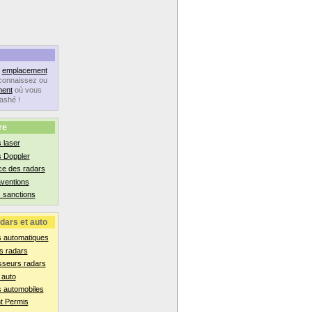
n
emplacement
connaissez ou
ent
où vous
lashé !
re
 laser
s Doppler
ce des radars
aventions
 sanctions
dars et auto
s automatiques
s radars
sseurs radars
 auto
 automobiles
t Permis