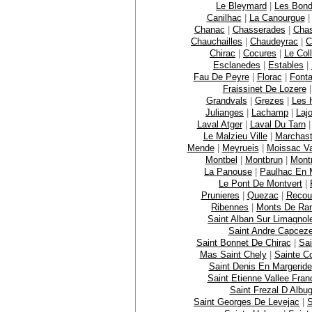
Le Bleymard
|
Les Bon
Canilhac
|
La Canourgue
Chanac
|
Chasserades
|
Chas
Chauchailles
|
Chaudeyrac
|
C
Chirac
|
Cocures
|
Le Col
Esclanedes
|
Estables
|
Fau De Peyre
|
Florac
|
Font
Fraissinet De Lozere
Grandvals
|
Grezes
|
Les 
Julianges
|
Lachamp
|
Laj
Laval Atger
|
Laval Du Tarn
Le Malzieu Ville
|
Marchast
Mende
|
Meyrueis
|
Moissac Va
Montbel
|
Montbrun
|
Mont
La Panouse
|
Paulhac En 
Le Pont De Montvert
|
Prunieres
|
Quezac
|
Recou
Ribennes
|
Monts De Ra
Saint Alban Sur Limagnol
Saint Andre Capcez
Saint Bonnet De Chirac
|
Sai
Mas Saint Chely
|
Sainte C
Saint Denis En Margeride
Saint Etienne Vallee Fran
Saint Frezal D Albu
Saint Georges De Levejac
|
S