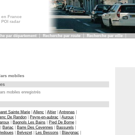
 en France
, POI radar
he par département
Recherche par route
Recherche par ville
dars mobiles
les
ars mobiles enregistrés
aret Sainte Marie
|
Allenc
|
Altier
|
Antrenas
|
enc De Randon
|
Peyre-en-aubrac
|
Auroux
|
aroux
|
Bagnols Les Bains
|
Pied De Borne
|
|
Barjac
|
Barre Des Cevennes
|
Bassurels
|
Bedoues
|
Belvezet
|
Les Bessons
|
Blavignac
|