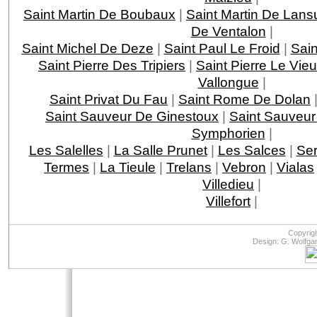
Saint Martin De Boubaux
|
Saint Martin De Lans
De Ventalon
|
Saint Michel De Deze
|
Saint Paul Le Froid
|
Sain
Saint Pierre Des Tripiers
|
Saint Pierre Le Vie
Vallongue
|
Saint Privat Du Fau
|
Saint Rome De Dolan
Saint Sauveur De Ginestoux
|
Saint Sauveur
Symphorien
|
Les Salelles
|
La Salle Prunet
|
Les Salces
|
Ser
Termes
|
La Tieule
|
Trelans
|
Vebron
|
Vialas
Villedieu
|
Villefort
|
Copyrig
Design: G. Wolfga