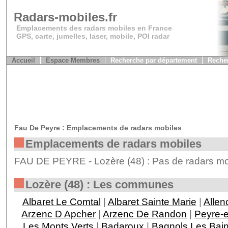
Radars-mobiles.fr
Emplacements des radars mobiles en France
GPS, carte, jumelles, laser, mobile, POI radar
Accueil
Espace Membres
Recherche par département
Recher
Fau De Peyre : Emplacements de radars mobiles
Emplacements de radars mobiles
FAU DE PEYRE - Lozère (48) : Pas de radars mob
Lozère (48) : Les communes
Albaret Le Comtal
|
Albaret Sainte Marie
|
Allen
Arzenc D Apcher
|
Arzenc De Randon
|
Peyre-
Les Monts Verts
|
Badaroux
|
Bagnols Les Bai