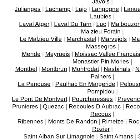
Javols
|
Julianges
|
Lachamp
|
Lajo
|
Langogne
|
Lanue
Laubies
|
Laval Atger
|
Laval Du Tarn
|
Luc
|
Malbouzo
Malzieu Forain
|
Le Malzieu Ville
|
Marchastel
|
Marvejols
|
Ma
Massegros
|
Mende
|
Meyrueis
|
Moissac Vallee Francai
Monastier Pin Mories
|
Montbel
|
Montbrun
|
Montrodat
|
Nasbinals
|
N
Palhers
|
La Panouse
|
Paulhac En Margeride
|
Pelous
Pompidou
|
Le Pont De Montvert
|
Pourcharesses
|
Prevenc
Prunieres
|
Quezac
|
Recoules D Aubrac
|
Reco
Recoux
|
Ribennes
|
Monts De Randon
|
Rimeize
|
Roc
Rozier
|
Saint Alban Sur Limagnole
|
Saint Amans
|