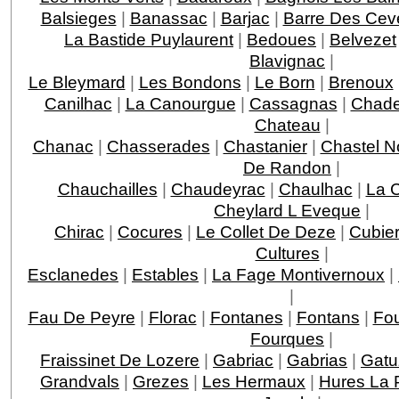
Balsieges
|
Banassac
|
Barjac
|
Barre Des Ce
La Bastide Puylaurent
|
Bedoues
|
Belvezet
Blavignac
|
Le Bleymard
|
Les Bondons
|
Le Born
|
Brenoux
Canilhac
|
La Canourgue
|
Cassagnas
|
Chade
Chateau
|
Chanac
|
Chasserades
|
Chastanier
|
Chastel N
De Randon
|
Chauchailles
|
Chaudeyrac
|
Chaulhac
|
La 
Cheylard L Eveque
|
Chirac
|
Cocures
|
Le Collet De Deze
|
Cubie
Cultures
|
Esclanedes
|
Estables
|
La Fage Montivernoux
|
|
Fau De Peyre
|
Florac
|
Fontanes
|
Fontans
|
Fou
Fourques
|
Fraissinet De Lozere
|
Gabriac
|
Gabrias
|
Gatu
Grandvals
|
Grezes
|
Les Hermaux
|
Hures La 