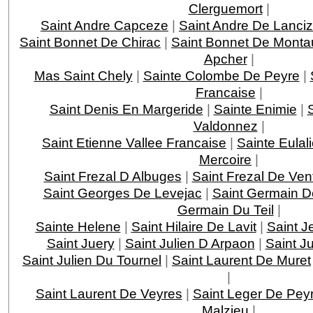
Clerguemort
|
Saint Andre Capceze
|
Saint Andre De Lanci
Saint Bonnet De Chirac
|
Saint Bonnet De Monta
Apcher
|
Mas Saint Chely
|
Sainte Colombe De Peyre
|
Francaise
|
Saint Denis En Margeride
|
Sainte Enimie
|
Valdonnez
|
Saint Etienne Vallee Francaise
|
Sainte Eulal
Mercoire
|
Saint Frezal D Albuges
|
Saint Frezal De Ven
Saint Georges De Levejac
|
Saint Germain D
Germain Du Teil
|
Sainte Helene
|
Saint Hilaire De Lavit
|
Saint J
Saint Juery
|
Saint Julien D Arpaon
|
Saint J
Saint Julien Du Tournel
|
Saint Laurent De Muret
|
Saint Laurent De Veyres
|
Saint Leger De Pey
Malzieu
|