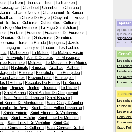
dons
|
Le Born
|
Brenoux
|
Brion
|
Le Buisson
|
|
Cassagnas
|
Chadenet
|
Chambon Le Chateau
|
tanier
|
Chastel Nouvel
|
Chateauneuf De Randon
|
haulhac
|
La Chaze De Peyre
|
Cheylard L Eveque
|
let De Deze
|
Cubieres
|
Cubierettes
|
Cultures
|
Ajouter
La Fage Montivernoux
|
La Fage Saint Julien
|
Ajoutez u
anes
|
Fontans
|
Fournels
|
Fraissinet De Fourques
|
que vous 
|
Gabriac
|
Gabrias
|
Gatuzieres
|
Grandrieu
|
l'
emplacem
Hermaux
|
Hures La Parade
|
Ispagnac
|
Javols
|
avez été f
o
|
Langogne
|
Lanuejols
|
Laubert
|
Les Laubies
|
|
Luc
|
Malbouzon
|
La Malene
|
Le Malzieu Forain
|
Connaît
el
|
Marvejols
|
Mas D Orcieres
|
Le Massegros
|
Les radars
llee Francaise
|
Molezon
|
Le Monastier Pin Mories
|
Les radar
rodat
|
Nasbinals
|
Naussac
|
Noalhac
|
Palhers
|
La toléran
Margeride
|
Pelouse
|
Pierrefiche
|
Le Pompidou
|
Les contr
Pourcharesses
|
Prevencheres
|
Prinsuejols
|
les D Aubrac
|
Recoules De Fumas
|
Le Recoux
|
Les autres
ndon
|
Rimeize
|
Rocles
|
Rousses
|
Le Rozier
|
e
|
Saint Amans
|
Saint Andeol De Clerguemort
|
Liens ra
e
|
Saint Andre De Lancize
|
Saint Bauzile
|
Les radar
nt Bonnet De Montauroux
|
Saint Chely D Apcher
|
Le blog de
olombe De Peyre
|
Sainte Croix Vallee Francaise
|
Les averti
|
Sainte Enimie
|
Saint Etienne Du Valdonnez
|
L'annuaire
caise
|
Sainte Eulalie
|
Saint Flour De Mercoire
|
ges
|
Saint Frezal De Ventalon
|
Saint Gal
|
Occasions
aint Germain De Calberte
|
Saint Germain Du Teil
|
Stage Poin