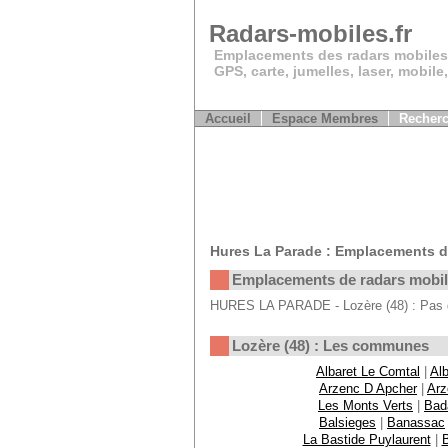
Radars-mobiles.fr
Emplacements des radars mobiles
GPS, carte, jumelles, laser, mobile
Accueil
Espace Membres
Recherc
Hures La Parade : Emplacements d
Emplacements de radars mobi
HURES LA PARADE - Lozère (48) : Pas d
Lozère (48) : Les communes
Albaret Le Comtal
|
Alb
Arzenc D Apcher
|
Arz
Les Monts Verts
|
Bad
Balsieges
|
Banassac
La Bastide Puylaurent
|