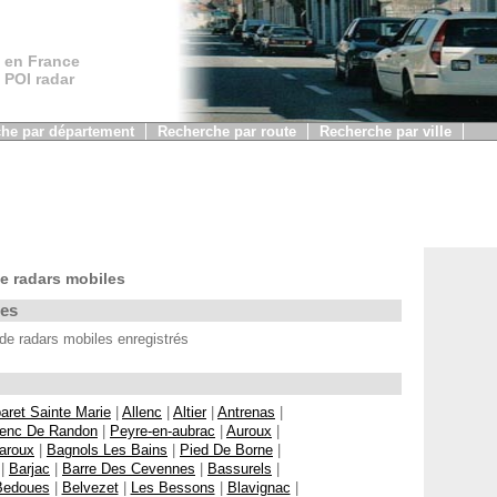
 en France
, POI radar
he par département
Recherche par route
Recherche par ville
e radars mobiles
les
e radars mobiles enregistrés
aret Sainte Marie
|
Allenc
|
Altier
|
Antrenas
|
enc De Randon
|
Peyre-en-aubrac
|
Auroux
|
aroux
|
Bagnols Les Bains
|
Pied De Borne
|
|
Barjac
|
Barre Des Cevennes
|
Bassurels
|
Bedoues
|
Belvezet
|
Les Bessons
|
Blavignac
|