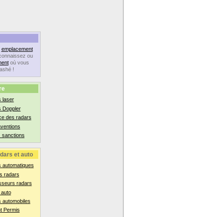
n
emplacement
connaissez ou
ent
où vous
lashé !
re
 laser
s Doppler
ce des radars
aventions
 sanctions
dars et auto
s automatiques
s radars
sseurs radars
 auto
 automobiles
t Permis