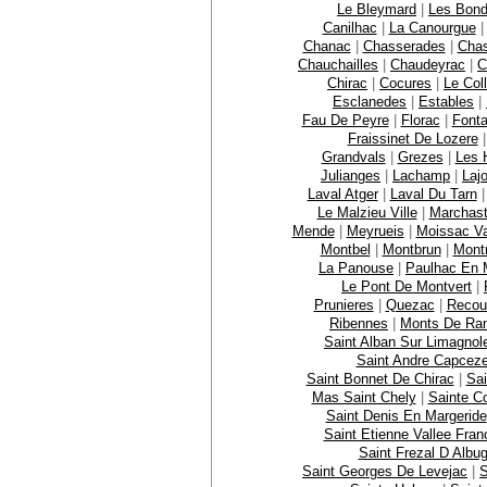
Le Bleymard
|
Les Bon
Canilhac
|
La Canourgue
Chanac
|
Chasserades
|
Chas
Chauchailles
|
Chaudeyrac
|
C
Chirac
|
Cocures
|
Le Col
Esclanedes
|
Estables
|
Fau De Peyre
|
Florac
|
Font
Fraissinet De Lozere
Grandvals
|
Grezes
|
Les 
Julianges
|
Lachamp
|
Laj
Laval Atger
|
Laval Du Tarn
Le Malzieu Ville
|
Marchast
Mende
|
Meyrueis
|
Moissac Va
Montbel
|
Montbrun
|
Mont
La Panouse
|
Paulhac En 
Le Pont De Montvert
|
Prunieres
|
Quezac
|
Recou
Ribennes
|
Monts De Ra
Saint Alban Sur Limagnol
Saint Andre Capcez
Saint Bonnet De Chirac
|
Sai
Mas Saint Chely
|
Sainte C
Saint Denis En Margeride
Saint Etienne Vallee Fran
Saint Frezal D Albu
Saint Georges De Levejac
|
S