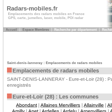
Radars-mobiles.fr
Emplacements des radars mobiles en France
GPS, carte, jumelles, laser, mobile, POI radar
Accueil
Espace Membres
Recherche par département
Recher
Saint-denis-lanneray : Emplacements de radars mobiles
Emplacements de radars mobiles
SAINT-DENIS-LANNERAY - Eure-et-Loir (28) : Pa
enregistrés
Eure-et-Loir (28) : Les communes
Abondant
|
Allaines Mervilliers
|
Allainville
|
Al
Amilly
|
Anet
|
Ardelles
|
Ardelu
|
Argenvilliers
|