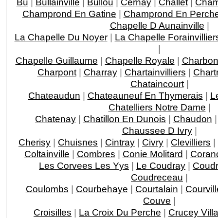
Bu
|
Bullainville
|
Bullou
|
Cernay
|
Challet
|
Cha
Champrond En Gatine
|
Champrond En Perche
Chapelle D Aunainville
|
La Chapelle Du Noyer
|
La Chapelle Forainvillier
|
Chapelle Guillaume
|
Chapelle Royale
|
Charbon
Charpont
|
Charray
|
Chartainvilliers
|
Chart
Chataincourt
|
Chateaudun
|
Chateauneuf En Thymerais
|
L
Chatelliers Notre Dame
|
Chatenay
|
Chatillon En Dunois
|
Chaudon
Chaussee D Ivry
|
Cherisy
|
Chuisnes
|
Cintray
|
Civry
|
Clevilliers
|
Coltainville
|
Combres
|
Conie Molitard
|
Coran
Les Corvees Les Yys
|
Le Coudray
|
Coudr
Coudreceau
|
Coulombs
|
Courbehaye
|
Courtalain
|
Courvil
Couve
|
Croisilles
|
La Croix Du Perche
|
Crucey Vill