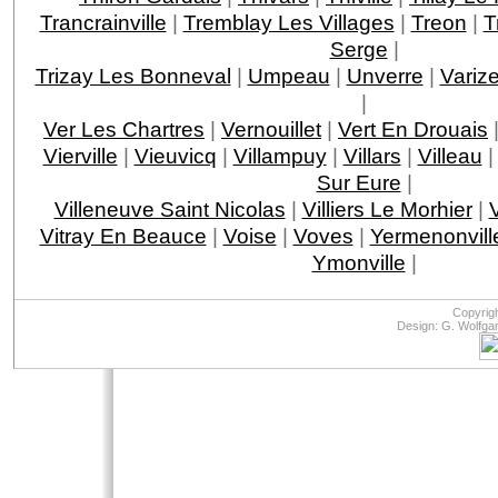
Trancrainville
|
Tremblay Les Villages
|
Treon
|
T
Serge
|
Trizay Les Bonneval
|
Umpeau
|
Unverre
|
Variz
|
Ver Les Chartres
|
Vernouillet
|
Vert En Drouais
Vierville
|
Vieuvicq
|
Villampuy
|
Villars
|
Villeau
Sur Eure
|
Villeneuve Saint Nicolas
|
Villiers Le Morhier
|
V
Vitray En Beauce
|
Voise
|
Voves
|
Yermenonvill
Ymonville
|
Copyrig
Design: G. Wolfga