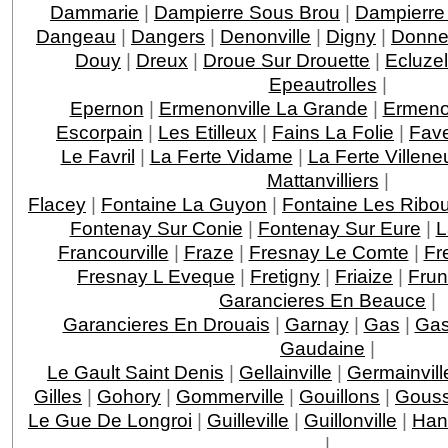
Dammarie
|
Dampierre Sous Brou
|
Dampierre
Dangeau
|
Dangers
|
Denonville
|
Digny
|
Donne
Douy
|
Dreux
|
Droue Sur Drouette
|
Ecluzel
Epeautrolles
|
Epernon
|
Ermenonville La Grande
|
Ermenon
Escorpain
|
Les Etilleux
|
Fains La Folie
|
Fave
Le Favril
|
La Ferte Vidame
|
La Ferte Villeneu
Mattanvilliers
|
Flacey
|
Fontaine La Guyon
|
Fontaine Les Ribou
Fontenay Sur Conie
|
Fontenay Sur Eure
|
L
Francourville
|
Fraze
|
Fresnay Le Comte
|
Fr
Fresnay L Eveque
|
Fretigny
|
Friaize
|
Fru
Garancieres En Beauce
|
Garancieres En Drouais
|
Garnay
|
Gas
|
Gas
Gaudaine
|
Le Gault Saint Denis
|
Gellainville
|
Germainvill
Gilles
|
Gohory
|
Gommerville
|
Gouillons
|
Gouss
Le Gue De Longroi
|
Guilleville
|
Guillonville
|
Han
|