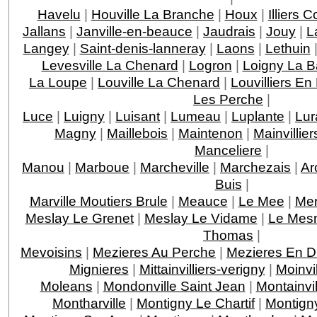
Havelu
|
Houville La Branche
|
Houx
|
Illiers 
Jallans
|
Janville-en-beauce
|
Jaudrais
|
Jouy
|
L
Langey
|
Saint-denis-lanneray
|
Laons
|
Lethuin
Levesville La Chenard
|
Logron
|
Loigny La Ba
La Loupe
|
Louville La Chenard
|
Louvilliers En
Les Perche
|
Luce
|
Luigny
|
Luisant
|
Lumeau
|
Luplante
|
Lur
Magny
|
Maillebois
|
Maintenon
|
Mainvillier
Manceliere
|
Manou
|
Marboue
|
Marcheville
|
Marchezais
|
Ar
Buis
|
Marville Moutiers Brule
|
Meauce
|
Le Mee
|
Mer
Meslay Le Grenet
|
Meslay Le Vidame
|
Le Mesn
Thomas
|
Mevoisins
|
Mezieres Au Perche
|
Mezieres En D
Mignieres
|
Mittainvilliers-verigny
|
Moinvil
Moleans
|
Mondonville Saint Jean
|
Montainvil
Montharville
|
Montigny Le Chartif
|
Montign