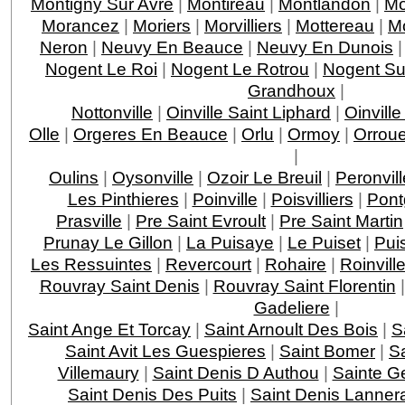
Montigny Sur Avre
|
Montireau
|
Montlandon
|
Mo
Morancez
|
Moriers
|
Morvilliers
|
Mottereau
|
M
Neron
|
Neuvy En Beauce
|
Neuvy En Dunois
Nogent Le Roi
|
Nogent Le Rotrou
|
Nogent Su
Grandhoux
|
Nottonville
|
Oinville Saint Liphard
|
Oinvill
Olle
|
Orgeres En Beauce
|
Orlu
|
Ormoy
|
Orroue
|
Oulins
|
Oysonville
|
Ozoir Le Breuil
|
Peronvill
Les Pinthieres
|
Poinville
|
Poisvilliers
|
Pont
Prasville
|
Pre Saint Evroult
|
Pre Saint Martin
Prunay Le Gillon
|
La Puisaye
|
Le Puiset
|
Pui
Les Ressuintes
|
Revercourt
|
Rohaire
|
Roinvill
Rouvray Saint Denis
|
Rouvray Saint Florentin
Gadeliere
|
Saint Ange Et Torcay
|
Saint Arnoult Des Bois
|
S
Saint Avit Les Guespieres
|
Saint Bomer
|
Sa
Villemaury
|
Saint Denis D Authou
|
Sainte 
Saint Denis Des Puits
|
Saint Denis Lanner