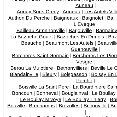
Auneau
|
Aunay Sous Crecy
|
Auneau
|
Les Autels Vill
Authon Du Perche
|
Baigneaux
|
Baignolet
|
Bail
L Eveque
|
Bailleau Armenonville
|
Barjouville
|
Barmainvi
La Bazoche Gouet
|
Bazoches En Dunois
|
Baz
Beauche
|
Beaumont Les Autels
|
Beauvilli
Guehouville
|
Bercheres Saint Germain
|
Bercheres Les Pier
Vesgre
|
Berou La Mulotiere
|
Bethonvilliers
|
Beville Le 
Blandainville
|
Bleury
|
Boisgasson
|
Boissy En 
Perche
|
Boisville La Saint Pere
|
La Bourdiniere Sai
Boncourt
|
Bonneval
|
Bouglainval
|
Le Boullay
Le Boullay Mivoye
|
Le Boullay Thierry
|
Bo
Bouville
|
Brechamps
|
Brezolles
|
Briconville
|
Br
|