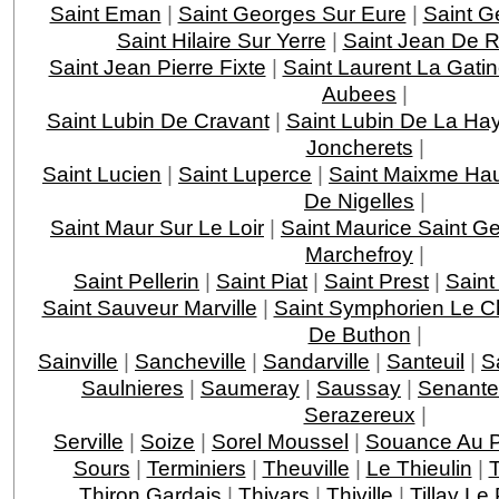
Saint Eman
|
Saint Georges Sur Eure
|
Saint G
Saint Hilaire Sur Yerre
|
Saint Jean De Re
Saint Jean Pierre Fixte
|
Saint Laurent La Gati
Aubees
|
Saint Lubin De Cravant
|
Saint Lubin De La Ha
Joncherets
|
Saint Lucien
|
Saint Luperce
|
Saint Maixme Hau
De Nigelles
|
Saint Maur Sur Le Loir
|
Saint Maurice Saint G
Marchefroy
|
Saint Pellerin
|
Saint Piat
|
Saint Prest
|
Saint
Saint Sauveur Marville
|
Saint Symphorien Le C
De Buthon
|
Sainville
|
Sancheville
|
Sandarville
|
Santeuil
|
Sa
Saulnieres
|
Saumeray
|
Saussay
|
Senante
Serazereux
|
Serville
|
Soize
|
Sorel Moussel
|
Souance Au 
Sours
|
Terminiers
|
Theuville
|
Le Thieulin
|
T
Thiron Gardais
|
Thivars
|
Thiville
|
Tillay L