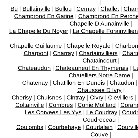
|
Bu
|
Bullainville
|
Bullou
|
Cernay
|
Challet
|
Cha
Champrond En Gatine
|
Champrond En Perche
Chapelle D Aunainville
|
La Chapelle Du Noyer
|
La Chapelle Forainvillier
|
Chapelle Guillaume
|
Chapelle Royale
|
Charbon
Charpont
|
Charray
|
Chartainvilliers
|
Chart
Chataincourt
|
Chateaudun
|
Chateauneuf En Thymerais
|
L
Chatelliers Notre Dame
|
Chatenay
|
Chatillon En Dunois
|
Chaudon
Chaussee D Ivry
|
Cherisy
|
Chuisnes
|
Cintray
|
Civry
|
Clevilliers
|
Coltainville
|
Combres
|
Conie Molitard
|
Coran
Les Corvees Les Yys
|
Le Coudray
|
Coudr
Coudreceau
|
Coulombs
|
Courbehaye
|
Courtalain
|
Courvil
Couve
|