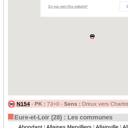
Do you own this website?
N154
-
PK :
73+0 -
Sens :
Dreux vers Chartr
Eure-et-Loir (28) : Les communes
Abondant
|
Allaines Mervilliers
|
Allainville
|
Al