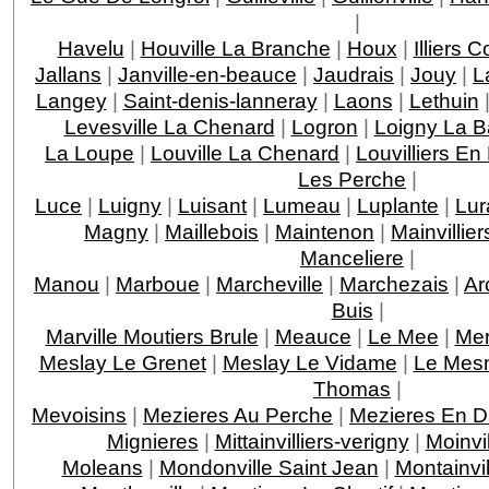
|
Havelu
|
Houville La Branche
|
Houx
|
Illiers 
Jallans
|
Janville-en-beauce
|
Jaudrais
|
Jouy
|
L
Langey
|
Saint-denis-lanneray
|
Laons
|
Lethuin
Levesville La Chenard
|
Logron
|
Loigny La Ba
La Loupe
|
Louville La Chenard
|
Louvilliers En
Les Perche
|
Luce
|
Luigny
|
Luisant
|
Lumeau
|
Luplante
|
Lur
Magny
|
Maillebois
|
Maintenon
|
Mainvillier
Manceliere
|
Manou
|
Marboue
|
Marcheville
|
Marchezais
|
Ar
Buis
|
Marville Moutiers Brule
|
Meauce
|
Le Mee
|
Mer
Meslay Le Grenet
|
Meslay Le Vidame
|
Le Mesn
Thomas
|
Mevoisins
|
Mezieres Au Perche
|
Mezieres En D
Mignieres
|
Mittainvilliers-verigny
|
Moinvil
Moleans
|
Mondonville Saint Jean
|
Montainvil