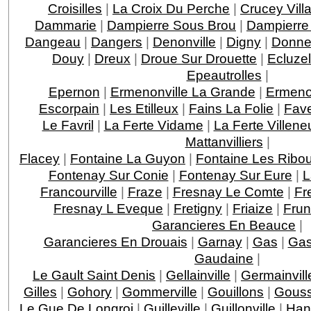
Croisilles
|
La Croix Du Perche
|
Crucey Vill
Dammarie
|
Dampierre Sous Brou
|
Dampierre
Dangeau
|
Dangers
|
Denonville
|
Digny
|
Donne
Douy
|
Dreux
|
Droue Sur Drouette
|
Ecluzel
Epeautrolles
|
Epernon
|
Ermenonville La Grande
|
Ermenon
Escorpain
|
Les Etilleux
|
Fains La Folie
|
Fave
Le Favril
|
La Ferte Vidame
|
La Ferte Villeneu
Mattanvilliers
|
Flacey
|
Fontaine La Guyon
|
Fontaine Les Ribou
Fontenay Sur Conie
|
Fontenay Sur Eure
|
L
Francourville
|
Fraze
|
Fresnay Le Comte
|
Fr
Fresnay L Eveque
|
Fretigny
|
Friaize
|
Fru
Garancieres En Beauce
|
Garancieres En Drouais
|
Garnay
|
Gas
|
Gas
Gaudaine
|
Le Gault Saint Denis
|
Gellainville
|
Germainvill
Gilles
|
Gohory
|
Gommerville
|
Gouillons
|
Gouss
Le Gue De Longroi
|
Guilleville
|
Guillonville
|
Han