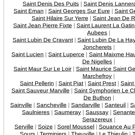
Saint Denis Des Puits
|
Saint Denis Lanner
Saint Eman
|
Saint Georges Sur Eure
|
Saint G
Saint Hilaire Sur Yerre
|
Saint Jean De Re
Saint Jean Pierre Fixte
|
Saint Laurent La Gati
Aubees
|
Saint Lubin De Cravant
|
Saint Lubin De La Ha
Joncherets
|
Saint Lucien
|
Saint Luperce
|
Saint Maixme Hau
De Nigelles
|
Saint Maur Sur Le Loir
|
Saint Maurice Saint G
Marchefroy
|
Saint Pellerin
|
Saint Piat
|
Saint Prest
|
Saint
Saint Sauveur Marville
|
Saint Symphorien Le C
De Buthon
|
Sainville
|
Sancheville
|
Sandarville
|
Santeuil
|
Sa
Saulnieres
|
Saumeray
|
Saussay
|
Senante
Serazereux
|
Serville
|
Soize
|
Sorel Moussel
|
Souance Au 
Sours
|
Terminiers
|
Theuville
|
Le Thieulin
|
T