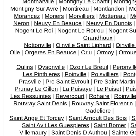
Montharville
|
Montigny Le Chartif
|
Montign
Montigny Sur Avre
|
Montireau
|
Montlandon
|
Mo
Morancez
|
Moriers
|
Morvilliers
|
Mottereau
|
M
Neron
|
Neuvy En Beauce
|
Neuvy En Dunois
Nogent Le Roi
|
Nogent Le Rotrou
|
Nogent Su
Grandhoux
|
Nottonville
|
Oinville Saint Liphard
|
Oinvill
Olle
|
Orgeres En Beauce
|
Orlu
|
Ormoy
|
Orroue
|
Oulins
|
Oysonville
|
Ozoir Le Breuil
|
Peronvill
Les Pinthieres
|
Poinville
|
Poisvilliers
|
Pont
Prasville
|
Pre Saint Evroult
|
Pre Saint Martin
Prunay Le Gillon
|
La Puisaye
|
Le Puiset
|
Pui
Les Ressuintes
|
Revercourt
|
Rohaire
|
Roinvill
Rouvray Saint Denis
|
Rouvray Saint Florentin
Gadeliere
|
Saint Ange Et Torcay
|
Saint Arnoult Des Bois
|
S
Saint Avit Les Guespieres
|
Saint Bomer
|
Sa
Villemaury
|
Saint Denis D Authou
|
Sainte 