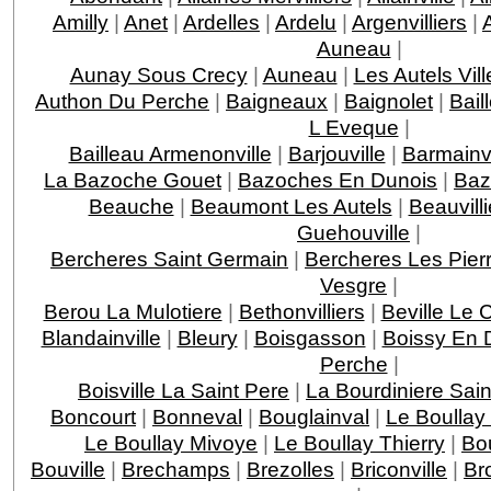
Amilly
|
Anet
|
Ardelles
|
Ardelu
|
Argenvilliers
|
Auneau
|
Aunay Sous Crecy
|
Auneau
|
Les Autels Vill
Authon Du Perche
|
Baigneaux
|
Baignolet
|
Bail
L Eveque
|
Bailleau Armenonville
|
Barjouville
|
Barmainvi
La Bazoche Gouet
|
Bazoches En Dunois
|
Baz
Beauche
|
Beaumont Les Autels
|
Beauvilli
Guehouville
|
Bercheres Saint Germain
|
Bercheres Les Pier
Vesgre
|
Berou La Mulotiere
|
Bethonvilliers
|
Beville Le 
Blandainville
|
Bleury
|
Boisgasson
|
Boissy En 
Perche
|
Boisville La Saint Pere
|
La Bourdiniere Sai
Boncourt
|
Bonneval
|
Bouglainval
|
Le Boullay
Le Boullay Mivoye
|
Le Boullay Thierry
|
Bo
Bouville
|
Brechamps
|
Brezolles
|
Briconville
|
Br