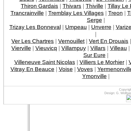
Thiron Gardais
|
Thivars
|
Thiville
|
Tillay L
Trancrainville
|
Tremblay Les Villages
|
Treon
|
T
Serge
|
Trizay Les Bonneval
|
Umpeau
|
Unverre
|
Variz
|
Ver Les Chartres
|
Vernouillet
|
Vert En Drouais
Vierville
|
Vieuvicq
|
Villampuy
|
Villars
|
Villeau
Sur Eure
|
Villeneuve Saint Nicolas
|
Villiers Le Morhier
|
V
Vitray En Beauce
|
Voise
|
Voves
|
Yermenonvill
Ymonville
|
Copyrig
Design: G. Wolfga