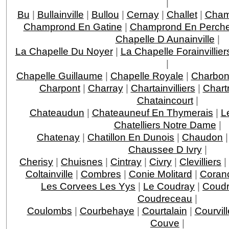
|
Bu
|
Bullainville
|
Bullou
|
Cernay
|
Challet
|
Cha
Champrond En Gatine
|
Champrond En Perche
Chapelle D Aunainville
|
La Chapelle Du Noyer
|
La Chapelle Forainvillier
|
Chapelle Guillaume
|
Chapelle Royale
|
Charbon
Charpont
|
Charray
|
Chartainvilliers
|
Chart
Chataincourt
|
Chateaudun
|
Chateauneuf En Thymerais
|
L
Chatelliers Notre Dame
|
Chatenay
|
Chatillon En Dunois
|
Chaudon
Chaussee D Ivry
|
Cherisy
|
Chuisnes
|
Cintray
|
Civry
|
Clevilliers
|
Coltainville
|
Combres
|
Conie Molitard
|
Coran
Les Corvees Les Yys
|
Le Coudray
|
Coudr
Coudreceau
|
Coulombs
|
Courbehaye
|
Courtalain
|
Courvil
Couve
|