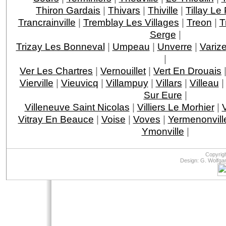
Thiron Gardais
|
Thivars
|
Thiville
|
Tillay L
Trancrainville
|
Tremblay Les Villages
|
Treon
|
T
Serge
|
Trizay Les Bonneval
|
Umpeau
|
Unverre
|
Variz
|
Ver Les Chartres
|
Vernouillet
|
Vert En Drouais
Vierville
|
Vieuvicq
|
Villampuy
|
Villars
|
Villeau
Sur Eure
|
Villeneuve Saint Nicolas
|
Villiers Le Morhier
|
V
Vitray En Beauce
|
Voise
|
Voves
|
Yermenonvill
Ymonville
|
Copyrig
Design: G. Wolfga