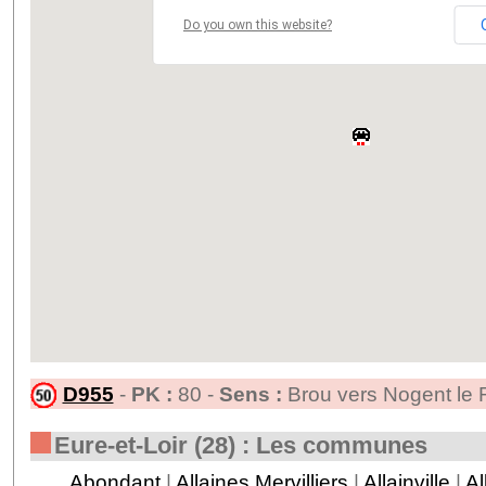
Do you own this website?
D955
-
PK :
80 -
Sens :
Brou vers Nogent le 
Eure-et-Loir (28) : Les communes
Abondant
|
Allaines Mervilliers
|
Allainville
|
Al