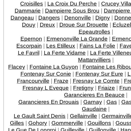
Croisilles
|
La Croix Du Perche
|
Crucey Vill
Dammarie
|
Dampierre Sous Brou
|
Dampierre
Dangeau
|
Dangers
|
Denonville
|
Digny
|
Donne
Douy
|
Dreux
|
Droue Sur Drouette
|
Ecluzel
Epeautrolles
|
Epernon
|
Ermenonville La Grande
|
Ermenon
Escorpain
|
Les Etilleux
|
Fains La Folie
|
Fave
Le Favril
|
La Ferte Vidame
|
La Ferte Villeneu
Mattanvilliers
|
Flacey
|
Fontaine La Guyon
|
Fontaine Les Ribou
Fontenay Sur Conie
|
Fontenay Sur Eure
|
L
Francourville
|
Fraze
|
Fresnay Le Comte
|
Fr
Fresnay L Eveque
|
Fretigny
|
Friaize
|
Fru
Garancieres En Beauce
|
Garancieres En Drouais
|
Garnay
|
Gas
|
Gas
Gaudaine
|
Le Gault Saint Denis
|
Gellainville
|
Germainvill
Gilles
|
Gohory
|
Gommerville
|
Gouillons
|
Gouss
Le Gue De Longroi
|
Guilleville
|
Guillonville
|
Han