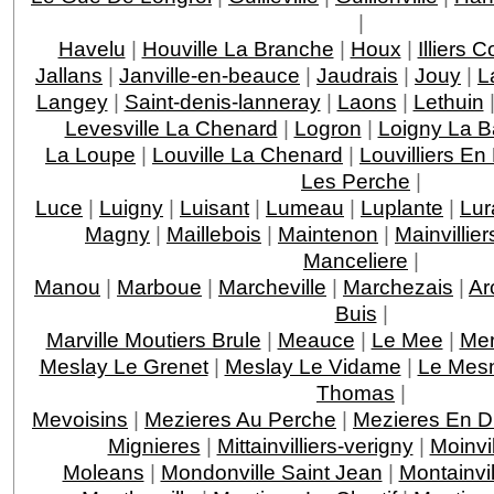
|
Havelu
|
Houville La Branche
|
Houx
|
Illiers 
Jallans
|
Janville-en-beauce
|
Jaudrais
|
Jouy
|
L
Langey
|
Saint-denis-lanneray
|
Laons
|
Lethuin
Levesville La Chenard
|
Logron
|
Loigny La Ba
La Loupe
|
Louville La Chenard
|
Louvilliers En
Les Perche
|
Luce
|
Luigny
|
Luisant
|
Lumeau
|
Luplante
|
Lur
Magny
|
Maillebois
|
Maintenon
|
Mainvillier
Manceliere
|
Manou
|
Marboue
|
Marcheville
|
Marchezais
|
Ar
Buis
|
Marville Moutiers Brule
|
Meauce
|
Le Mee
|
Mer
Meslay Le Grenet
|
Meslay Le Vidame
|
Le Mesn
Thomas
|
Mevoisins
|
Mezieres Au Perche
|
Mezieres En D
Mignieres
|
Mittainvilliers-verigny
|
Moinvil
Moleans
|
Mondonville Saint Jean
|
Montainvil