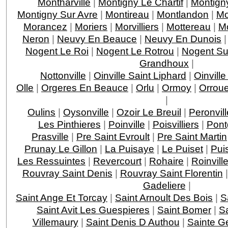
Montharville
|
Montigny Le Chartif
|
Montign
Montigny Sur Avre
|
Montireau
|
Montlandon
|
Mo
Morancez
|
Moriers
|
Morvilliers
|
Mottereau
|
M
Neron
|
Neuvy En Beauce
|
Neuvy En Dunois
Nogent Le Roi
|
Nogent Le Rotrou
|
Nogent Su
Grandhoux
|
Nottonville
|
Oinville Saint Liphard
|
Oinvill
Olle
|
Orgeres En Beauce
|
Orlu
|
Ormoy
|
Orroue
|
Oulins
|
Oysonville
|
Ozoir Le Breuil
|
Peronvill
Les Pinthieres
|
Poinville
|
Poisvilliers
|
Pont
Prasville
|
Pre Saint Evroult
|
Pre Saint Martin
Prunay Le Gillon
|
La Puisaye
|
Le Puiset
|
Pui
Les Ressuintes
|
Revercourt
|
Rohaire
|
Roinvill
Rouvray Saint Denis
|
Rouvray Saint Florentin
Gadeliere
|
Saint Ange Et Torcay
|
Saint Arnoult Des Bois
|
S
Saint Avit Les Guespieres
|
Saint Bomer
|
Sa
Villemaury
|
Saint Denis D Authou
|
Sainte 