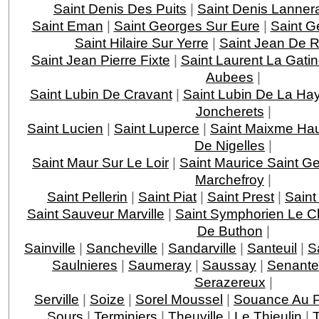
Saint Denis Des Puits
|
Saint Denis Lanner
Saint Eman
|
Saint Georges Sur Eure
|
Saint G
Saint Hilaire Sur Yerre
|
Saint Jean De Re
Saint Jean Pierre Fixte
|
Saint Laurent La Gati
Aubees
|
Saint Lubin De Cravant
|
Saint Lubin De La Ha
Joncherets
|
Saint Lucien
|
Saint Luperce
|
Saint Maixme Hau
De Nigelles
|
Saint Maur Sur Le Loir
|
Saint Maurice Saint G
Marchefroy
|
Saint Pellerin
|
Saint Piat
|
Saint Prest
|
Saint
Saint Sauveur Marville
|
Saint Symphorien Le C
De Buthon
|
Sainville
|
Sancheville
|
Sandarville
|
Santeuil
|
Sa
Saulnieres
|
Saumeray
|
Saussay
|
Senante
Serazereux
|
Serville
|
Soize
|
Sorel Moussel
|
Souance Au 
Sours
|
Terminiers
|
Theuville
|
Le Thieulin
|
T