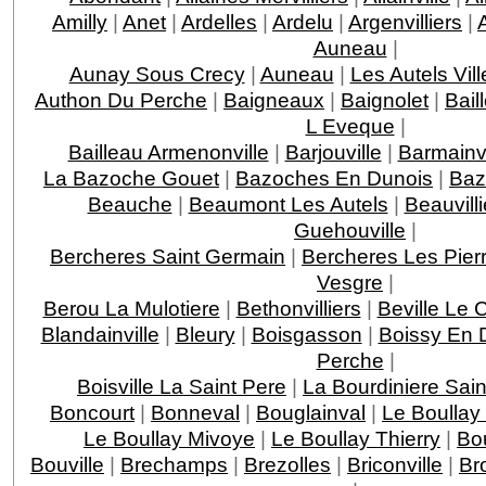
Amilly
|
Anet
|
Ardelles
|
Ardelu
|
Argenvilliers
|
Auneau
|
Aunay Sous Crecy
|
Auneau
|
Les Autels Vill
Authon Du Perche
|
Baigneaux
|
Baignolet
|
Bail
L Eveque
|
Bailleau Armenonville
|
Barjouville
|
Barmainvi
La Bazoche Gouet
|
Bazoches En Dunois
|
Baz
Beauche
|
Beaumont Les Autels
|
Beauvilli
Guehouville
|
Bercheres Saint Germain
|
Bercheres Les Pier
Vesgre
|
Berou La Mulotiere
|
Bethonvilliers
|
Beville Le 
Blandainville
|
Bleury
|
Boisgasson
|
Boissy En 
Perche
|
Boisville La Saint Pere
|
La Bourdiniere Sai
Boncourt
|
Bonneval
|
Bouglainval
|
Le Boullay
Le Boullay Mivoye
|
Le Boullay Thierry
|
Bo
Bouville
|
Brechamps
|
Brezolles
|
Briconville
|
Br