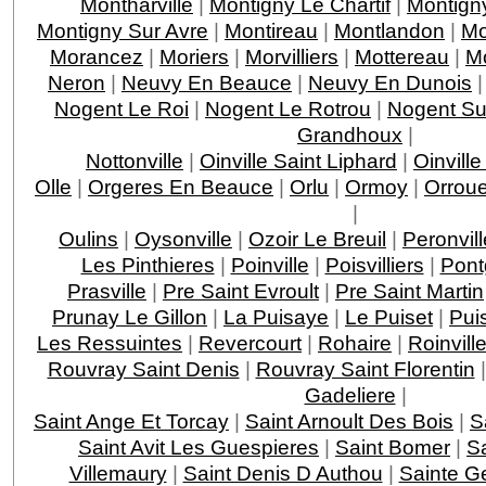
Montharville
|
Montigny Le Chartif
|
Montign
Montigny Sur Avre
|
Montireau
|
Montlandon
|
Mo
Morancez
|
Moriers
|
Morvilliers
|
Mottereau
|
M
Neron
|
Neuvy En Beauce
|
Neuvy En Dunois
Nogent Le Roi
|
Nogent Le Rotrou
|
Nogent Su
Grandhoux
|
Nottonville
|
Oinville Saint Liphard
|
Oinvill
Olle
|
Orgeres En Beauce
|
Orlu
|
Ormoy
|
Orroue
|
Oulins
|
Oysonville
|
Ozoir Le Breuil
|
Peronvill
Les Pinthieres
|
Poinville
|
Poisvilliers
|
Pont
Prasville
|
Pre Saint Evroult
|
Pre Saint Martin
Prunay Le Gillon
|
La Puisaye
|
Le Puiset
|
Pui
Les Ressuintes
|
Revercourt
|
Rohaire
|
Roinvill
Rouvray Saint Denis
|
Rouvray Saint Florentin
Gadeliere
|
Saint Ange Et Torcay
|
Saint Arnoult Des Bois
|
S
Saint Avit Les Guespieres
|
Saint Bomer
|
Sa
Villemaury
|
Saint Denis D Authou
|
Sainte 