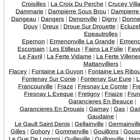
Croisilles
|
La Croix Du Perche
|
Crucey Vill
Dammarie
|
Dampierre Sous Brou
|
Dampierre
Dangeau
|
Dangers
|
Denonville
|
Digny
|
Donne
Douy
|
Dreux
|
Droue Sur Drouette
|
Ecluzel
Epeautrolles
|
Epernon
|
Ermenonville La Grande
|
Ermenon
Escorpain
|
Les Etilleux
|
Fains La Folie
|
Fave
Le Favril
|
La Ferte Vidame
|
La Ferte Villeneu
Mattanvilliers
|
Flacey
|
Fontaine La Guyon
|
Fontaine Les Ribou
Fontenay Sur Conie
|
Fontenay Sur Eure
|
L
Francourville
|
Fraze
|
Fresnay Le Comte
|
Fr
Fresnay L Eveque
|
Fretigny
|
Friaize
|
Fru
Garancieres En Beauce
|
Garancieres En Drouais
|
Garnay
|
Gas
|
Gas
Gaudaine
|
Le Gault Saint Denis
|
Gellainville
|
Germainvill
Gilles
|
Gohory
|
Gommerville
|
Gouillons
|
Gouss
Le Gue De Longroi
|
Guilleville
|
Guillonville
|
Han