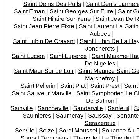
Saint Denis Des Puits
|
Saint Denis Lanner
Saint Eman
|
Saint Georges Sur Eure
|
Saint G
Saint Hilaire Sur Yerre
|
Saint Jean De Re
Saint Jean Pierre Fixte
|
Saint Laurent La Gati
Aubees
|
Saint Lubin De Cravant
|
Saint Lubin De La Ha
Joncherets
|
Saint Lucien
|
Saint Luperce
|
Saint Maixme Hau
De Nigelles
|
Saint Maur Sur Le Loir
|
Saint Maurice Saint G
Marchefroy
|
Saint Pellerin
|
Saint Piat
|
Saint Prest
|
Saint
Saint Sauveur Marville
|
Saint Symphorien Le C
De Buthon
|
Sainville
|
Sancheville
|
Sandarville
|
Santeuil
|
Sa
Saulnieres
|
Saumeray
|
Saussay
|
Senante
Serazereux
|
Serville
|
Soize
|
Sorel Moussel
|
Souance Au 
Sours
|
Terminiers
|
Theuville
|
Le Thieulin
|
T