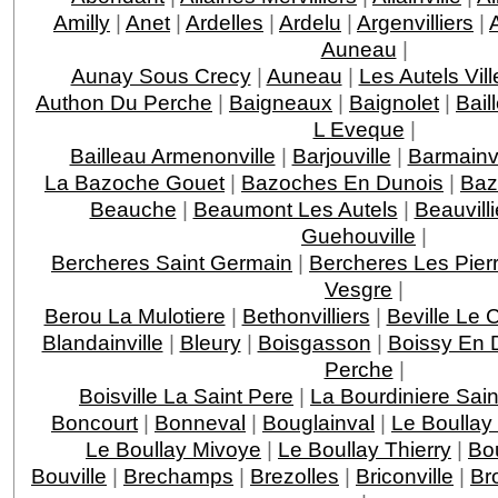
Amilly
|
Anet
|
Ardelles
|
Ardelu
|
Argenvilliers
|
Auneau
|
Aunay Sous Crecy
|
Auneau
|
Les Autels Vill
Authon Du Perche
|
Baigneaux
|
Baignolet
|
Bail
L Eveque
|
Bailleau Armenonville
|
Barjouville
|
Barmainvi
La Bazoche Gouet
|
Bazoches En Dunois
|
Baz
Beauche
|
Beaumont Les Autels
|
Beauvilli
Guehouville
|
Bercheres Saint Germain
|
Bercheres Les Pier
Vesgre
|
Berou La Mulotiere
|
Bethonvilliers
|
Beville Le 
Blandainville
|
Bleury
|
Boisgasson
|
Boissy En 
Perche
|
Boisville La Saint Pere
|
La Bourdiniere Sai
Boncourt
|
Bonneval
|
Bouglainval
|
Le Boullay
Le Boullay Mivoye
|
Le Boullay Thierry
|
Bo
Bouville
|
Brechamps
|
Brezolles
|
Briconville
|
Br