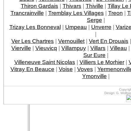
Thiron Gardais
|
Thivars
|
Thiville
|
Tillay L
Trancrainville
|
Tremblay Les Villages
|
Treon
|
T
Serge
|
Trizay Les Bonneval
|
Umpeau
|
Unverre
|
Variz
|
Ver Les Chartres
|
Vernouillet
|
Vert En Drouais
Vierville
|
Vieuvicq
|
Villampuy
|
Villars
|
Villeau
Sur Eure
|
Villeneuve Saint Nicolas
|
Villiers Le Morhier
|
V
Vitray En Beauce
|
Voise
|
Voves
|
Yermenonvill
Ymonville
|
Copyrig
Design: G. Wolfga