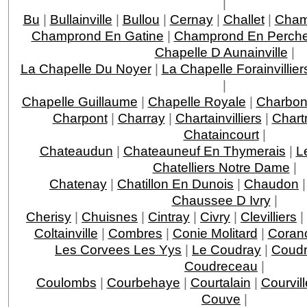
|
Bu
|
Bullainville
|
Bullou
|
Cernay
|
Challet
|
Cha
Champrond En Gatine
|
Champrond En Perche
Chapelle D Aunainville
|
La Chapelle Du Noyer
|
La Chapelle Forainvillier
|
Chapelle Guillaume
|
Chapelle Royale
|
Charbon
Charpont
|
Charray
|
Chartainvilliers
|
Chart
Chataincourt
|
Chateaudun
|
Chateauneuf En Thymerais
|
L
Chatelliers Notre Dame
|
Chatenay
|
Chatillon En Dunois
|
Chaudon
Chaussee D Ivry
|
Cherisy
|
Chuisnes
|
Cintray
|
Civry
|
Clevilliers
|
Coltainville
|
Combres
|
Conie Molitard
|
Coran
Les Corvees Les Yys
|
Le Coudray
|
Coudr
Coudreceau
|
Coulombs
|
Courbehaye
|
Courtalain
|
Courvil
Couve
|