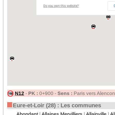
Do you own this website?
N12
-
PK :
0+900 -
Sens :
Paris vers Alencon
Eure-et-Loir (28) : Les communes
Abondant
|
Allaines Mervilliers
|
Allainville
|
Al