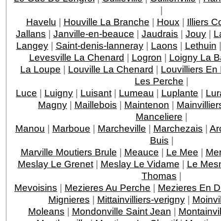
|
Havelu
|
Houville La Branche
|
Houx
|
Illiers 
Jallans
|
Janville-en-beauce
|
Jaudrais
|
Jouy
|
L
Langey
|
Saint-denis-lanneray
|
Laons
|
Lethuin
Levesville La Chenard
|
Logron
|
Loigny La Ba
La Loupe
|
Louville La Chenard
|
Louvilliers En
Les Perche
|
Luce
|
Luigny
|
Luisant
|
Lumeau
|
Luplante
|
Lur
Magny
|
Maillebois
|
Maintenon
|
Mainvillier
Manceliere
|
Manou
|
Marboue
|
Marcheville
|
Marchezais
|
Ar
Buis
|
Marville Moutiers Brule
|
Meauce
|
Le Mee
|
Mer
Meslay Le Grenet
|
Meslay Le Vidame
|
Le Mesn
Thomas
|
Mevoisins
|
Mezieres Au Perche
|
Mezieres En D
Mignieres
|
Mittainvilliers-verigny
|
Moinvil
Moleans
|
Mondonville Saint Jean
|
Montainvil