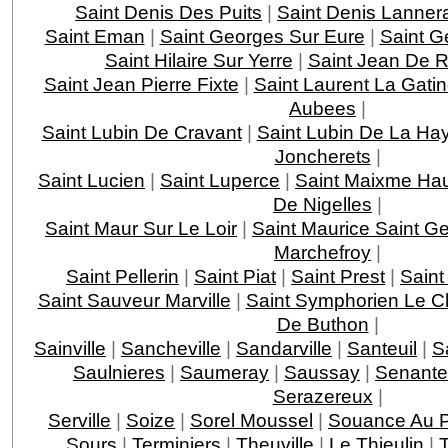
Saint Denis Des Puits
|
Saint Denis Lanner
Saint Eman
|
Saint Georges Sur Eure
|
Saint G
Saint Hilaire Sur Yerre
|
Saint Jean De Re
Saint Jean Pierre Fixte
|
Saint Laurent La Gati
Aubees
|
Saint Lubin De Cravant
|
Saint Lubin De La Ha
Joncherets
|
Saint Lucien
|
Saint Luperce
|
Saint Maixme Hau
De Nigelles
|
Saint Maur Sur Le Loir
|
Saint Maurice Saint G
Marchefroy
|
Saint Pellerin
|
Saint Piat
|
Saint Prest
|
Saint
Saint Sauveur Marville
|
Saint Symphorien Le C
De Buthon
|
Sainville
|
Sancheville
|
Sandarville
|
Santeuil
|
Sa
Saulnieres
|
Saumeray
|
Saussay
|
Senante
Serazereux
|
Serville
|
Soize
|
Sorel Moussel
|
Souance Au 
Sours
|
Terminiers
|
Theuville
|
Le Thieulin
|
T