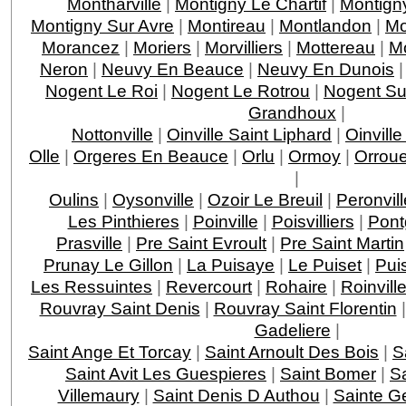
Montharville
|
Montigny Le Chartif
|
Montign
Montigny Sur Avre
|
Montireau
|
Montlandon
|
Mo
Morancez
|
Moriers
|
Morvilliers
|
Mottereau
|
M
Neron
|
Neuvy En Beauce
|
Neuvy En Dunois
Nogent Le Roi
|
Nogent Le Rotrou
|
Nogent Su
Grandhoux
|
Nottonville
|
Oinville Saint Liphard
|
Oinvill
Olle
|
Orgeres En Beauce
|
Orlu
|
Ormoy
|
Orroue
|
Oulins
|
Oysonville
|
Ozoir Le Breuil
|
Peronvill
Les Pinthieres
|
Poinville
|
Poisvilliers
|
Pont
Prasville
|
Pre Saint Evroult
|
Pre Saint Martin
Prunay Le Gillon
|
La Puisaye
|
Le Puiset
|
Pui
Les Ressuintes
|
Revercourt
|
Rohaire
|
Roinvill
Rouvray Saint Denis
|
Rouvray Saint Florentin
Gadeliere
|
Saint Ange Et Torcay
|
Saint Arnoult Des Bois
|
S
Saint Avit Les Guespieres
|
Saint Bomer
|
Sa
Villemaury
|
Saint Denis D Authou
|
Sainte 