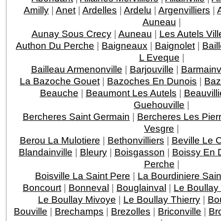
Amilly
|
Anet
|
Ardelles
|
Ardelu
|
Argenvilliers
|
Auneau
|
Aunay Sous Crecy
|
Auneau
|
Les Autels Vill
Authon Du Perche
|
Baigneaux
|
Baignolet
|
Bail
L Eveque
|
Bailleau Armenonville
|
Barjouville
|
Barmainvi
La Bazoche Gouet
|
Bazoches En Dunois
|
Baz
Beauche
|
Beaumont Les Autels
|
Beauvilli
Guehouville
|
Bercheres Saint Germain
|
Bercheres Les Pier
Vesgre
|
Berou La Mulotiere
|
Bethonvilliers
|
Beville Le 
Blandainville
|
Bleury
|
Boisgasson
|
Boissy En 
Perche
|
Boisville La Saint Pere
|
La Bourdiniere Sai
Boncourt
|
Bonneval
|
Bouglainval
|
Le Boullay
Le Boullay Mivoye
|
Le Boullay Thierry
|
Bo
Bouville
|
Brechamps
|
Brezolles
|
Briconville
|
Br