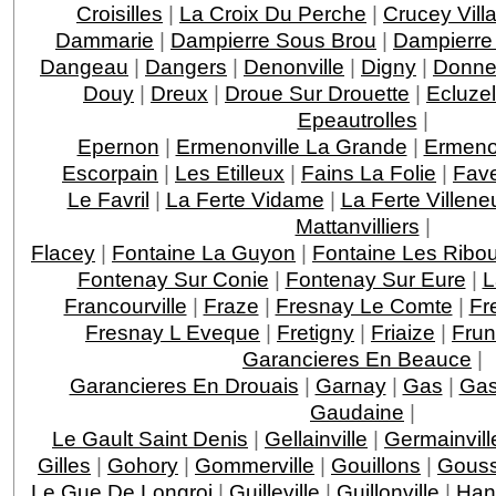
Croisilles
|
La Croix Du Perche
|
Crucey Vill
Dammarie
|
Dampierre Sous Brou
|
Dampierre
Dangeau
|
Dangers
|
Denonville
|
Digny
|
Donne
Douy
|
Dreux
|
Droue Sur Drouette
|
Ecluzel
Epeautrolles
|
Epernon
|
Ermenonville La Grande
|
Ermenon
Escorpain
|
Les Etilleux
|
Fains La Folie
|
Fave
Le Favril
|
La Ferte Vidame
|
La Ferte Villeneu
Mattanvilliers
|
Flacey
|
Fontaine La Guyon
|
Fontaine Les Ribou
Fontenay Sur Conie
|
Fontenay Sur Eure
|
L
Francourville
|
Fraze
|
Fresnay Le Comte
|
Fr
Fresnay L Eveque
|
Fretigny
|
Friaize
|
Fru
Garancieres En Beauce
|
Garancieres En Drouais
|
Garnay
|
Gas
|
Gas
Gaudaine
|
Le Gault Saint Denis
|
Gellainville
|
Germainvill
Gilles
|
Gohory
|
Gommerville
|
Gouillons
|
Gouss
Le Gue De Longroi
|
Guilleville
|
Guillonville
|
Han