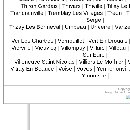
Thiron Gardais
|
Thivars
|
Thiville
|
Tillay L
Trancrainville
|
Tremblay Les Villages
|
Treon
|
T
Serge
|
Trizay Les Bonneval
|
Umpeau
|
Unverre
|
Variz
|
Ver Les Chartres
|
Vernouillet
|
Vert En Drouais
Vierville
|
Vieuvicq
|
Villampuy
|
Villars
|
Villeau
Sur Eure
|
Villeneuve Saint Nicolas
|
Villiers Le Morhier
|
V
Vitray En Beauce
|
Voise
|
Voves
|
Yermenonvill
Ymonville
|
Copyrig
Design: G. Wolfga