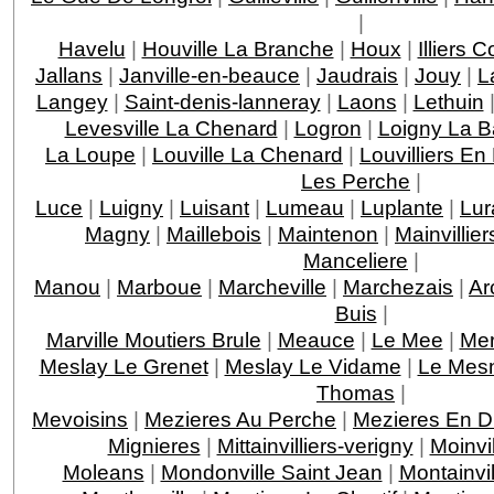
|
Havelu
|
Houville La Branche
|
Houx
|
Illiers 
Jallans
|
Janville-en-beauce
|
Jaudrais
|
Jouy
|
L
Langey
|
Saint-denis-lanneray
|
Laons
|
Lethuin
Levesville La Chenard
|
Logron
|
Loigny La Ba
La Loupe
|
Louville La Chenard
|
Louvilliers En
Les Perche
|
Luce
|
Luigny
|
Luisant
|
Lumeau
|
Luplante
|
Lur
Magny
|
Maillebois
|
Maintenon
|
Mainvillier
Manceliere
|
Manou
|
Marboue
|
Marcheville
|
Marchezais
|
Ar
Buis
|
Marville Moutiers Brule
|
Meauce
|
Le Mee
|
Mer
Meslay Le Grenet
|
Meslay Le Vidame
|
Le Mesn
Thomas
|
Mevoisins
|
Mezieres Au Perche
|
Mezieres En D
Mignieres
|
Mittainvilliers-verigny
|
Moinvil
Moleans
|
Mondonville Saint Jean
|
Montainvil