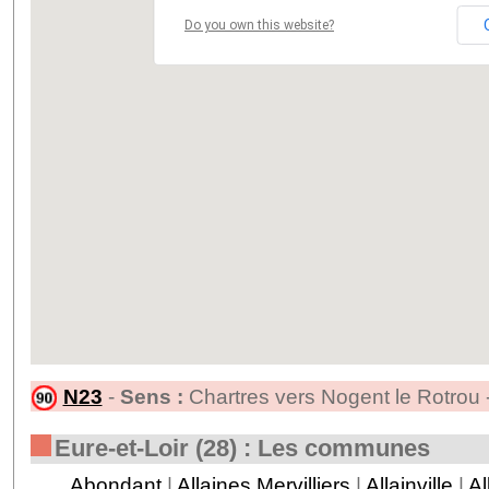
Do you own this website?
N23
-
Sens :
Chartres vers Nogent le Rotrou 
Eure-et-Loir (28) : Les communes
Abondant
|
Allaines Mervilliers
|
Allainville
|
Al