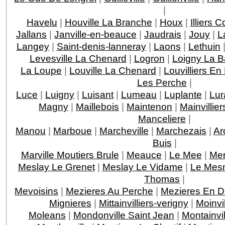
|
Havelu
|
Houville La Branche
|
Houx
|
Illiers 
Jallans
|
Janville-en-beauce
|
Jaudrais
|
Jouy
|
L
Langey
|
Saint-denis-lanneray
|
Laons
|
Lethuin
Levesville La Chenard
|
Logron
|
Loigny La Ba
La Loupe
|
Louville La Chenard
|
Louvilliers En
Les Perche
|
Luce
|
Luigny
|
Luisant
|
Lumeau
|
Luplante
|
Lur
Magny
|
Maillebois
|
Maintenon
|
Mainvillier
Manceliere
|
Manou
|
Marboue
|
Marcheville
|
Marchezais
|
Ar
Buis
|
Marville Moutiers Brule
|
Meauce
|
Le Mee
|
Mer
Meslay Le Grenet
|
Meslay Le Vidame
|
Le Mesn
Thomas
|
Mevoisins
|
Mezieres Au Perche
|
Mezieres En D
Mignieres
|
Mittainvilliers-verigny
|
Moinvil
Moleans
|
Mondonville Saint Jean
|
Montainvil