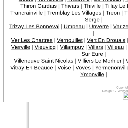
Thiron Gardais
|
Thivars
|
Thiville
|
Tillay L
Trancrainville
|
Tremblay Les Villages
|
Treon
|
T
Serge
|
Trizay Les Bonneval
|
Umpeau
|
Unverre
|
Variz
|
Ver Les Chartres
|
Vernouillet
|
Vert En Drouais
Vierville
|
Vieuvicq
|
Villampuy
|
Villars
|
Villeau
Sur Eure
|
Villeneuve Saint Nicolas
|
Villiers Le Morhier
|
V
Vitray En Beauce
|
Voise
|
Voves
|
Yermenonvill
Ymonville
|
Copyrig
Design: G. Wolfga