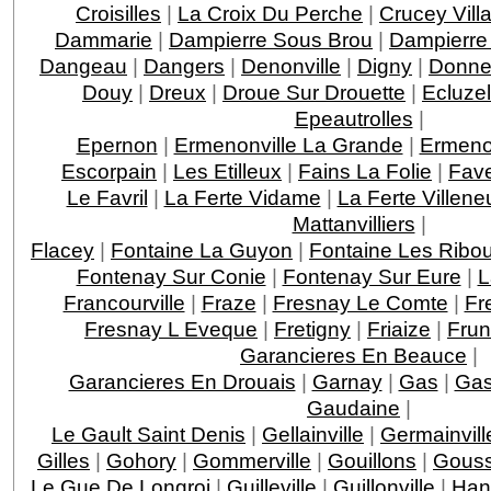
Croisilles
|
La Croix Du Perche
|
Crucey Vill
Dammarie
|
Dampierre Sous Brou
|
Dampierre
Dangeau
|
Dangers
|
Denonville
|
Digny
|
Donne
Douy
|
Dreux
|
Droue Sur Drouette
|
Ecluzel
Epeautrolles
|
Epernon
|
Ermenonville La Grande
|
Ermenon
Escorpain
|
Les Etilleux
|
Fains La Folie
|
Fave
Le Favril
|
La Ferte Vidame
|
La Ferte Villeneu
Mattanvilliers
|
Flacey
|
Fontaine La Guyon
|
Fontaine Les Ribou
Fontenay Sur Conie
|
Fontenay Sur Eure
|
L
Francourville
|
Fraze
|
Fresnay Le Comte
|
Fr
Fresnay L Eveque
|
Fretigny
|
Friaize
|
Fru
Garancieres En Beauce
|
Garancieres En Drouais
|
Garnay
|
Gas
|
Gas
Gaudaine
|
Le Gault Saint Denis
|
Gellainville
|
Germainvill
Gilles
|
Gohory
|
Gommerville
|
Gouillons
|
Gouss
Le Gue De Longroi
|
Guilleville
|
Guillonville
|
Han