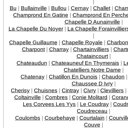
|
Bu
|
Bullainville
|
Bullou
|
Cernay
|
Challet
|
Cha
Champrond En Gatine
|
Champrond En Perche
Chapelle D Aunainville
|
La Chapelle Du Noyer
|
La Chapelle Forainvillier
|
Chapelle Guillaume
|
Chapelle Royale
|
Charbon
Charpont
|
Charray
|
Chartainvilliers
|
Chart
Chataincourt
|
Chateaudun
|
Chateauneuf En Thymerais
|
L
Chatelliers Notre Dame
|
Chatenay
|
Chatillon En Dunois
|
Chaudon
Chaussee D Ivry
|
Cherisy
|
Chuisnes
|
Cintray
|
Civry
|
Clevilliers
|
Coltainville
|
Combres
|
Conie Molitard
|
Coran
Les Corvees Les Yys
|
Le Coudray
|
Coudr
Coudreceau
|
Coulombs
|
Courbehaye
|
Courtalain
|
Courvil
Couve
|