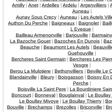
Amilly
|
Anet
|
Ardelles
|
Ardelu
|
Argenvilliers
|
Auneau
|
Aunay Sous Crecy
|
Auneau
|
Les Autels Vill
Authon Du Perche
|
Baigneaux
|
Baignolet
|
Bail
L Eveque
|
Bailleau Armenonville
|
Barjouville
|
Barmainvi
La Bazoche Gouet
|
Bazoches En Dunois
|
Baz
Beauche
|
Beaumont Les Autels
|
Beauvilli
Guehouville
|
Bercheres Saint Germain
|
Bercheres Les Pier
Vesgre
|
Berou La Mulotiere
|
Bethonvilliers
|
Beville Le 
Blandainville
|
Bleury
|
Boisgasson
|
Boissy En 
Perche
|
Boisville La Saint Pere
|
La Bourdiniere Sai
Boncourt
|
Bonneval
|
Bouglainval
|
Le Boullay
Le Boullay Mivoye
|
Le Boullay Thierry
|
Bo
Bouville
|
Brechamps
|
Brezolles
|
Briconville
|
Br