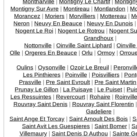
Montharville
|
Montigny Le Chartif
|
Montign
Montigny Sur Avre
|
Montireau
|
Montlandon
|
Mo
Morancez
|
Moriers
|
Morvilliers
|
Mottereau
|
M
Neron
|
Neuvy En Beauce
|
Neuvy En Dunois
Nogent Le Roi
|
Nogent Le Rotrou
|
Nogent Su
Grandhoux
|
Nottonville
|
Oinville Saint Liphard
|
Oinvill
Olle
|
Orgeres En Beauce
|
Orlu
|
Ormoy
|
Orroue
|
Oulins
|
Oysonville
|
Ozoir Le Breuil
|
Peronvill
Les Pinthieres
|
Poinville
|
Poisvilliers
|
Pont
Prasville
|
Pre Saint Evroult
|
Pre Saint Martin
Prunay Le Gillon
|
La Puisaye
|
Le Puiset
|
Pui
Les Ressuintes
|
Revercourt
|
Rohaire
|
Roinvill
Rouvray Saint Denis
|
Rouvray Saint Florentin
Gadeliere
|
Saint Ange Et Torcay
|
Saint Arnoult Des Bois
|
S
Saint Avit Les Guespieres
|
Saint Bomer
|
Sa
Villemaury
|
Saint Denis D Authou
|
Sainte 