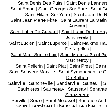
Saint Denis Des Puits
|
Saint Denis Lanner
Saint Eman
|
Saint Georges Sur Eure
|
Saint G
Saint Hilaire Sur Yerre
|
Saint Jean De Re
Saint Jean Pierre Fixte
|
Saint Laurent La Gati
Aubees
|
Saint Lubin De Cravant
|
Saint Lubin De La Ha
Joncherets
|
Saint Lucien
|
Saint Luperce
|
Saint Maixme Hau
De Nigelles
|
Saint Maur Sur Le Loir
|
Saint Maurice Saint G
Marchefroy
|
Saint Pellerin
|
Saint Piat
|
Saint Prest
|
Saint
Saint Sauveur Marville
|
Saint Symphorien Le C
De Buthon
|
Sainville
|
Sancheville
|
Sandarville
|
Santeuil
|
Sa
Saulnieres
|
Saumeray
|
Saussay
|
Senante
Serazereux
|
Serville
|
Soize
|
Sorel Moussel
|
Souance Au 
Sours
|
Terminiers
|
Theuville
|
Le Thieulin
|
T