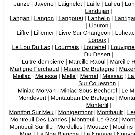
Janze
|
Javene
|
Laignelet
|
Laille
|
Lalleu
|
Lan
Landujan
|
Langan
|
Langon
|
Langouet
|
Lanhelin
|
Lanriga
|
Lieuron
|
Liffre
|
Lillemer
|
Livre Sur Changeon
|
Loheac
Loroux
|
Le Lou Du Lac
|
Lourmais
|
Loutehel
|
Louvigne
Du Desert
|
Luitre-dompierre
|
Marcille Raoul
|
Marcille 
Martigne Ferchaud
|
Maure De Bretagne
|
Maxen
Meillac
|
Melesse
|
Melle
|
Mernel
|
Messac
|
La
Sur Couesnon
|
Miniac Morvan
|
Miniac Sous Becherel
|
Le M
Mondevert
|
Montauban De Bretagne
|
Monta
Monterfil
|
Montfort Sur Meu
|
Montgermont
|
Monthault
|
Le
Montreuil Des Landes
|
Montreuil Le Gast
|
Mont
Montreuil Sur Ille
|
Mordelles
|
Mouaze
|
Moulins
Muel
|
La Noe Blanche
|
La Nouaye
|
Nouvoi