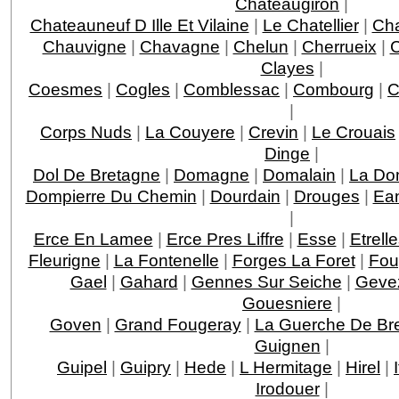
Chateaugiron
|
Chateauneuf D Ille Et Vilaine
|
Le Chatellier
|
Cha
Chauvigne
|
Chavagne
|
Chelun
|
Cherrueix
|
C
Clayes
|
Coesmes
|
Cogles
|
Comblessac
|
Combourg
|
C
|
Corps Nuds
|
La Couyere
|
Crevin
|
Le Crouais
Dinge
|
Dol De Bretagne
|
Domagne
|
Domalain
|
La Do
Dompierre Du Chemin
|
Dourdain
|
Drouges
|
Ea
|
Erce En Lamee
|
Erce Pres Liffre
|
Esse
|
Etrell
Fleurigne
|
La Fontenelle
|
Forges La Foret
|
Fou
Gael
|
Gahard
|
Gennes Sur Seiche
|
Geve
Gouesniere
|
Goven
|
Grand Fougeray
|
La Guerche De Br
Guignen
|
Guipel
|
Guipry
|
Hede
|
L Hermitage
|
Hirel
|
Irodouer
|