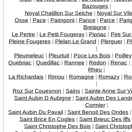
Bazouges
|
Noyal Chatillon Sur Seiche
|
Noyal Sur Vil
Osse
|
Pace
|
Paimpont
|
Pance
|
Parce
|
Pari
Bretagne
|
Le Pertre
|
Le Petit Fougeray
|
Pipriac
|
Pire Sur
Pleine Fougeres
|
Plelan Le Grand
|
Plerguer
|
P
|
Pleumeleuc
|
Pleurtuit
|
Poce Les Bois
|
Poilley
Quebriac
|
Quedillac
|
Rannee
|
Redon
|
Renac
|
Rheu
|
La Richardais
|
Rimou
|
Romagne
|
Romazy
|
Ro
|
Roz Sur Couesnon
|
Sains
|
Sainte Anne Sur Vi
Saint Aubin D Aubigne
|
Saint Aubin Des Land
Cormier
|
Saint Aubin Du Pavail
|
Saint Benoit Des Ondes
Saint Brice En Cogles
|
Saint Brieuc Des Iffs
Saint Christophe Des Bois
|
Saint Christop