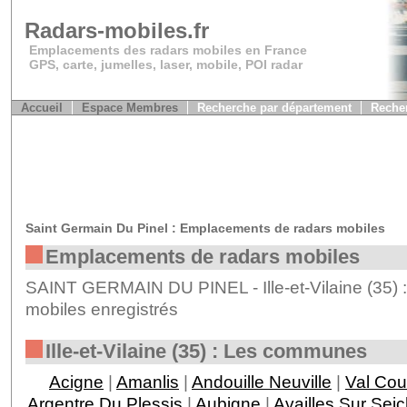
Radars-mobiles.fr
Emplacements des radars mobiles en France
GPS, carte, jumelles, laser, mobile, POI radar
Accueil
Espace Membres
Recherche par département
Recher
Saint Germain Du Pinel : Emplacements de radars mobiles
Emplacements de radars mobiles
SAINT GERMAIN DU PINEL - Ille-et-Vilaine (35) 
mobiles enregistrés
Ille-et-Vilaine (35) : Les communes
Acigne
|
Amanlis
|
Andouille Neuville
|
Val Co
Argentre Du Plessis
|
Aubigne
|
Availles Sur Sei