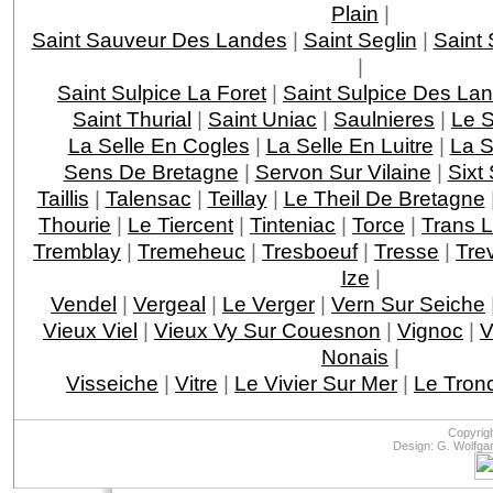
Plain
|
Saint Sauveur Des Landes
|
Saint Seglin
|
Saint
|
Saint Sulpice La Foret
|
Saint Sulpice Des La
Saint Thurial
|
Saint Uniac
|
Saulnieres
|
Le S
La Selle En Cogles
|
La Selle En Luitre
|
La S
Sens De Bretagne
|
Servon Sur Vilaine
|
Sixt 
Taillis
|
Talensac
|
Teillay
|
Le Theil De Bretagne
Thourie
|
Le Tiercent
|
Tinteniac
|
Torce
|
Trans L
Tremblay
|
Tremeheuc
|
Tresboeuf
|
Tresse
|
Tre
Ize
|
Vendel
|
Vergeal
|
Le Verger
|
Vern Sur Seiche
Vieux Viel
|
Vieux Vy Sur Couesnon
|
Vignoc
|
V
Nonais
|
Visseiche
|
Vitre
|
Le Vivier Sur Mer
|
Le Tron
Copyrig
Design: G. Wolfga