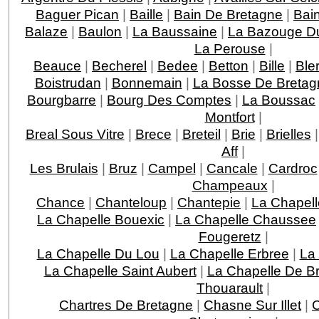
Baguer Pican
|
Baille
|
Bain De Bretagne
|
Bai
Balaze
|
Baulon
|
La Baussaine
|
La Bazouge D
La Perouse
|
Beauce
|
Becherel
|
Bedee
|
Betton
|
Bille
|
Ble
Boistrudan
|
Bonnemain
|
La Bosse De Bretag
Bourgbarre
|
Bourg Des Comptes
|
La Boussac
Montfort
|
Breal Sous Vitre
|
Brece
|
Breteil
|
Brie
|
Brielles
Aff
|
Les Brulais
|
Bruz
|
Campel
|
Cancale
|
Cardroc
Champeaux
|
Chance
|
Chanteloup
|
Chantepie
|
La Chapell
La Chapelle Bouexic
|
La Chapelle Chaussee
Fougeretz
|
La Chapelle Du Lou
|
La Chapelle Erbree
|
La
La Chapelle Saint Aubert
|
La Chapelle De Br
Thouarault
|
Chartres De Bretagne
|
Chasne Sur Illet
|