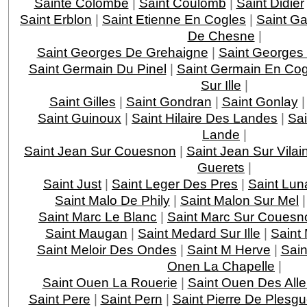
Sainte Colombe
|
Saint Coulomb
|
Saint Didier
Saint Erblon
|
Saint Etienne En Cogles
|
Saint G
De Chesne
|
Saint Georges De Grehaigne
|
Saint Georges
Saint Germain Du Pinel
|
Saint Germain En Cog
Sur Ille
|
Saint Gilles
|
Saint Gondran
|
Saint Gonlay
Saint Guinoux
|
Saint Hilaire Des Landes
|
Sa
Lande
|
Saint Jean Sur Couesnon
|
Saint Jean Sur Vilai
Guerets
|
Saint Just
|
Saint Leger Des Pres
|
Saint Lun
Saint Malo De Phily
|
Saint Malon Sur Mel
Saint Marc Le Blanc
|
Saint Marc Sur Couesn
Saint Maugan
|
Saint Medard Sur Ille
|
Saint
Saint Meloir Des Ondes
|
Saint M Herve
|
Sain
Onen La Chapelle
|
Saint Ouen La Rouerie
|
Saint Ouen Des All
Saint Pere
|
Saint Pern
|
Saint Pierre De Plesg