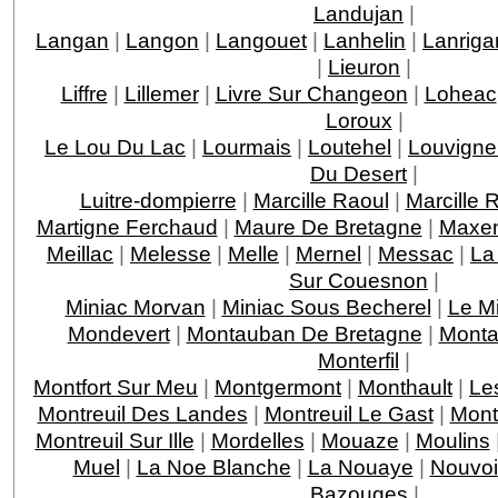
Landujan
|
Langan
|
Langon
|
Langouet
|
Lanhelin
|
Lanriga
|
Lieuron
|
Liffre
|
Lillemer
|
Livre Sur Changeon
|
Loheac
Loroux
|
Le Lou Du Lac
|
Lourmais
|
Loutehel
|
Louvigne
Du Desert
|
Luitre-dompierre
|
Marcille Raoul
|
Marcille 
Martigne Ferchaud
|
Maure De Bretagne
|
Maxen
Meillac
|
Melesse
|
Melle
|
Mernel
|
Messac
|
La
Sur Couesnon
|
Miniac Morvan
|
Miniac Sous Becherel
|
Le M
Mondevert
|
Montauban De Bretagne
|
Monta
Monterfil
|
Montfort Sur Meu
|
Montgermont
|
Monthault
|
Le
Montreuil Des Landes
|
Montreuil Le Gast
|
Mont
Montreuil Sur Ille
|
Mordelles
|
Mouaze
|
Moulins
Muel
|
La Noe Blanche
|
La Nouaye
|
Nouvoi
Bazouges
|