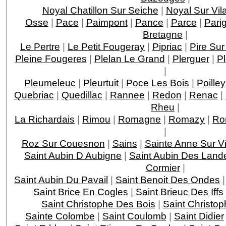
Noyal Chatillon Sur Seiche
|
Noyal Sur Vil
Osse
|
Pace
|
Paimpont
|
Pance
|
Parce
|
Pari
Bretagne
|
Le Pertre
|
Le Petit Fougeray
|
Pipriac
|
Pire Sur
Pleine Fougeres
|
Plelan Le Grand
|
Plerguer
|
P
|
Pleumeleuc
|
Pleurtuit
|
Poce Les Bois
|
Poilley
Quebriac
|
Quedillac
|
Rannee
|
Redon
|
Renac
|
Rheu
|
La Richardais
|
Rimou
|
Romagne
|
Romazy
|
Ro
|
Roz Sur Couesnon
|
Sains
|
Sainte Anne Sur Vi
Saint Aubin D Aubigne
|
Saint Aubin Des Land
Cormier
|
Saint Aubin Du Pavail
|
Saint Benoit Des Ondes
Saint Brice En Cogles
|
Saint Brieuc Des Iffs
Saint Christophe Des Bois
|
Saint Christop
Sainte Colombe
|
Saint Coulomb
|
Saint Didier