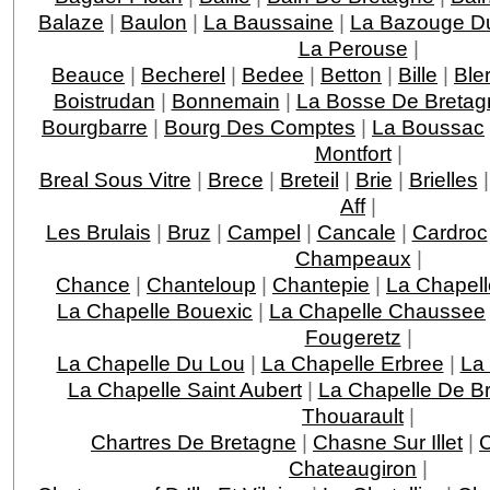
Balaze
|
Baulon
|
La Baussaine
|
La Bazouge D
La Perouse
|
Beauce
|
Becherel
|
Bedee
|
Betton
|
Bille
|
Ble
Boistrudan
|
Bonnemain
|
La Bosse De Bretag
Bourgbarre
|
Bourg Des Comptes
|
La Boussac
Montfort
|
Breal Sous Vitre
|
Brece
|
Breteil
|
Brie
|
Brielles
Aff
|
Les Brulais
|
Bruz
|
Campel
|
Cancale
|
Cardroc
Champeaux
|
Chance
|
Chanteloup
|
Chantepie
|
La Chapell
La Chapelle Bouexic
|
La Chapelle Chaussee
Fougeretz
|
La Chapelle Du Lou
|
La Chapelle Erbree
|
La
La Chapelle Saint Aubert
|
La Chapelle De Br
Thouarault
|
Chartres De Bretagne
|
Chasne Sur Illet
|
Chateaugiron
|