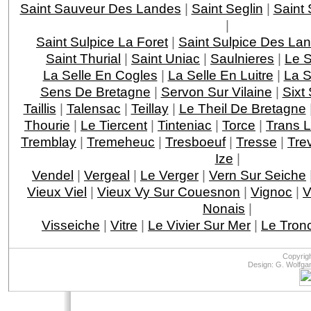
Saint Sauveur Des Landes
|
Saint Seglin
|
Saint
|
Saint Sulpice La Foret
|
Saint Sulpice Des La
Saint Thurial
|
Saint Uniac
|
Saulnieres
|
Le S
La Selle En Cogles
|
La Selle En Luitre
|
La S
Sens De Bretagne
|
Servon Sur Vilaine
|
Sixt 
Taillis
|
Talensac
|
Teillay
|
Le Theil De Bretagne
Thourie
|
Le Tiercent
|
Tinteniac
|
Torce
|
Trans L
Tremblay
|
Tremeheuc
|
Tresboeuf
|
Tresse
|
Tre
Ize
|
Vendel
|
Vergeal
|
Le Verger
|
Vern Sur Seiche
Vieux Viel
|
Vieux Vy Sur Couesnon
|
Vignoc
|
V
Nonais
|
Visseiche
|
Vitre
|
Le Vivier Sur Mer
|
Le Tron
Copyrig
Design: G. Wolfga