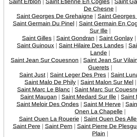
Saint Erblon
|
Saint Etienne En Cogles
|
Saint G
De Chesne
|
Saint Georges De Grehaigne
|
Saint Georges
Saint Germain Du Pinel
|
Saint Germain En Cog
Sur Ille
|
Saint Gilles
|
Saint Gondran
|
Saint Gonlay
Saint Guinoux
|
Saint Hilaire Des Landes
|
Sa
Lande
|
Saint Jean Sur Couesnon
|
Saint Jean Sur Vilai
Guerets
|
Saint Just
|
Saint Leger Des Pres
|
Saint Lun
Saint Malo De Phily
|
Saint Malon Sur Mel
Saint Marc Le Blanc
|
Saint Marc Sur Couesn
Saint Maugan
|
Saint Medard Sur Ille
|
Saint
Saint Meloir Des Ondes
|
Saint M Herve
|
Sain
Onen La Chapelle
|
Saint Ouen La Rouerie
|
Saint Ouen Des All
Saint Pere
|
Saint Pern
|
Saint Pierre De Plesg
Plain
|