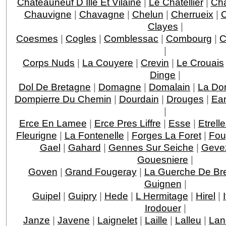
Chateauneuf D Ille Et Vilaine
|
Le Chatellier
|
Cha
Chauvigne
|
Chavagne
|
Chelun
|
Cherrueix
|
C
Clayes
|
Coesmes
|
Cogles
|
Comblessac
|
Combourg
|
C
|
Corps Nuds
|
La Couyere
|
Crevin
|
Le Crouais
Dinge
|
Dol De Bretagne
|
Domagne
|
Domalain
|
La Do
Dompierre Du Chemin
|
Dourdain
|
Drouges
|
Ea
|
Erce En Lamee
|
Erce Pres Liffre
|
Esse
|
Etrell
Fleurigne
|
La Fontenelle
|
Forges La Foret
|
Fou
Gael
|
Gahard
|
Gennes Sur Seiche
|
Geve
Gouesniere
|
Goven
|
Grand Fougeray
|
La Guerche De Br
Guignen
|
Guipel
|
Guipry
|
Hede
|
L Hermitage
|
Hirel
|
Irodouer
|
Janze
|
Javene
|
Laignelet
|
Laille
|
Lalleu
|
Lan