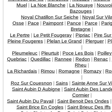
Muel
|
La Noe Blanche
|
La Nouaye
|
Nouvoi
Bazouges
|
Noyal Chatillon Sur Seiche
|
Noyal Sur Vil
Osse
|
Pace
|
Paimpont
|
Pance
|
Parce
|
Pari
Bretagne
|
Le Pertre
|
Le Petit Fougeray
|
Pipriac
|
Pire Sur
Pleine Fougeres
|
Plelan Le Grand
|
Plerguer
|
P
|
Pleumeleuc
|
Pleurtuit
|
Poce Les Bois
|
Poilley
Quebriac
|
Quedillac
|
Rannee
|
Redon
|
Renac
|
Rheu
|
La Richardais
|
Rimou
|
Romagne
|
Romazy
|
Ro
|
Roz Sur Couesnon
|
Sains
|
Sainte Anne Sur Vi
Saint Aubin D Aubigne
|
Saint Aubin Des Land
Cormier
|
Saint Aubin Du Pavail
|
Saint Benoit Des Ondes
Saint Brice En Cogles
|
Saint Brieuc Des Iffs