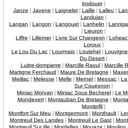
Irodouer
|
Janze
|
Javene
|
Laignelet
|
Laille
|
Lalleu
|
Lan
Landujan
|
Langan
|
Langon
|
Langouet
|
Lanhelin
|
Lanriga
|
Lieuron
|
Liffre
|
Lillemer
|
Livre Sur Changeon
|
Loheac
Loroux
|
Le Lou Du Lac
|
Lourmais
|
Loutehel
|
Louvigne
Du Desert
|
Luitre-dompierre
|
Marcille Raoul
|
Marcille 
Martigne Ferchaud
|
Maure De Bretagne
|
Maxen
Meillac
|
Melesse
|
Melle
|
Mernel
|
Messac
|
La
Sur Couesnon
|
Miniac Morvan
|
Miniac Sous Becherel
|
Le M
Mondevert
|
Montauban De Bretagne
|
Monta
Monterfil
|
Montfort Sur Meu
|
Montgermont
|
Monthault
|
Le
Montreuil Des Landes
|
Montreuil Le Gast
|
Mont
Montreuil Sur Ille
|
Mordelles
|
Mouaze
|
Moulins