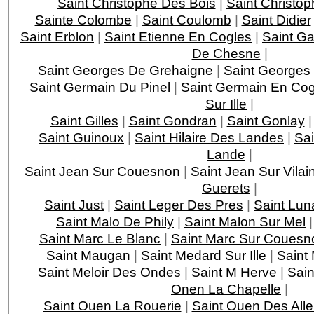
Saint Christophe Des Bois
|
Saint Christop
Sainte Colombe
|
Saint Coulomb
|
Saint Didier
Saint Erblon
|
Saint Etienne En Cogles
|
Saint G
De Chesne
|
Saint Georges De Grehaigne
|
Saint Georges
Saint Germain Du Pinel
|
Saint Germain En Cog
Sur Ille
|
Saint Gilles
|
Saint Gondran
|
Saint Gonlay
Saint Guinoux
|
Saint Hilaire Des Landes
|
Sa
Lande
|
Saint Jean Sur Couesnon
|
Saint Jean Sur Vilai
Guerets
|
Saint Just
|
Saint Leger Des Pres
|
Saint Lun
Saint Malo De Phily
|
Saint Malon Sur Mel
Saint Marc Le Blanc
|
Saint Marc Sur Couesn
Saint Maugan
|
Saint Medard Sur Ille
|
Saint
Saint Meloir Des Ondes
|
Saint M Herve
|
Sain
Onen La Chapelle
|
Saint Ouen La Rouerie
|
Saint Ouen Des All