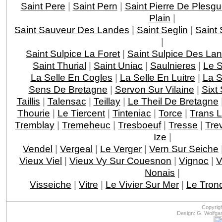
Saint Pere
|
Saint Pern
|
Saint Pierre De Plesg
Plain
|
Saint Sauveur Des Landes
|
Saint Seglin
|
Saint
|
Saint Sulpice La Foret
|
Saint Sulpice Des La
Saint Thurial
|
Saint Uniac
|
Saulnieres
|
Le S
La Selle En Cogles
|
La Selle En Luitre
|
La S
Sens De Bretagne
|
Servon Sur Vilaine
|
Sixt 
Taillis
|
Talensac
|
Teillay
|
Le Theil De Bretagne
Thourie
|
Le Tiercent
|
Tinteniac
|
Torce
|
Trans L
Tremblay
|
Tremeheuc
|
Tresboeuf
|
Tresse
|
Tre
Ize
|
Vendel
|
Vergeal
|
Le Verger
|
Vern Sur Seiche
Vieux Viel
|
Vieux Vy Sur Couesnon
|
Vignoc
|
V
Nonais
|
Visseiche
|
Vitre
|
Le Vivier Sur Mer
|
Le Tron
Copyrig
Design: G. Wolfga