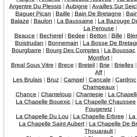
Argentre Du Plessis
|
Aubigne
|
Availles Sur Sei
Baguer Pican
|
Baille
|
Bain De Bretagne
|
Bai
Balaze
|
Baulon
|
La Baussaine
|
La Bazouge D
La Perouse
|
Beauce
|
Becherel
|
Bedee
|
Betton
|
Bille
|
Ble
Boistrudan
|
Bonnemain
|
La Bosse De Bretag
Bourgbarre
|
Bourg Des Comptes
|
La Boussac
Montfort
|
Breal Sous Vitre
|
Brece
|
Breteil
|
Brie
|
Brielles
Aff
|
Les Brulais
|
Bruz
|
Campel
|
Cancale
|
Cardroc
Champeaux
|
Chance
|
Chanteloup
|
Chantepie
|
La Chapell
La Chapelle Bouexic
|
La Chapelle Chaussee
Fougeretz
|
La Chapelle Du Lou
|
La Chapelle Erbree
|
La
La Chapelle Saint Aubert
|
La Chapelle De Br
Thouarault
|