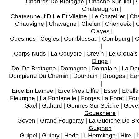
Chartres De Bretagne
|
Chasne Sur Illet
|
Chateaugiron
|
Chateauneuf D Ille Et Vilaine
|
Le Chatellier
|
Cha
Chauvigne
|
Chavagne
|
Chelun
|
Cherrueix
|
C
Clayes
|
Coesmes
|
Cogles
|
Comblessac
|
Combourg
|
C
|
Corps Nuds
|
La Couyere
|
Crevin
|
Le Crouais
Dinge
|
Dol De Bretagne
|
Domagne
|
Domalain
|
La Do
Dompierre Du Chemin
|
Dourdain
|
Drouges
|
Ea
|
Erce En Lamee
|
Erce Pres Liffre
|
Esse
|
Etrell
Fleurigne
|
La Fontenelle
|
Forges La Foret
|
Fou
Gael
|
Gahard
|
Gennes Sur Seiche
|
Geve
Gouesniere
|
Goven
|
Grand Fougeray
|
La Guerche De Br
Guignen
|
Guipel
|
Guipry
|
Hede
|
L Hermitage
|
Hirel
|