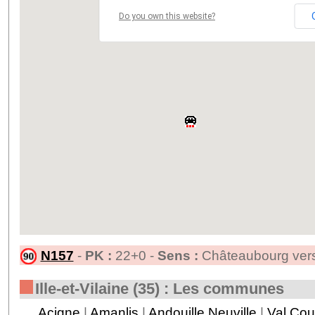
Do you own this website?
N157
-
PK :
22+0 -
Sens :
Châteaubourg ver
Ille-et-Vilaine (35) : Les communes
Acigne
|
Amanlis
|
Andouille Neuville
|
Val Co