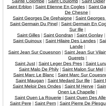
Sainte Colombe
|
Saint Coulomb
|
Saint Didier
Saint Erblon
|
Saint Etienne En Cogles
|
Saint G
De Chesne
|
Saint Georges De Grehaigne
|
Saint Georges
Saint Germain Du Pinel
|
Saint Germain En Cog
Sur Ille
|
Saint Gilles
|
Saint Gondran
|
Saint Gonlay
Saint Guinoux
|
Saint Hilaire Des Landes
|
Sa
Lande
|
Saint Jean Sur Couesnon
|
Saint Jean Sur Vilai
Guerets
|
Saint Just
|
Saint Leger Des Pres
|
Saint Lun
Saint Malo De Phily
|
Saint Malon Sur Mel
Saint Marc Le Blanc
|
Saint Marc Sur Couesn
Saint Maugan
|
Saint Medard Sur Ille
|
Saint
Saint Meloir Des Ondes
|
Saint M Herve
|
Sain
Onen La Chapelle
|
Saint Ouen La Rouerie
|
Saint Ouen Des All
Saint Pere
|
Saint Pern
|
Saint Pierre De Plesg