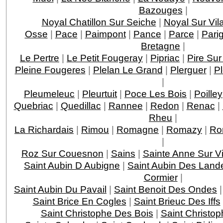
Bazouges
|
Noyal Chatillon Sur Seiche
|
Noyal Sur Vil
Osse
|
Pace
|
Paimpont
|
Pance
|
Parce
|
Pari
Bretagne
|
Le Pertre
|
Le Petit Fougeray
|
Pipriac
|
Pire Sur
Pleine Fougeres
|
Plelan Le Grand
|
Plerguer
|
P
|
Pleumeleuc
|
Pleurtuit
|
Poce Les Bois
|
Poilley
Quebriac
|
Quedillac
|
Rannee
|
Redon
|
Renac
|
Rheu
|
La Richardais
|
Rimou
|
Romagne
|
Romazy
|
Ro
|
Roz Sur Couesnon
|
Sains
|
Sainte Anne Sur Vi
Saint Aubin D Aubigne
|
Saint Aubin Des Land
Cormier
|
Saint Aubin Du Pavail
|
Saint Benoit Des Ondes
Saint Brice En Cogles
|
Saint Brieuc Des Iffs
Saint Christophe Des Bois
|
Saint Christop