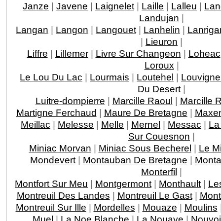
Janze
|
Javene
|
Laignelet
|
Laille
|
Lalleu
|
Lan
Landujan
|
Langan
|
Langon
|
Langouet
|
Lanhelin
|
Lanriga
|
Lieuron
|
Liffre
|
Lillemer
|
Livre Sur Changeon
|
Loheac
Loroux
|
Le Lou Du Lac
|
Lourmais
|
Loutehel
|
Louvigne
Du Desert
|
Luitre-dompierre
|
Marcille Raoul
|
Marcille 
Martigne Ferchaud
|
Maure De Bretagne
|
Maxen
Meillac
|
Melesse
|
Melle
|
Mernel
|
Messac
|
La
Sur Couesnon
|
Miniac Morvan
|
Miniac Sous Becherel
|
Le M
Mondevert
|
Montauban De Bretagne
|
Monta
Monterfil
|
Montfort Sur Meu
|
Montgermont
|
Monthault
|
Le
Montreuil Des Landes
|
Montreuil Le Gast
|
Mont
Montreuil Sur Ille
|
Mordelles
|
Mouaze
|
Moulins
Muel
|
La Noe Blanche
|
La Nouaye
|
Nouvoi