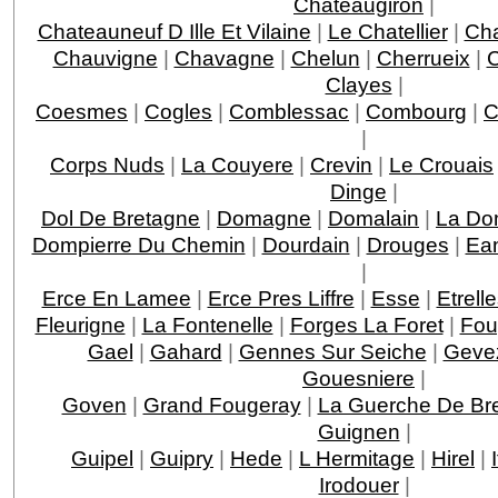
Chateaugiron
|
Chateauneuf D Ille Et Vilaine
|
Le Chatellier
|
Cha
Chauvigne
|
Chavagne
|
Chelun
|
Cherrueix
|
C
Clayes
|
Coesmes
|
Cogles
|
Comblessac
|
Combourg
|
C
|
Corps Nuds
|
La Couyere
|
Crevin
|
Le Crouais
Dinge
|
Dol De Bretagne
|
Domagne
|
Domalain
|
La Do
Dompierre Du Chemin
|
Dourdain
|
Drouges
|
Ea
|
Erce En Lamee
|
Erce Pres Liffre
|
Esse
|
Etrell
Fleurigne
|
La Fontenelle
|
Forges La Foret
|
Fou
Gael
|
Gahard
|
Gennes Sur Seiche
|
Geve
Gouesniere
|
Goven
|
Grand Fougeray
|
La Guerche De Br
Guignen
|
Guipel
|
Guipry
|
Hede
|
L Hermitage
|
Hirel
|
Irodouer
|