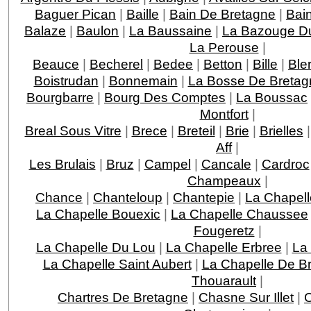
Baguer Pican
|
Baille
|
Bain De Bretagne
|
Bai
Balaze
|
Baulon
|
La Baussaine
|
La Bazouge D
La Perouse
|
Beauce
|
Becherel
|
Bedee
|
Betton
|
Bille
|
Ble
Boistrudan
|
Bonnemain
|
La Bosse De Bretag
Bourgbarre
|
Bourg Des Comptes
|
La Boussac
Montfort
|
Breal Sous Vitre
|
Brece
|
Breteil
|
Brie
|
Brielles
Aff
|
Les Brulais
|
Bruz
|
Campel
|
Cancale
|
Cardroc
Champeaux
|
Chance
|
Chanteloup
|
Chantepie
|
La Chapell
La Chapelle Bouexic
|
La Chapelle Chaussee
Fougeretz
|
La Chapelle Du Lou
|
La Chapelle Erbree
|
La
La Chapelle Saint Aubert
|
La Chapelle De Br
Thouarault
|
Chartres De Bretagne
|
Chasne Sur Illet
|