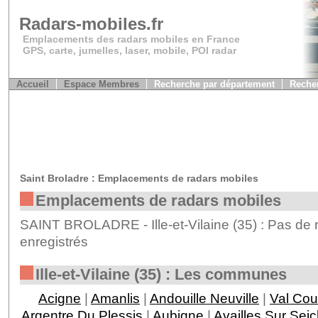
Radars-mobiles.fr
Emplacements des radars mobiles en France
GPS, carte, jumelles, laser, mobile, POI radar
Accueil
Espace Membres
Recherche par département
Recher
Saint Broladre : Emplacements de radars mobiles
Emplacements de radars mobiles
SAINT BROLADRE - Ille-et-Vilaine (35) : Pas de 
enregistrés
Ille-et-Vilaine (35) : Les communes
Acigne
|
Amanlis
|
Andouille Neuville
|
Val Co
Argentre Du Plessis
|
Aubigne
|
Availles Sur Sei