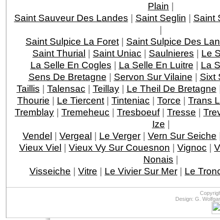
Plain
|
Saint Sauveur Des Landes
|
Saint Seglin
|
Saint
|
Saint Sulpice La Foret
|
Saint Sulpice Des La
Saint Thurial
|
Saint Uniac
|
Saulnieres
|
Le S
La Selle En Cogles
|
La Selle En Luitre
|
La S
Sens De Bretagne
|
Servon Sur Vilaine
|
Sixt 
Taillis
|
Talensac
|
Teillay
|
Le Theil De Bretagne
Thourie
|
Le Tiercent
|
Tinteniac
|
Torce
|
Trans L
Tremblay
|
Tremeheuc
|
Tresboeuf
|
Tresse
|
Tre
Ize
|
Vendel
|
Vergeal
|
Le Verger
|
Vern Sur Seiche
Vieux Viel
|
Vieux Vy Sur Couesnon
|
Vignoc
|
V
Nonais
|
Visseiche
|
Vitre
|
Le Vivier Sur Mer
|
Le Tron
Copyrig
Design: G. Wolfga