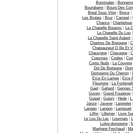
Boistrudan
|
Bonnema
Bourgbarre
|
Bourg Des Co
Breal Sous Vitre
|
Brece
|
Les Brulais
|
Bruz
|
Campel
|
Chance
|
Chanteloup
La Chapelle Bouexic
|
La C
La Chapelle Du Lou
La Chapelle Saint Aubert
Chartres De Bretagne
|
C
Chateauneuf D Ille Et V
Chauvigne
|
Chavagne
|
C
Coesmes
|
Cogles
|
Com
Corps Nuds
|
La Couyere
Dol De Bretagne
|
Dom
Dompierre Du Chemin
|
Erce En Lamee
|
Erce P
Fleurigne
|
La Fontenell
Gael
|
Gahard
|
Gennes 
Goven
|
Grand Fougeray
Guipel
|
Guipry
|
Hede
|
L
Janze
|
Javene
|
Laignelet
Langan
|
Langon
|
Langouet
Liffre
|
Lillemer
|
Livre S
Le Lou Du Lac
|
Lourmais
|
Luitre-dompierre
|
M
Martigne Ferchaud
|
Ma