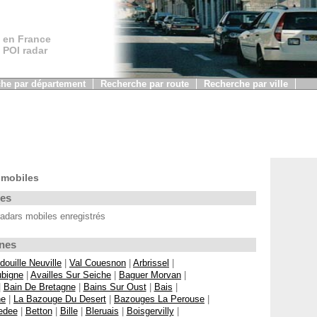
 en France
, POI radar
he par département
Recherche par route
Recherche par ville
 mobiles
les
radars mobiles enregistrés
unes
douille Neuville
|
Val Couesnon
|
Arbrissel
|
bigne
|
Availles Sur Seiche
|
Baguer Morvan
|
|
Bain De Bretagne
|
Bains Sur Oust
|
Bais
|
ne
|
La Bazouge Du Desert
|
Bazouges La Perouse
|
edee
|
Betton
|
Bille
|
Bleruais
|
Boisgervilly
|