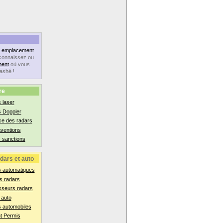
n
emplacement
connaissez ou
ent
où vous
lashé !
re
 laser
s Doppler
ce des radars
aventions
 sanctions
dars et auto
s automatiques
s radars
sseurs radars
 auto
 automobiles
t Permis