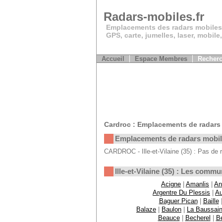
Radars-mobiles.fr
Emplacements des radars mobiles
GPS, carte, jumelles, laser, mobile
Accueil
Espace Membres
Recherc
Cardroc : Emplacements de radars
Emplacements de radars mobi
CARDROC - Ille-et-Vilaine (35) : Pas de 
Ille-et-Vilaine (35) : Les comm
Acigne
|
Amanlis
|
An
Argentre Du Plessis
|
Au
Baguer Pican
|
Baille
Balaze
|
Baulon
|
La Baussai
Beauce
|
Becherel
|
B