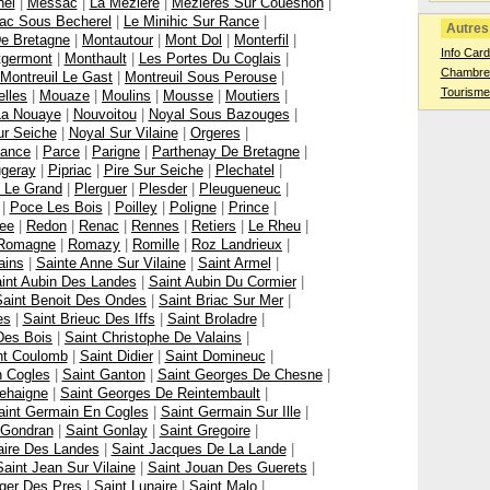
nel
|
Messac
|
La Meziere
|
Mezieres Sur Couesnon
|
iac Sous Becherel
|
Le Minihic Sur Rance
|
Autres 
e Bretagne
|
Montautour
|
Mont Dol
|
Monterfil
|
Info Car
germont
|
Monthault
|
Les Portes Du Coglais
|
Chambres
Montreuil Le Gast
|
Montreuil Sous Perouse
|
Tourisme
elles
|
Mouaze
|
Moulins
|
Mousse
|
Moutiers
|
La Nouaye
|
Nouvoitou
|
Noyal Sous Bazouges
|
ur Seiche
|
Noyal Sur Vilaine
|
Orgeres
|
ance
|
Parce
|
Parigne
|
Parthenay De Bretagne
|
ugeray
|
Pipriac
|
Pire Sur Seiche
|
Plechatel
|
n Le Grand
|
Plerguer
|
Plesder
|
Pleugueneuc
|
|
Poce Les Bois
|
Poilley
|
Poligne
|
Prince
|
ee
|
Redon
|
Renac
|
Rennes
|
Retiers
|
Le Rheu
|
Romagne
|
Romazy
|
Romille
|
Roz Landrieux
|
ains
|
Sainte Anne Sur Vilaine
|
Saint Armel
|
int Aubin Des Landes
|
Saint Aubin Du Cormier
|
Saint Benoit Des Ondes
|
Saint Briac Sur Mer
|
es
|
Saint Brieuc Des Iffs
|
Saint Broladre
|
Des Bois
|
Saint Christophe De Valains
|
nt Coulomb
|
Saint Didier
|
Saint Domineuc
|
n Cogles
|
Saint Ganton
|
Saint Georges De Chesne
|
ehaigne
|
Saint Georges De Reintembault
|
aint Germain En Cogles
|
Saint Germain Sur Ille
|
 Gondran
|
Saint Gonlay
|
Saint Gregoire
|
laire Des Landes
|
Saint Jacques De La Lande
|
Saint Jean Sur Vilaine
|
Saint Jouan Des Guerets
|
eger Des Pres
|
Saint Lunaire
|
Saint Malo
|