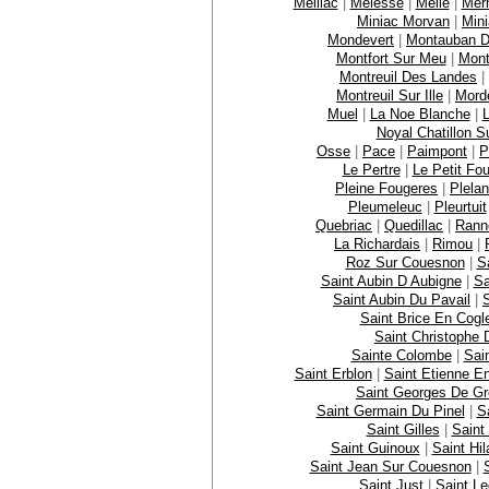
Meillac
|
Melesse
|
Melle
|
Mer
Miniac Morvan
|
Min
Mondevert
|
Montauban D
Montfort Sur Meu
|
Mont
Montreuil Des Landes
|
Montreuil Sur Ille
|
Mord
Muel
|
La Noe Blanche
|
Noyal Chatillon S
Osse
|
Pace
|
Paimpont
|
P
Le Pertre
|
Le Petit Fo
Pleine Fougeres
|
Plela
Pleumeleuc
|
Pleurtuit
Quebriac
|
Quedillac
|
Rann
La Richardais
|
Rimou
|
Roz Sur Couesnon
|
S
Saint Aubin D Aubigne
|
Sa
Saint Aubin Du Pavail
|
Saint Brice En Cogl
Saint Christophe 
Sainte Colombe
|
Sai
Saint Erblon
|
Saint Etienne E
Saint Georges De Gr
Saint Germain Du Pinel
|
S
Saint Gilles
|
Saint
Saint Guinoux
|
Saint Hi
Saint Jean Sur Couesnon
|
Saint Just
|
Saint L