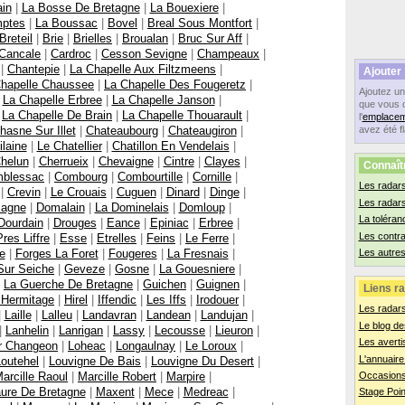
in
|
La Bosse De Bretagne
|
La Bouexiere
|
mptes
|
La Boussac
|
Bovel
|
Breal Sous Montfort
|
Breteil
|
Brie
|
Brielles
|
Broualan
|
Bruc Sur Aff
|
Cancale
|
Cardroc
|
Cesson Sevigne
|
Champeaux
|
|
Chantepie
|
La Chapelle Aux Filtzmeens
|
Ajouter
hapelle Chaussee
|
La Chapelle Des Fougeretz
|
Ajoutez u
|
La Chapelle Erbree
|
La Chapelle Janson
|
que vous 
|
La Chapelle De Brain
|
La Chapelle Thouarault
|
l'
emplacem
hasne Sur Illet
|
Chateaubourg
|
Chateaugiron
|
avez été f
ilaine
|
Le Chatellier
|
Chatillon En Vendelais
|
helun
|
Cherrueix
|
Chevaigne
|
Cintre
|
Clayes
|
Connaît
blessac
|
Combourg
|
Combourtille
|
Cornille
|
Les radars
|
Crevin
|
Le Crouais
|
Cuguen
|
Dinard
|
Dinge
|
Les radar
agne
|
Domalain
|
La Dominelais
|
Domloup
|
La toléran
Dourdain
|
Drouges
|
Eance
|
Epiniac
|
Erbree
|
Les contr
res Liffre
|
Esse
|
Etrelles
|
Feins
|
Le Ferre
|
e
|
Forges La Foret
|
Fougeres
|
La Fresnais
|
Les autres
Sur Seiche
|
Geveze
|
Gosne
|
La Gouesniere
|
|
La Guerche De Bretagne
|
Guichen
|
Guignen
|
Liens ra
 Hermitage
|
Hirel
|
Iffendic
|
Les Iffs
|
Irodouer
|
Les radar
|
Laille
|
Lalleu
|
Landavran
|
Landean
|
Landujan
|
Le blog de
|
Lanhelin
|
Lanrigan
|
Lassy
|
Lecousse
|
Lieuron
|
Les averti
ur Changeon
|
Loheac
|
Longaulnay
|
Le Loroux
|
L'annuaire
Loutehel
|
Louvigne De Bais
|
Louvigne Du Desert
|
arcille Raoul
|
Marcille Robert
|
Marpire
|
Occasions
ure De Bretagne
|
Maxent
|
Mece
|
Medreac
|
Stage Poin