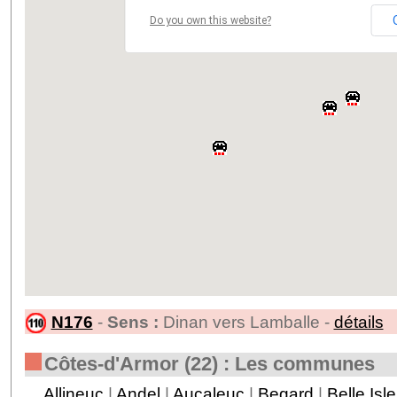
Do you own this website?
N176
-
Sens :
Dinan vers Lamballe -
détails
Côtes-d'Armor (22) : Les communes
Allineuc
|
Andel
|
Aucaleuc
|
Begard
|
Belle Isl