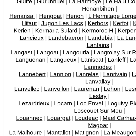
Guitte
|
Gurunhuel
|
La Harmoye
|
Le Haut Co
Henanbihen
|
Henansal
|
Hengoat
|
Henon
|
L Hermitage Lorg
Illifaut
|
Jugon Les Lacs
|
Kerbors
|
Kerfot
|
K
Kerien
|
Kermaria Sulard
|
Kermoroc H
|
Kerper
Lancieux
|
Landebaeron
|
Landebia
|
La Lan
Lanfains
|
Langast
|
Langoat
|
Langourla
|
Langrolay Sur 
Languenan
|
Langueux
|
Laniscat
|
Lanleff
|
La
Lanmodez
|
Lannebert
|
Lannion
|
Lanrelas
|
Lanrivain
|
L
Lanvallay
|
Lanvellec
|
Lanvollon
|
Laurenan
|
Lehon
|
Les
Leslay
|
Lezardrieux
|
Locarn
|
Loc Envel
|
Loguivy Pl
Loscouet Sur Meu
|
Louannec
|
Louargat
|
Loudeac
|
Mael Carhai
Magoar
|
La Malhoure
|
Mantallot
|
Matignon
|
La Meaugo