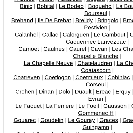
Binic
|
Bobital
|
Le Bodeo
|
Boqueho
|
La Boui
Bourseul
|
Brehand
|
Ile De Brehat
|
Brelidy
|
Bringolo
|
Bro
Pestivien
|
Calanhel
|
Callac
|
Calorguen
|
Le Cambout
|
C
Caouennec Lanvezeac
|
Carnoet
|
Caulnes
|
Caurel
|
Cavan
|
Les Ch
Chapelle Blanche
|
La Chapelle Neuve
|
Chatelaudren
|
La Ch
Coatascorn
|
Coatreven
|
Coetlogon
|
Coetmieux
|
Cohiniac
Corseul
|
Crehen
|
Dinan
|
Dolo
|
Duault
|
Ereac
|
Erquy
Evran
|
Le Faouet
|
La Ferriere
|
Le Foeil
|
Gausson
|
Gommenec H
|
Gouarec
|
Goudelin
|
Le Gouray
|
Graces
|
Gra
Guingamp
|