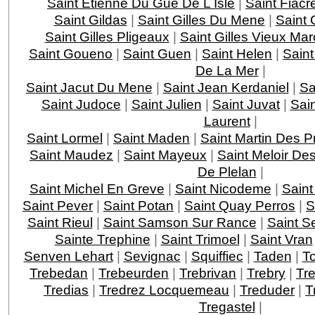
Saint Etienne Du Gue De L Isle
|
Saint Fiacr
Saint Gildas
|
Saint Gilles Du Mene
|
Saint 
Saint Gilles Pligeaux
|
Saint Gilles Vieux Ma
Saint Goueno
|
Saint Guen
|
Saint Helen
|
Saint
De La Mer
|
Saint Jacut Du Mene
|
Saint Jean Kerdaniel
|
Sa
Saint Judoce
|
Saint Julien
|
Saint Juvat
|
Sai
Laurent
|
Saint Lormel
|
Saint Maden
|
Saint Martin Des P
Saint Maudez
|
Saint Mayeux
|
Saint Meloir De
De Plelan
|
Saint Michel En Greve
|
Saint Nicodeme
|
Saint
Saint Pever
|
Saint Potan
|
Saint Quay Perros
|
S
Saint Rieul
|
Saint Samson Sur Rance
|
Saint S
Sainte Trephine
|
Saint Trimoel
|
Saint Vran
Senven Lehart
|
Sevignac
|
Squiffiec
|
Taden
|
T
Trebedan
|
Trebeurden
|
Trebrivan
|
Trebry
|
Tre
Tredias
|
Tredrez Locquemeau
|
Treduder
|
T
Tregastel
|