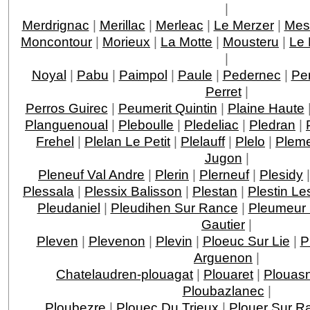
|
Merdrignac
|
Merillac
|
Merleac
|
Le Merzer
|
Mesl
Moncontour
|
Morieux
|
La Motte
|
Mousteru
|
Le 
|
Noyal
|
Pabu
|
Paimpol
|
Paule
|
Pedernec
|
Pe
Perret
|
Perros Guirec
|
Peumerit Quintin
|
Plaine Haute
Planguenoual
|
Pleboulle
|
Pledeliac
|
Pledran
|
Frehel
|
Plelan Le Petit
|
Plelauff
|
Plelo
|
Pleme
Jugon
|
Pleneuf Val Andre
|
Plerin
|
Plerneuf
|
Plesidy
Plessala
|
Plessix Balisson
|
Plestan
|
Plestin L
Pleudaniel
|
Pleudihen Sur Rance
|
Pleumeur
Gautier
|
Pleven
|
Plevenon
|
Plevin
|
Ploeuc Sur Lie
|
P
Arguenon
|
Chatelaudren-plouagat
|
Plouaret
|
Plouas
Ploubazlanec
|
Ploubezre
|
Plouec Du Trieux
|
Plouer Sur R