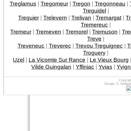
Treglamus
|
Tregomeur
|
Tregon
|
Tregonneau
|
Treguidel
|
Treguier
|
Trelevern
|
Trelivan
|
Tremargat
|
T
Tremereuc
|
Tremeur
|
Tremeven
|
Tremorel
|
Tremuson
|
Tre
Treve
|
Treveneuc
|
Treverec
|
Trevou Treguignec
|
T
Troguery
|
Uzel
|
La Vicomte Sur Rance
|
Le Vieux Bourg
Vilde Guingalan
|
Yffiniac
|
Yvias
|
Yvign
Copyrig
Design: G. Wolfga