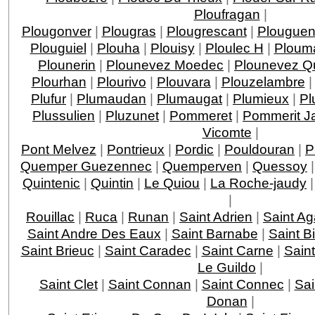
Ploufragan
|
Plougonver
|
Plougras
|
Plougrescant
|
Plouguen
Plouguiel
|
Plouha
|
Plouisy
|
Ploulec H
|
Ploum
Plounerin
|
Plounevez Moedec
|
Plounevez Qu
Plourhan
|
Plourivo
|
Plouvara
|
Plouzelambre
Plufur
|
Plumaudan
|
Plumaugat
|
Plumieux
|
Pl
Plussulien
|
Pluzunet
|
Pommeret
|
Pommerit J
Vicomte
|
Pont Melvez
|
Pontrieux
|
Pordic
|
Pouldouran
|
P
Quemper Guezennec
|
Quemperven
|
Quessoy
Quintenic
|
Quintin
|
Le Quiou
|
La Roche-jaudy
|
Rouillac
|
Ruca
|
Runan
|
Saint Adrien
|
Saint A
Saint Andre Des Eaux
|
Saint Barnabe
|
Saint B
Saint Brieuc
|
Saint Caradec
|
Saint Carne
|
Sain
Le Guildo
|
Saint Clet
|
Saint Connan
|
Saint Connec
|
Sai
Donan
|