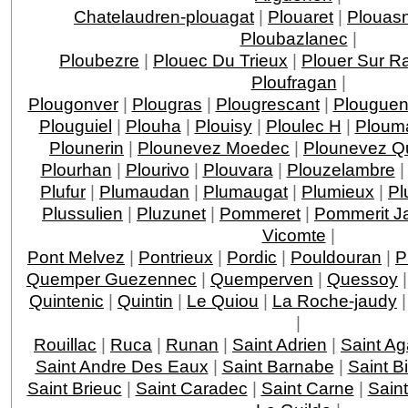
Chatelaudren-plouagat
|
Plouaret
|
Plouas
Ploubazlanec
|
Ploubezre
|
Plouec Du Trieux
|
Plouer Sur R
Ploufragan
|
Plougonver
|
Plougras
|
Plougrescant
|
Plouguen
Plouguiel
|
Plouha
|
Plouisy
|
Ploulec H
|
Ploum
Plounerin
|
Plounevez Moedec
|
Plounevez Qu
Plourhan
|
Plourivo
|
Plouvara
|
Plouzelambre
Plufur
|
Plumaudan
|
Plumaugat
|
Plumieux
|
Pl
Plussulien
|
Pluzunet
|
Pommeret
|
Pommerit J
Vicomte
|
Pont Melvez
|
Pontrieux
|
Pordic
|
Pouldouran
|
P
Quemper Guezennec
|
Quemperven
|
Quessoy
Quintenic
|
Quintin
|
Le Quiou
|
La Roche-jaudy
|
Rouillac
|
Ruca
|
Runan
|
Saint Adrien
|
Saint A
Saint Andre Des Eaux
|
Saint Barnabe
|
Saint B
Saint Brieuc
|
Saint Caradec
|
Saint Carne
|
Sain