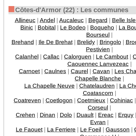
Côtes-d'Armor (22) : Les communes
Allineuc
|
Andel
|
Aucaleuc
|
Begard
|
Belle Isl
Binic
|
Bobital
|
Le Bodeo
|
Boqueho
|
La Boui
Bourseul
|
Brehand
|
Ile De Brehat
|
Brelidy
|
Bringolo
|
Bro
Pestivien
|
Calanhel
|
Callac
|
Calorguen
|
Le Cambout
|
C
Caouennec Lanvezeac
|
Carnoet
|
Caulnes
|
Caurel
|
Cavan
|
Les Ch
Chapelle Blanche
|
La Chapelle Neuve
|
Chatelaudren
|
La Ch
Coatascorn
|
Coatreven
|
Coetlogon
|
Coetmieux
|
Cohiniac
Corseul
|
Crehen
|
Dinan
|
Dolo
|
Duault
|
Ereac
|
Erquy
Evran
|
Le Faouet
|
La Ferriere
|
Le Foeil
|
Gausson
|