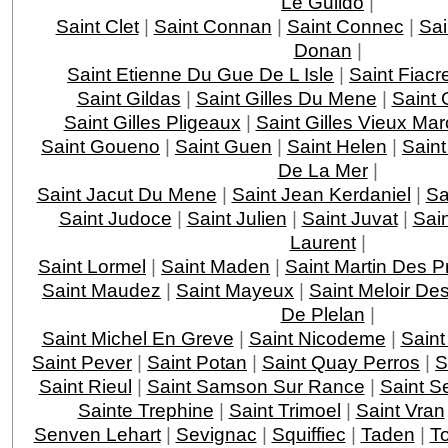
Le Guildo
|
Saint Clet
|
Saint Connan
|
Saint Connec
|
Sai
Donan
|
Saint Etienne Du Gue De L Isle
|
Saint Fiacr
Saint Gildas
|
Saint Gilles Du Mene
|
Saint 
Saint Gilles Pligeaux
|
Saint Gilles Vieux Ma
Saint Goueno
|
Saint Guen
|
Saint Helen
|
Saint
De La Mer
|
Saint Jacut Du Mene
|
Saint Jean Kerdaniel
|
Sa
Saint Judoce
|
Saint Julien
|
Saint Juvat
|
Sai
Laurent
|
Saint Lormel
|
Saint Maden
|
Saint Martin Des P
Saint Maudez
|
Saint Mayeux
|
Saint Meloir De
De Plelan
|
Saint Michel En Greve
|
Saint Nicodeme
|
Saint
Saint Pever
|
Saint Potan
|
Saint Quay Perros
|
S
Saint Rieul
|
Saint Samson Sur Rance
|
Saint S
Sainte Trephine
|
Saint Trimoel
|
Saint Vran
Senven Lehart
|
Sevignac
|
Squiffiec
|
Taden
|
T