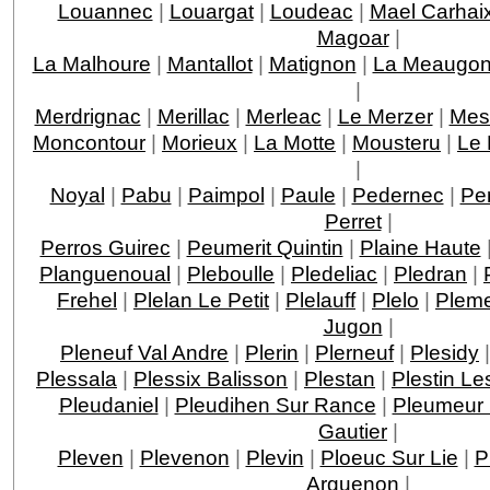
Louannec
|
Louargat
|
Loudeac
|
Mael Carhai
Magoar
|
La Malhoure
|
Mantallot
|
Matignon
|
La Meaugo
|
Merdrignac
|
Merillac
|
Merleac
|
Le Merzer
|
Mesl
Moncontour
|
Morieux
|
La Motte
|
Mousteru
|
Le 
|
Noyal
|
Pabu
|
Paimpol
|
Paule
|
Pedernec
|
Pe
Perret
|
Perros Guirec
|
Peumerit Quintin
|
Plaine Haute
Planguenoual
|
Pleboulle
|
Pledeliac
|
Pledran
|
Frehel
|
Plelan Le Petit
|
Plelauff
|
Plelo
|
Pleme
Jugon
|
Pleneuf Val Andre
|
Plerin
|
Plerneuf
|
Plesidy
Plessala
|
Plessix Balisson
|
Plestan
|
Plestin L
Pleudaniel
|
Pleudihen Sur Rance
|
Pleumeur
Gautier
|
Pleven
|
Plevenon
|
Plevin
|
Ploeuc Sur Lie
|
P
Arguenon
|