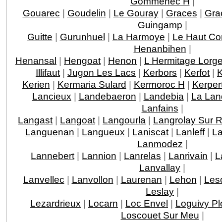
Gommenec H
|
Gouarec
|
Goudelin
|
Le Gouray
|
Graces
|
Gra
Guingamp
|
Guitte
|
Gurunhuel
|
La Harmoye
|
Le Haut Co
Henanbihen
|
Henansal
|
Hengoat
|
Henon
|
L Hermitage Lorg
Illifaut
|
Jugon Les Lacs
|
Kerbors
|
Kerfot
|
K
Kerien
|
Kermaria Sulard
|
Kermoroc H
|
Kerper
Lancieux
|
Landebaeron
|
Landebia
|
La Lan
Lanfains
|
Langast
|
Langoat
|
Langourla
|
Langrolay Sur 
Languenan
|
Langueux
|
Laniscat
|
Lanleff
|
La
Lanmodez
|
Lannebert
|
Lannion
|
Lanrelas
|
Lanrivain
|
L
Lanvallay
|
Lanvellec
|
Lanvollon
|
Laurenan
|
Lehon
|
Les
Leslay
|
Lezardrieux
|
Locarn
|
Loc Envel
|
Loguivy Pl
Loscouet Sur Meu
|