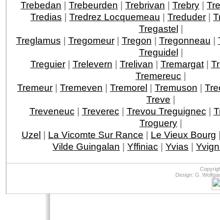
Trebedan
|
Trebeurden
|
Trebrivan
|
Trebry
|
Tre
Tredias
|
Tredrez Locquemeau
|
Treduder
|
T
Tregastel
|
Treglamus
|
Tregomeur
|
Tregon
|
Tregonneau
|
Treguidel
|
Treguier
|
Trelevern
|
Trelivan
|
Tremargat
|
T
Tremereuc
|
Tremeur
|
Tremeven
|
Tremorel
|
Tremuson
|
Tre
Treve
|
Treveneuc
|
Treverec
|
Trevou Treguignec
|
T
Troguery
|
Uzel
|
La Vicomte Sur Rance
|
Le Vieux Bourg
Vilde Guingalan
|
Yffiniac
|
Yvias
|
Yvign
Copyrig
Design: G. Wolfga