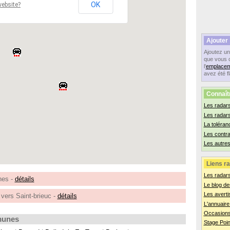
OK
website?
Ajouter
Ajoutez u
que vous 
l'
emplacem
avez été f
Connaît
Les radars
Les radar
La toléran
Les contr
Les autres
Liens ra
Les radar
nes -
détails
Le blog de
Les averti
vers Saint-brieuc -
détails
L'annuaire
Occasions
munes
Stage Poin