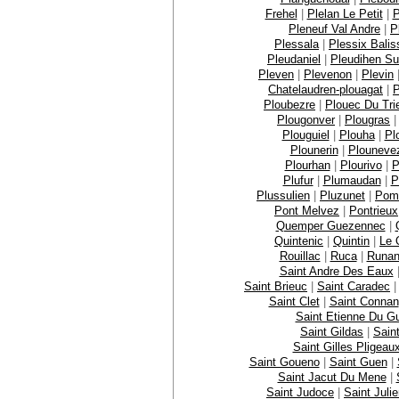
Frehel
|
Plelan Le Petit
|
P
Pleneuf Val Andre
|
P
Plessala
|
Plessix Balis
Pleudaniel
|
Pleudihen S
Pleven
|
Plevenon
|
Plevin
Chatelaudren-plouagat
|
P
Ploubezre
|
Plouec Du Tri
Plougonver
|
Plougras
Plouguiel
|
Plouha
|
Pl
Plounerin
|
Plouneve
Plourhan
|
Plourivo
|
P
Plufur
|
Plumaudan
|
P
Plussulien
|
Pluzunet
|
Pom
Pont Melvez
|
Pontrieux
Quemper Guezennec
|
Quintenic
|
Quintin
|
Le 
Rouillac
|
Ruca
|
Runa
Saint Andre Des Eaux
Saint Brieuc
|
Saint Caradec
Saint Clet
|
Saint Connan
Saint Etienne Du Gu
Saint Gildas
|
Sain
Saint Gilles Pligeau
Saint Goueno
|
Saint Guen
|
Saint Jacut Du Mene
|
Saint Judoce
|
Saint Juli