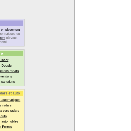
n
emplacement
connaissez ou
ent
où vous
lashé !
re
 laser
s Doppler
ce des radars
aventions
 sanctions
dars et auto
s automatiques
s radars
sseurs radars
 auto
 automobiles
t Permis