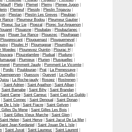
lelauff
|
Plelo
|
Plemet
|
Plemy
|
Plenee Jugon
|
lerin
|
Plerneuf
|
Plesidy
|
Pleslin Trigavou
|
son
|
Plestan
|
Plestin Les Greves
|
Pleubian
|
ur Rance
|
Pleumeur Bodou
|
Pleumeur Gautier
|
|
Ploeuc Sur Lie
|
Ploezal
|
Plorec Sur Arguenon
|
louaret
|
Plouasne
|
Ploubalay
|
Ploubazlanec
|
eux
|
Plouer Sur Rance
|
Plouezec
|
Ploufragan
|
|
Plougrescant
|
Plouguenast
|
Plouguernevel
|
ouisy
|
Ploulec H
|
Ploumagoar
|
Ploumilliau
|
z Moedec
|
Plounevez Quintin
|
Plourac H
|
louvara
|
Plouzelambre
|
Pludual
|
Pluduno
|
lumaugat
|
Plumieux
|
Plurien
|
Plusquellec
|
meret
|
Pommerit Jaudy
|
Pommerit Le Vicomte
|
|
Pordic
|
Pouldouran
|
Prat
|
La Prenessaye
|
Quemperven
|
Quessoy
|
Quevert
|
Le Quillio
|
Quiou
|
La Roche-jaudy
|
Rospez
|
Rostrenen
|
n
|
Saint Adrien
|
Saint Agathon
|
Saint Alban
|
|
Saint Barnabe
|
Saint Bihy
|
Saint Brandan
|
|
Saint Carne
|
Saint Carreuc
|
Saint Cast Le Guildo
|
|
Saint Connec
|
Saint Denoual
|
Saint Donan
|
e De L Isle
|
Saint Fiacre
|
Saint Gelven
|
t Gilles Du Mene
|
Saint Gilles Les Bois
|
x
|
Saint Gilles Vieux Marche
|
Saint Glen
|
Saint Helen
|
Saint Herve
|
Saint Jacut De La Mer
|
Saint Jean Kerdaniel
|
Saint Jouan De L Isle
|
en
|
Saint Juvat
|
Saint Launeuc
|
Saint Laurent
|