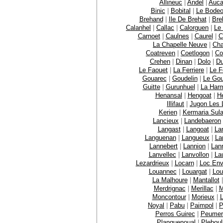
Allineuc
|
Andel
|
Auca
Binic
|
Bobital
|
Le Bode
Brehand
|
Ile De Brehat
|
Bre
Calanhel
|
Callac
|
Calorguen
|
Le
Carnoet
|
Caulnes
|
Caurel
|
C
La Chapelle Neuve
|
Cha
Coatreven
|
Coetlogon
|
Co
Crehen
|
Dinan
|
Dolo
|
Du
Le Faouet
|
La Ferriere
|
Le F
Gouarec
|
Goudelin
|
Le Gou
Guitte
|
Gurunhuel
|
La Har
Henansal
|
Hengoat
|
H
Illifaut
|
Jugon Les 
Kerien
|
Kermaria Sula
Lancieux
|
Landebaeron
Langast
|
Langoat
|
La
Languenan
|
Langueux
|
La
Lannebert
|
Lannion
|
Lan
Lanvellec
|
Lanvollon
|
La
Lezardrieux
|
Locarn
|
Loc Env
Louannec
|
Louargat
|
Lou
La Malhoure
|
Mantallot
Merdrignac
|
Merillac
|
M
Moncontour
|
Morieux
|
L
Noyal
|
Pabu
|
Paimpol
|
P
Perros Guirec
|
Peumeri
Planguenoual
|
Pleboul