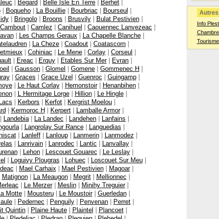
leuc
|
Begard
|
Belle Isle En Terre
|
Berhet
|
o
|
Boqueho
|
La Bouillie
|
Bourbriac
|
Bourseul
|
Autres 
lidy
|
Bringolo
|
Broons
|
Brusvily
|
Bulat Pestivien
|
Info Ples
 Cambout
|
Camlez
|
Canihuel
|
Caouennec Lanvezeac
|
Chambres
avan
|
Les Champs Geraux
|
La Chapelle Blanche
|
Tourisme
telaudren
|
La Cheze
|
Coadout
|
Coatascorn
|
etmieux
|
Cohiniac
|
Le Mene
|
Corlay
|
Corseul
|
ault
|
Ereac
|
Erquy
|
Etables Sur Mer
|
Evran
|
oeil
|
Gausson
|
Glomel
|
Gomene
|
Gommenec H
|
ray
|
Graces
|
Grace Uzel
|
Guenroc
|
Guingamp
|
moye
|
Le Haut Corlay
|
Hemonstoir
|
Henanbihen
|
enon
|
L Hermitage Lorge
|
Hillion
|
Le Hingle
|
Lacs
|
Kerbors
|
Kerfot
|
Kergrist Moelou
|
rd
|
Kermoroc H
|
Kerpert
|
Lamballe Armor
|
|
Landebia
|
La Landec
|
Landehen
|
Lanfains
|
ngourla
|
Langrolay Sur Rance
|
Languedias
|
niscat
|
Lanleff
|
Lanloup
|
Lanmerin
|
Lanmodez
|
relas
|
Lanrivain
|
Lanrodec
|
Lantic
|
Lanvallay
|
urenan
|
Lehon
|
Lescouet Gouarec
|
Le Leslay
|
el
|
Loguivy Plougras
|
Lohuec
|
Loscouet Sur Meu
|
deac
|
Mael Carhaix
|
Mael Pestivien
|
Magoar
|
|
Matignon
|
La Meaugon
|
Megrit
|
Mellionnec
|
erleac
|
Le Merzer
|
Meslin
|
Minihy Treguier
|
a Motte
|
Mousteru
|
Le Moustoir
|
Guerledan
|
aule
|
Pedernec
|
Penguily
|
Penvenan
|
Perret
|
t Quintin
|
Plaine Haute
|
Plaintel
|
Plancoet
|
le
|
Pledeliac
|
Pledran
|
Pleguien
|
Plehedel
|