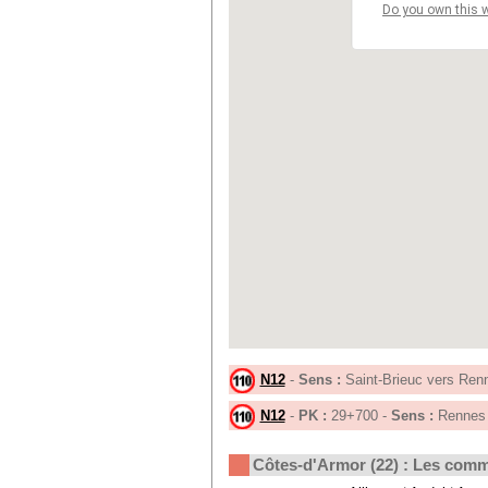
Do you own this 
N12
-
Sens :
Saint-Brieuc vers Ren
N12
-
PK :
29+700 -
Sens :
Rennes 
Côtes-d'Armor (22) : Les com