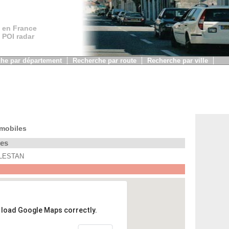
 en France
, POI radar
he par département
Recherche par route
Recherche par ville
 mobiles
les
 PLESTAN
t load Google Maps correctly.