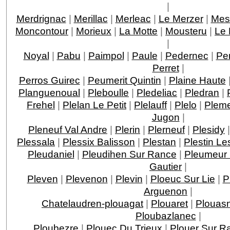
|
Merdrignac
|
Merillac
|
Merleac
|
Le Merzer
|
Mesl
Moncontour
|
Morieux
|
La Motte
|
Mousteru
|
Le 
|
Noyal
|
Pabu
|
Paimpol
|
Paule
|
Pedernec
|
Pe
Perret
|
Perros Guirec
|
Peumerit Quintin
|
Plaine Haute
Planguenoual
|
Pleboulle
|
Pledeliac
|
Pledran
|
Frehel
|
Plelan Le Petit
|
Plelauff
|
Plelo
|
Pleme
Jugon
|
Pleneuf Val Andre
|
Plerin
|
Plerneuf
|
Plesidy
Plessala
|
Plessix Balisson
|
Plestan
|
Plestin L
Pleudaniel
|
Pleudihen Sur Rance
|
Pleumeur
Gautier
|
Pleven
|
Plevenon
|
Plevin
|
Ploeuc Sur Lie
|
P
Arguenon
|
Chatelaudren-plouagat
|
Plouaret
|
Plouas
Ploubazlanec
|
Ploubezre
|
Plouec Du Trieux
|
Plouer Sur R