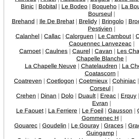
Binic
|
Bobital
|
Le Bodeo
|
Boqueho
|
La Boui
Bourseul
|
Brehand
|
Ile De Brehat
|
Brelidy
|
Bringolo
|
Bro
Pestivien
|
Calanhel
|
Callac
|
Calorguen
|
Le Cambout
|
C
Caouennec Lanvezeac
|
Carnoet
|
Caulnes
|
Caurel
|
Cavan
|
Les Ch
Chapelle Blanche
|
La Chapelle Neuve
|
Chatelaudren
|
La Ch
Coatascorn
|
Coatreven
|
Coetlogon
|
Coetmieux
|
Cohiniac
Corseul
|
Crehen
|
Dinan
|
Dolo
|
Duault
|
Ereac
|
Erquy
Evran
|
Le Faouet
|
La Ferriere
|
Le Foeil
|
Gausson
|
Gommenec H
|
Gouarec
|
Goudelin
|
Le Gouray
|
Graces
|
Gra
Guingamp
|