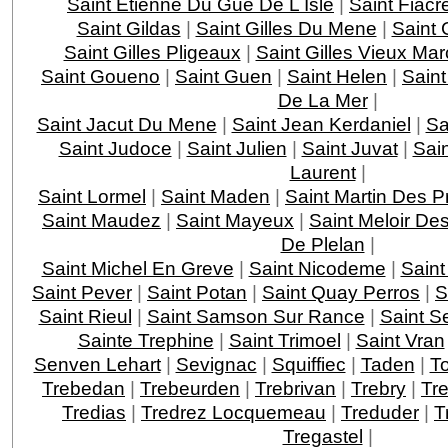
Saint Etienne Du Gue De L Isle
|
Saint Fiacr
Saint Gildas
|
Saint Gilles Du Mene
|
Saint 
Saint Gilles Pligeaux
|
Saint Gilles Vieux Ma
Saint Goueno
|
Saint Guen
|
Saint Helen
|
Saint
De La Mer
|
Saint Jacut Du Mene
|
Saint Jean Kerdaniel
|
Sa
Saint Judoce
|
Saint Julien
|
Saint Juvat
|
Sai
Laurent
|
Saint Lormel
|
Saint Maden
|
Saint Martin Des P
Saint Maudez
|
Saint Mayeux
|
Saint Meloir De
De Plelan
|
Saint Michel En Greve
|
Saint Nicodeme
|
Saint
Saint Pever
|
Saint Potan
|
Saint Quay Perros
|
S
Saint Rieul
|
Saint Samson Sur Rance
|
Saint S
Sainte Trephine
|
Saint Trimoel
|
Saint Vran
Senven Lehart
|
Sevignac
|
Squiffiec
|
Taden
|
T
Trebedan
|
Trebeurden
|
Trebrivan
|
Trebry
|
Tre
Tredias
|
Tredrez Locquemeau
|
Treduder
|
T
Tregastel
|