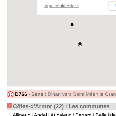
Do you own this website?
D766
-
Sens :
Dinan vers Saint Méen le Gran
Côtes-d'Armor (22) : Les communes
Allineuc
|
Andel
|
Aucaleuc
|
Begard
|
Belle Isl