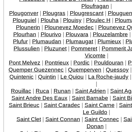
Ploufragan
|
Plougonver
|
Plougras
|
Plougrescant
|
Plouguen
Plouguiel
|
Plouha
|
Plouisy
|
Ploulec H
|
Ploum
Plounerin
|
Plounevez Moedec
|
Plounevez Qu
Plourhan
|
Plourivo
|
Plouvara
|
Plouzelambre
Plufur
|
Plumaudan
|
Plumaugat
|
Plumieux
|
Pl
Plussulien
|
Pluzunet
|
Pommeret
|
Pommerit J
Vicomte
|
Pont Melvez
|
Pontrieux
|
Pordic
|
Pouldouran
|
P
Quemper Guezennec
|
Quemperven
|
Quessoy
Quintenic
|
Quintin
|
Le Quiou
|
La Roche-jaudy
|
Rouillac
|
Ruca
|
Runan
|
Saint Adrien
|
Saint A
Saint Andre Des Eaux
|
Saint Barnabe
|
Saint B
Saint Brieuc
|
Saint Caradec
|
Saint Carne
|
Sain
Le Guildo
|
Saint Clet
|
Saint Connan
|
Saint Connec
|
Sai
Donan
|