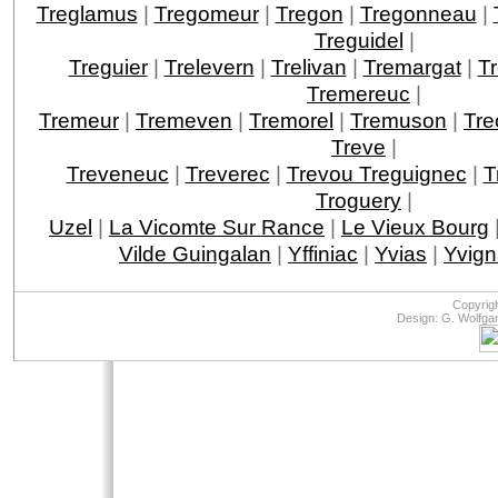
Treglamus
|
Tregomeur
|
Tregon
|
Tregonneau
|
Treguidel
|
Treguier
|
Trelevern
|
Trelivan
|
Tremargat
|
T
Tremereuc
|
Tremeur
|
Tremeven
|
Tremorel
|
Tremuson
|
Tre
Treve
|
Treveneuc
|
Treverec
|
Trevou Treguignec
|
T
Troguery
|
Uzel
|
La Vicomte Sur Rance
|
Le Vieux Bourg
Vilde Guingalan
|
Yffiniac
|
Yvias
|
Yvign
Copyrig
Design: G. Wolfga