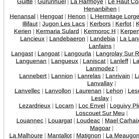
Guitte
|
Gurunhuel
|
La Harmoye
|
Le Haut Co
Henanbihen
|
Henansal
|
Hengoat
|
Henon
|
L Hermitage Lorg
Illifaut
|
Jugon Les Lacs
|
Kerbors
|
Kerfot
|
K
Kerien
|
Kermaria Sulard
|
Kermoroc H
|
Kerper
Lancieux
|
Landebaeron
|
Landebia
|
La Lan
Lanfains
|
Langast
|
Langoat
|
Langourla
|
Langrolay Sur 
Languenan
|
Langueux
|
Laniscat
|
Lanleff
|
La
Lanmodez
|
Lannebert
|
Lannion
|
Lanrelas
|
Lanrivain
|
L
Lanvallay
|
Lanvellec
|
Lanvollon
|
Laurenan
|
Lehon
|
Les
Leslay
|
Lezardrieux
|
Locarn
|
Loc Envel
|
Loguivy Pl
Loscouet Sur Meu
|
Louannec
|
Louargat
|
Loudeac
|
Mael Carhai
Magoar
|
La Malhoure
|
Mantallot
|
Matignon
|
La Meaugo