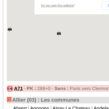
Do you own this website?
A71
-
PK :
288+0 -
Sens :
Paris vers Clermon
Allier (03) : Les communes
Abrest
|
Agonges
|
Ainay Le Chateau
|
Andela