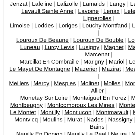
Jenzat
|
Lafeline
|
Lalizolle
|
Lamaids
|
Langy
|
L
Lavault Sainte Anne
|
Lavoine
|
Lenax
|
Let
Lignerolles
|
Limoise
|
Loddes
|
Loriges
|
Louchy Montfand
|
L
|
Louroux De Beaune
|
Louroux De Bouble
|
Lo
Luneau
|
Lurcy Levis
|
Lusigny
|
Magnet
|
Ma
Marcenat
|
Marcillat En Combraille
|
Marigny
|
Mariol
|
Le
Le Mayet De Montagne
|
Mazerier
|
Mazirat
|
Mea
|
Meillers
|
Mercy
|
Mesples
|
Molinet
|
Molles
|
Mon
Allier
|
Monetay Sur Loire
|
Montaiguet En Forez
|
M
Montbeugny
|
Montcombroux Les Mines
|
Monte
Le Montet
|
Montilly
|
Montlucon
|
Montmarault
|
Montvicq
|
Moulins
|
Murat
|
Nades
|
Nassigny
Bains
|
Neuilly En Donjon
|
Neuilly Le Real
|
Neure
|
N