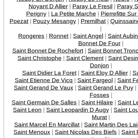
Noyant D Allier
|
Paray Le Fresil
|
Paray S
Perigny
|
La Petite Marche
|
Pierrefitte Sur
Poezat
|
Pouzy Mesangy
|
Premilhat
|
Quinssain
|
Rongeres
|
Ronnet
|
Saint Angel
|
Saint Aubin
Bonnet De Four
|
Saint Bonnet De Rochefort
|
Saint Bonnet Tronc
Saint Christophe
|
Saint Clement
|
Saint Desir
Donjon
|
Saint Didier La Foret
|
Saint Eloy D Allier
|
S
Saint Etienne De Vicq
|
Saint Fargeol
|
Saint Fe
Saint Gerand De Vaux
|
Saint Gerand Le Puy
|
Fosses
|
Saint Germain De Salles
|
Saint Hilaire
|
Saint L
Saint Leon
|
Saint Leopardin D Augy
|
Saint Lo
Murat
|
Saint Marcel En Marcillat
|
Saint Martin Des Lai
Saint Menoux
|
Saint Nicolas Des Biefs
|
Saint 