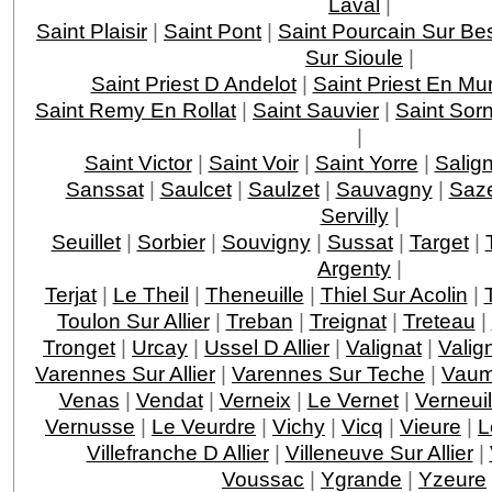
Laval
|
Saint Plaisir
|
Saint Pont
|
Saint Pourcain Sur Be
Sur Sioule
|
Saint Priest D Andelot
|
Saint Priest En Mu
Saint Remy En Rollat
|
Saint Sauvier
|
Saint Sorn
|
Saint Victor
|
Saint Voir
|
Saint Yorre
|
Salig
Sanssat
|
Saulcet
|
Saulzet
|
Sauvagny
|
Saze
Servilly
|
Seuillet
|
Sorbier
|
Souvigny
|
Sussat
|
Target
|
Argenty
|
Terjat
|
Le Theil
|
Theneuille
|
Thiel Sur Acolin
|
Toulon Sur Allier
|
Treban
|
Treignat
|
Treteau
|
Tronget
|
Urcay
|
Ussel D Allier
|
Valignat
|
Valig
Varennes Sur Allier
|
Varennes Sur Teche
|
Vau
Venas
|
Vendat
|
Verneix
|
Le Vernet
|
Verneui
Vernusse
|
Le Veurdre
|
Vichy
|
Vicq
|
Vieure
|
L
Villefranche D Allier
|
Villeneuve Sur Allier
|
Voussac
|
Ygrande
|
Yzeure