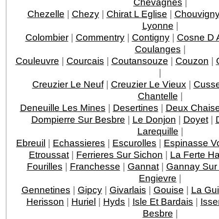
Chevagnes
|
Chezelle
|
Chezy
|
Chirat L Eglise
|
Chouvign
Lyonne
|
Colombier
|
Commentry
|
Contigny
|
Cosne D A
Coulanges
|
Couleuvre
|
Courcais
|
Coutansouze
|
Couzon
|
|
Creuzier Le Neuf
|
Creuzier Le Vieux
|
Cusse
Chantelle
|
Deneuille Les Mines
|
Desertines
|
Deux Chais
Dompierre Sur Besbre
|
Le Donjon
|
Doyet
|
Larequille
|
Ebreuil
|
Echassieres
|
Escurolles
|
Espinasse Vo
Etroussat
|
Ferrieres Sur Sichon
|
La Ferte Ha
Fourilles
|
Franchesse
|
Gannat
|
Gannay Sur 
Engievre
|
Gennetines
|
Gipcy
|
Givarlais
|
Gouise
|
La Gui
Herisson
|
Huriel
|
Hyds
|
Isle Et Bardais
|
Isse
Besbre
|