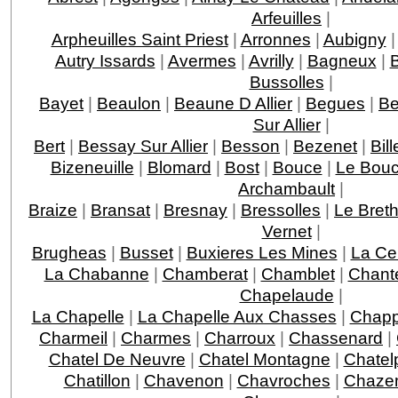
Arfeuilles
|
Arpheuilles Saint Priest
|
Arronnes
|
Aubigny
Autry Issards
|
Avermes
|
Avrilly
|
Bagneux
|
B
Bussolles
|
Bayet
|
Beaulon
|
Beaune D Allier
|
Begues
|
Be
Sur Allier
|
Bert
|
Bessay Sur Allier
|
Besson
|
Bezenet
|
Bil
Bizeneuille
|
Blomard
|
Bost
|
Bouce
|
Le Bou
Archambault
|
Braize
|
Bransat
|
Bresnay
|
Bressolles
|
Le Bret
Vernet
|
Brugheas
|
Busset
|
Buxieres Les Mines
|
La Cel
La Chabanne
|
Chamberat
|
Chamblet
|
Chante
Chapelaude
|
La Chapelle
|
La Chapelle Aux Chasses
|
Chap
Charmeil
|
Charmes
|
Charroux
|
Chassenard
|
Chatel De Neuvre
|
Chatel Montagne
|
Chatel
Chatillon
|
Chavenon
|
Chavroches
|
Chaze