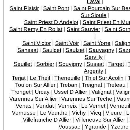
Laval
|
Saint Plaisir
|
Saint Pont
|
Saint Pourcain Sur Be
Sur Sioule
|
Saint Priest D Andelot
|
Saint Priest En Mu
Saint Remy En Rollat
|
Saint Sauvier
|
Saint Sorn
|
Saint Victor
|
Saint Voir
|
Saint Yorre
|
Salig
Sanssat
|
Saulcet
|
Saulzet
|
Sauvagny
|
Saze
Servilly
|
Seuillet
|
Sorbier
|
Souvigny
|
Sussat
|
Target
|
Argenty
|
Terjat
|
Le Theil
|
Theneuille
|
Thiel Sur Acolin
|
Toulon Sur Allier
|
Treban
|
Treignat
|
Treteau
|
Tronget
|
Urcay
|
Ussel D Allier
|
Valignat
|
Valig
Varennes Sur Allier
|
Varennes Sur Teche
|
Vau
Venas
|
Vendat
|
Verneix
|
Le Vernet
|
Verneui
Vernusse
|
Le Veurdre
|
Vichy
|
Vicq
|
Vieure
|
L
Villefranche D Allier
|
Villeneuve Sur Allier
|
Voussac
|
Ygrande
|
Yzeure