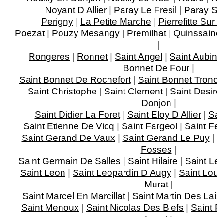
Noyant D Allier
|
Paray Le Fresil
|
Paray S
Perigny
|
La Petite Marche
|
Pierrefitte Sur
Poezat
|
Pouzy Mesangy
|
Premilhat
|
Quinssain
|
Rongeres
|
Ronnet
|
Saint Angel
|
Saint Aubin
Bonnet De Four
|
Saint Bonnet De Rochefort
|
Saint Bonnet Tronc
Saint Christophe
|
Saint Clement
|
Saint Desir
Donjon
|
Saint Didier La Foret
|
Saint Eloy D Allier
|
S
Saint Etienne De Vicq
|
Saint Fargeol
|
Saint Fe
Saint Gerand De Vaux
|
Saint Gerand Le Puy
|
Fosses
|
Saint Germain De Salles
|
Saint Hilaire
|
Saint L
Saint Leon
|
Saint Leopardin D Augy
|
Saint Lo
Murat
|
Saint Marcel En Marcillat
|
Saint Martin Des Lai
Saint Menoux
|
Saint Nicolas Des Biefs
|
Saint 