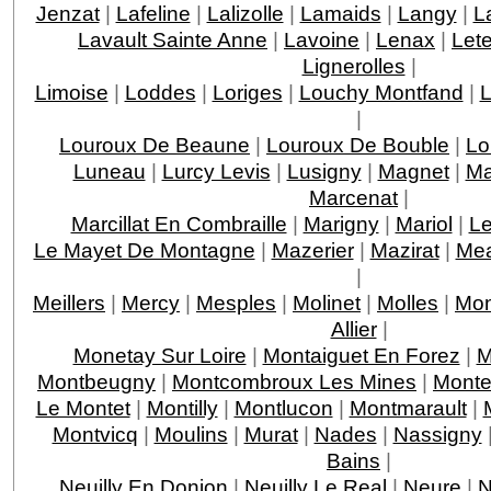
Jenzat
|
Lafeline
|
Lalizolle
|
Lamaids
|
Langy
|
L
Lavault Sainte Anne
|
Lavoine
|
Lenax
|
Let
Lignerolles
|
Limoise
|
Loddes
|
Loriges
|
Louchy Montfand
|
L
|
Louroux De Beaune
|
Louroux De Bouble
|
Lo
Luneau
|
Lurcy Levis
|
Lusigny
|
Magnet
|
Ma
Marcenat
|
Marcillat En Combraille
|
Marigny
|
Mariol
|
Le
Le Mayet De Montagne
|
Mazerier
|
Mazirat
|
Mea
|
Meillers
|
Mercy
|
Mesples
|
Molinet
|
Molles
|
Mon
Allier
|
Monetay Sur Loire
|
Montaiguet En Forez
|
M
Montbeugny
|
Montcombroux Les Mines
|
Monte
Le Montet
|
Montilly
|
Montlucon
|
Montmarault
|
Montvicq
|
Moulins
|
Murat
|
Nades
|
Nassigny
Bains
|
Neuilly En Donjon
|
Neuilly Le Real
|
Neure
|
N