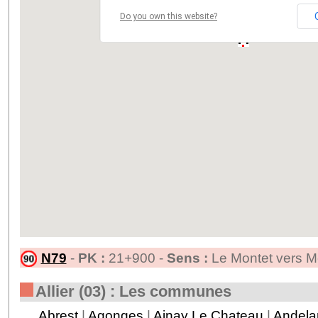
Do you own this website?
N79
-
PK :
21+900 -
Sens :
Le Montet vers M
Allier (03) : Les communes
Abrest
|
Agonges
|
Ainay Le Chateau
|
Andela