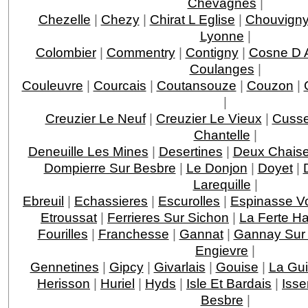
Chevagnes
|
Chezelle
|
Chezy
|
Chirat L Eglise
|
Chouvign
Lyonne
|
Colombier
|
Commentry
|
Contigny
|
Cosne D A
Coulanges
|
Couleuvre
|
Courcais
|
Coutansouze
|
Couzon
|
|
Creuzier Le Neuf
|
Creuzier Le Vieux
|
Cusse
Chantelle
|
Deneuille Les Mines
|
Desertines
|
Deux Chais
Dompierre Sur Besbre
|
Le Donjon
|
Doyet
|
Larequille
|
Ebreuil
|
Echassieres
|
Escurolles
|
Espinasse Vo
Etroussat
|
Ferrieres Sur Sichon
|
La Ferte Ha
Fourilles
|
Franchesse
|
Gannat
|
Gannay Sur 
Engievre
|
Gennetines
|
Gipcy
|
Givarlais
|
Gouise
|
La Gui
Herisson
|
Huriel
|
Hyds
|
Isle Et Bardais
|
Isse
Besbre
|