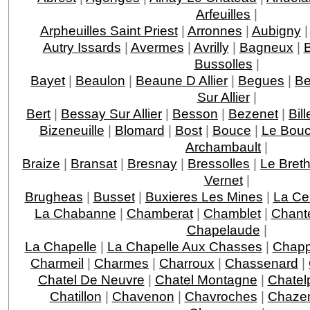
Arfeuilles
|
Arpheuilles Saint Priest
|
Arronnes
|
Aubigny
Autry Issards
|
Avermes
|
Avrilly
|
Bagneux
|
B
Bussolles
|
Bayet
|
Beaulon
|
Beaune D Allier
|
Begues
|
Be
Sur Allier
|
Bert
|
Bessay Sur Allier
|
Besson
|
Bezenet
|
Bil
Bizeneuille
|
Blomard
|
Bost
|
Bouce
|
Le Bou
Archambault
|
Braize
|
Bransat
|
Bresnay
|
Bressolles
|
Le Bret
Vernet
|
Brugheas
|
Busset
|
Buxieres Les Mines
|
La Cel
La Chabanne
|
Chamberat
|
Chamblet
|
Chante
Chapelaude
|
La Chapelle
|
La Chapelle Aux Chasses
|
Chap
Charmeil
|
Charmes
|
Charroux
|
Chassenard
|
Chatel De Neuvre
|
Chatel Montagne
|
Chatel
Chatillon
|
Chavenon
|
Chavroches
|
Chaze