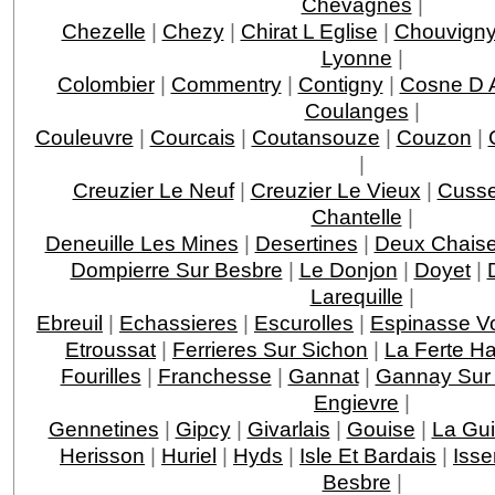
Chevagnes
|
Chezelle
|
Chezy
|
Chirat L Eglise
|
Chouvign
Lyonne
|
Colombier
|
Commentry
|
Contigny
|
Cosne D A
Coulanges
|
Couleuvre
|
Courcais
|
Coutansouze
|
Couzon
|
|
Creuzier Le Neuf
|
Creuzier Le Vieux
|
Cusse
Chantelle
|
Deneuille Les Mines
|
Desertines
|
Deux Chais
Dompierre Sur Besbre
|
Le Donjon
|
Doyet
|
Larequille
|
Ebreuil
|
Echassieres
|
Escurolles
|
Espinasse Vo
Etroussat
|
Ferrieres Sur Sichon
|
La Ferte Ha
Fourilles
|
Franchesse
|
Gannat
|
Gannay Sur 
Engievre
|
Gennetines
|
Gipcy
|
Givarlais
|
Gouise
|
La Gui
Herisson
|
Huriel
|
Hyds
|
Isle Et Bardais
|
Isse
Besbre
|