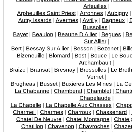
Arfeuilles
|
Arpheuilles Saint Priest
|
Arronnes
|
Aubigny
Autry Issards
|
Avermes
|
Avrilly
|
Bagneux
|
B
Bussolles
|
Bayet
|
Beaulon
|
Beaune D Allier
|
Begues
|
Be
Sur Allier
|
Bert
|
Bessay Sur Allier
|
Besson
|
Bezenet
|
Bil
Bizeneuille
|
Blomard
|
Bost
|
Bouce
|
Le Bou
Archambault
|
Braize
|
Bransat
|
Bresnay
|
Bressolles
|
Le Bret
Vernet
|
Brugheas
|
Busset
|
Buxieres Les Mines
|
La Cel
La Chabanne
|
Chamberat
|
Chamblet
|
Chante
Chapelaude
|
La Chapelle
|
La Chapelle Aux Chasses
|
Chap
Charmeil
|
Charmes
|
Charroux
|
Chassenard
|
Chatel De Neuvre
|
Chatel Montagne
|
Chatel
Chatillon
|
Chavenon
|
Chavroches
|
Chaze