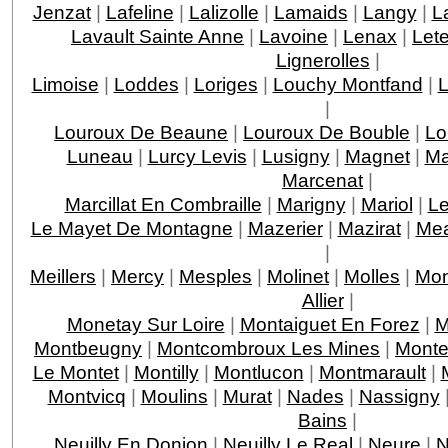
Jenzat
|
Lafeline
|
Lalizolle
|
Lamaids
|
Langy
|
L
Lavault Sainte Anne
|
Lavoine
|
Lenax
|
Let
Lignerolles
|
Limoise
|
Loddes
|
Loriges
|
Louchy Montfand
|
L
|
Louroux De Beaune
|
Louroux De Bouble
|
Lo
Luneau
|
Lurcy Levis
|
Lusigny
|
Magnet
|
Ma
Marcenat
|
Marcillat En Combraille
|
Marigny
|
Mariol
|
Le
Le Mayet De Montagne
|
Mazerier
|
Mazirat
|
Mea
|
Meillers
|
Mercy
|
Mesples
|
Molinet
|
Molles
|
Mon
Allier
|
Monetay Sur Loire
|
Montaiguet En Forez
|
M
Montbeugny
|
Montcombroux Les Mines
|
Monte
Le Montet
|
Montilly
|
Montlucon
|
Montmarault
|
Montvicq
|
Moulins
|
Murat
|
Nades
|
Nassigny
Bains
|
Neuilly En Donjon
|
Neuilly Le Real
|
Neure
|
N