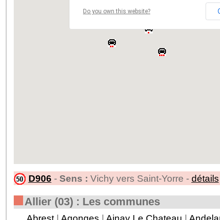
Do you own this website?
D906
-
Sens :
Vichy vers Saint-Yorre -
détails
Allier (03) : Les communes
Abrest
|
Agonges
|
Ainay Le Chateau
|
Andela