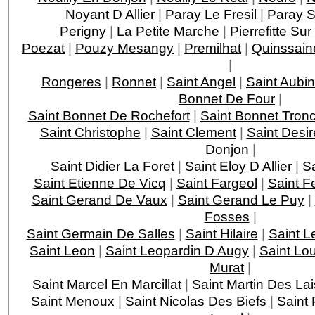
Noyant D Allier
|
Paray Le Fresil
|
Paray S
Perigny
|
La Petite Marche
|
Pierrefitte Sur
Poezat
|
Pouzy Mesangy
|
Premilhat
|
Quinssain
|
Rongeres
|
Ronnet
|
Saint Angel
|
Saint Aubin
Bonnet De Four
|
Saint Bonnet De Rochefort
|
Saint Bonnet Tronc
Saint Christophe
|
Saint Clement
|
Saint Desir
Donjon
|
Saint Didier La Foret
|
Saint Eloy D Allier
|
S
Saint Etienne De Vicq
|
Saint Fargeol
|
Saint Fe
Saint Gerand De Vaux
|
Saint Gerand Le Puy
|
Fosses
|
Saint Germain De Salles
|
Saint Hilaire
|
Saint L
Saint Leon
|
Saint Leopardin D Augy
|
Saint Lo
Murat
|
Saint Marcel En Marcillat
|
Saint Martin Des Lai
Saint Menoux
|
Saint Nicolas Des Biefs
|
Saint 