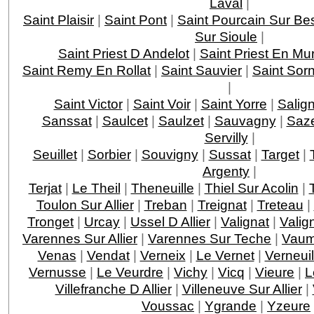
Laval
|
Saint Plaisir
|
Saint Pont
|
Saint Pourcain Sur Be
Sur Sioule
|
Saint Priest D Andelot
|
Saint Priest En Mu
Saint Remy En Rollat
|
Saint Sauvier
|
Saint Sorn
|
Saint Victor
|
Saint Voir
|
Saint Yorre
|
Salig
Sanssat
|
Saulcet
|
Saulzet
|
Sauvagny
|
Saze
Servilly
|
Seuillet
|
Sorbier
|
Souvigny
|
Sussat
|
Target
|
Argenty
|
Terjat
|
Le Theil
|
Theneuille
|
Thiel Sur Acolin
|
Toulon Sur Allier
|
Treban
|
Treignat
|
Treteau
|
Tronget
|
Urcay
|
Ussel D Allier
|
Valignat
|
Valig
Varennes Sur Allier
|
Varennes Sur Teche
|
Vau
Venas
|
Vendat
|
Verneix
|
Le Vernet
|
Verneui
Vernusse
|
Le Veurdre
|
Vichy
|
Vicq
|
Vieure
|
L
Villefranche D Allier
|
Villeneuve Sur Allier
|
Voussac
|
Ygrande
|
Yzeure