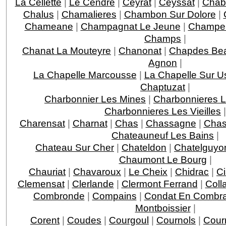
La Cellette
|
Le Cendre
|
Ceyrat
|
Ceyssat
|
Chab
Chalus
|
Chamalieres
|
Chambon Sur Dolore
|
Chameane
|
Champagnat Le Jeune
|
Champe
Champs
|
Chanat La Mouteyre
|
Chanonat
|
Chapdes Bea
Agnon
|
La Chapelle Marcousse
|
La Chapelle Sur U
Chaptuzat
|
Charbonnier Les Mines
|
Charbonnieres 
Charbonnieres Les Vieilles
|
Charensat
|
Charnat
|
Chas
|
Chassagne
|
Chas
Chateauneuf Les Bains
|
Chateau Sur Cher
|
Chateldon
|
Chatelguyo
Chaumont Le Bourg
|
Chauriat
|
Chavaroux
|
Le Cheix
|
Chidrac
|
Ci
Clemensat
|
Clerlande
|
Clermont Ferrand
|
Coll
Combronde
|
Compains
|
Condat En Combrai
Montboissier
|
Corent
|
Coudes
|
Courgoul
|
Cournols
|
Cour