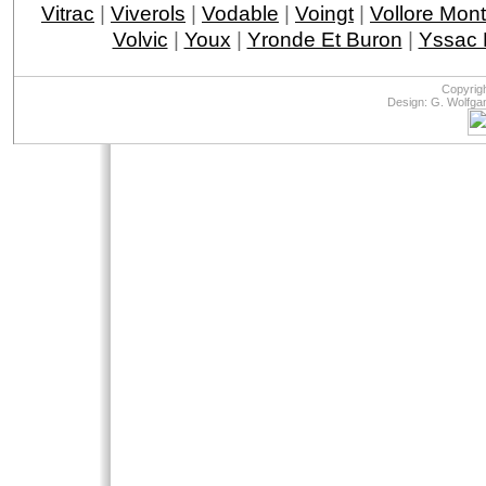
Vitrac
|
Viverols
|
Vodable
|
Voingt
|
Vollore Mon
Volvic
|
Youx
|
Yronde Et Buron
|
Yssac 
Copyrig
Design: G. Wolfga