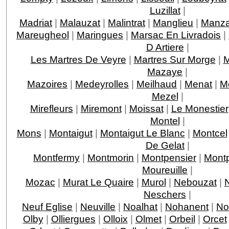
Luzillat
|
Madriat
|
Malauzat
|
Malintrat
|
Manglieu
|
Manza
Mareugheol
|
Maringues
|
Marsac En Livradois
|
D Artiere
|
Les Martres De Veyre
|
Martres Sur Morge
|
Mazaye
|
Mazoires
|
Medeyrolles
|
Meilhaud
|
Menat
|
M
Mezel
|
Mirefleurs
|
Miremont
|
Moissat
|
Le Monestier
Montel
|
Mons
|
Montaigut
|
Montaigut Le Blanc
|
Montcel
De Gelat
|
Montfermy
|
Montmorin
|
Montpensier
|
Mont
Moureuille
|
Mozac
|
Murat Le Quaire
|
Murol
|
Nebouzat
|
Neschers
|
Neuf Eglise
|
Neuville
|
Noalhat
|
Nohanent
|
No
Olby
|
Olliergues
|
Olloix
|
Olmet
|
Orbeil
|
Orcet