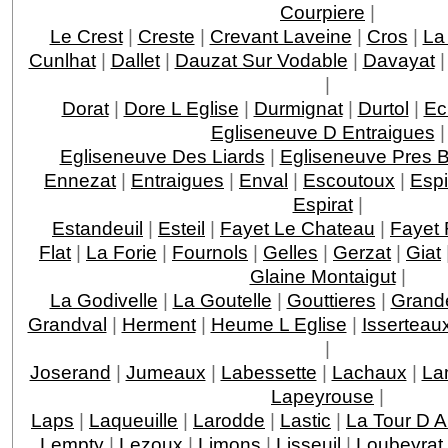
Courpiere
|
Le Crest
|
Creste
|
Crevant Laveine
|
Cros
|
La 
Cunlhat
|
Dallet
|
Dauzat Sur Vodable
|
Davayat
|
Dorat
|
Dore L Eglise
|
Durmignat
|
Durtol
|
Ec
Egliseneuve D Entraigues
|
Egliseneuve Des Liards
|
Egliseneuve Pres B
Ennezat
|
Entraigues
|
Enval
|
Escoutoux
|
Esp
Espirat
|
Estandeuil
|
Esteil
|
Fayet Le Chateau
|
Fayet
Flat
|
La Forie
|
Fournols
|
Gelles
|
Gerzat
|
Giat
Glaine Montaigut
|
La Godivelle
|
La Goutelle
|
Gouttieres
|
Grande
Grandval
|
Herment
|
Heume L Eglise
|
Isserteau
|
Joserand
|
Jumeaux
|
Labessette
|
Lachaux
|
La
Lapeyrouse
|
Laps
|
Laqueuille
|
Larodde
|
Lastic
|
La Tour D 
Lempty
|
Lezoux
|
Limons
|
Lisseuil
|
Loubeyrat