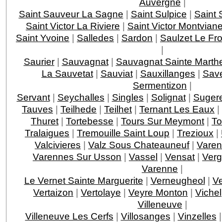
Auvergne
|
Saint Sauveur La Sagne
|
Saint Sulpice
|
Saint 
Saint Victor La Riviere
|
Saint Victor Montviane
Saint Yvoine
|
Salledes
|
Sardon
|
Saulzet Le Fro
|
Saurier
|
Sauvagnat
|
Sauvagnat Sainte Marth
La Sauvetat
|
Sauviat
|
Sauxillanges
|
Sav
Sermentizon
|
Servant
|
Seychalles
|
Singles
|
Solignat
|
Suger
Tauves
|
Teilhede
|
Teilhet
|
Ternant Les Eaux
|
Thuret
|
Tortebesse
|
Tours Sur Meymont
|
To
Tralaigues
|
Tremouille Saint Loup
|
Trezioux
|
Valcivieres
|
Valz Sous Chateauneuf
|
Varen
Varennes Sur Usson
|
Vassel
|
Vensat
|
Ver
Varenne
|
Le Vernet Sainte Marguerite
|
Verneugheol
|
Ve
Vertaizon
|
Vertolaye
|
Veyre Monton
|
Vichel
Villeneuve
|
Villeneuve Les Cerfs
|
Villosanges
|
Vinzelles