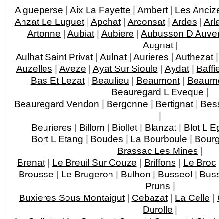
Aigueperse
|
Aix La Fayette
|
Ambert
|
Les Anci
Anzat Le Luguet
|
Apchat
|
Arconsat
|
Ardes
|
Arl
Artonne
|
Aubiat
|
Aubiere
|
Aubusson D Auve
Augnat
|
Aulhat Saint Privat
|
Aulnat
|
Aurieres
|
Authezat
Auzelles
|
Aveze
|
Ayat Sur Sioule
|
Aydat
|
Baffi
Bas Et Lezat
|
Beaulieu
|
Beaumont
|
Beaumo
Beauregard L Eveque
|
Beauregard Vendon
|
Bergonne
|
Bertignat
|
Bess
|
Beurieres
|
Billom
|
Biollet
|
Blanzat
|
Blot L E
Bort L Etang
|
Boudes
|
La Bourboule
|
Bourg
Brassac Les Mines
|
Brenat
|
Le Breuil Sur Couze
|
Briffons
|
Le Broc
Brousse
|
Le Brugeron
|
Bulhon
|
Busseol
|
Buss
Pruns
|
Buxieres Sous Montaigut
|
Cebazat
|
La Celle
|
Durolle
|