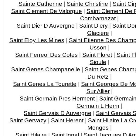
Sainte Catherine
|
Sainte Christine
|
Saint Ci
Saint Clement De Valorgue
|
Saint Clement De 
Combarnazat
|
Saint Dier D Auvergne
|
Saint Diery
|
Saint Do
Glaciere
|
Saint Eloy Les Mines
|
Saint Etienne Des Cham
Usson
|
Saint Ferreol Des Cotes
|
Saint Floret
|
Saint F
Sioule
|
Saint Genes Champanelle
|
Saint Genes Cham
Du Retz
|
Saint Genes La Tourette
|
Saint Georges De M
Sur Allier
|
Saint Germain Pres Herment
|
Saint Germai
Germain L Herm
|
Saint Gervais D Auvergne
|
Saint Gervais
Saint Gervazy
|
Saint Herent
|
Saint Hilaire La Cr
Monges
|
Saint Hilaire
|
Saint Ignat
|
Saint Jacques D A