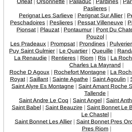
Orleat
|
Orsonnette
|
Palladuc
|
Pardines
|
Par
Paslieres
|
Perignat Les Sarlieve
|
Perignat Sur Allier
|
P
Peschadoires
|
Peslieres
|
Pessat Villeneuve
|
P
Pionsat
|
Plauzat
|
Pontaumur
|
Pont Du Chat
Pouzol
|
Les Pradeaux
|
Prompsat
|
Prondines
|
Pulverie
Puy Saint Gulmier
|
Le Quartier
|
Queuille
|
Rand
La Renaudie
|
Rentieres
|
Riom
|
Ris
|
La Roch
Charles La Mayrand
|
Roche D Agoux
|
Rochefort Montagne
|
La Roch
Royat
|
Saillant
|
Sainte Agathe
|
Saint Agoulin
|
Saint Alyre Es Montagne
|
Saint Amant Roche 
Tallende
|
Saint Andre Le Coq
|
Saint Angel
|
Saint Ant
Saint Babel
|
Saint Beauzire
|
Saint Bonnet Le 
Le Chastel
|
Saint Bonnet Les Allier
|
Saint Bonnet Pres Orc
Pres Riom
|