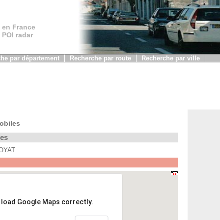
 en France
, POI radar
he par département
Recherche par route
Recherche par ville
obiles
les
ROYAT
t load Google Maps correctly.