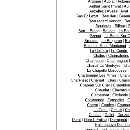
Artonne
|
Aubiat
|
Aubier
Aulhat Saint Privat
|
Aul
Auzelles
|
Aveze
|
Ayat 
Bas Et Lezat
|
Beaulieu
|
Beaum
Beauregard Vendon
|
Be
Beurieres
|
Billom
|
B
Bort L Etang
|
Boudes
|
La Bou
Brenat
|
Le Breuil Sur 
Brousse
|
Le Brugeron
|
Bu
Buxieres Sous Montaigut
|
La Cellette
|
Le Cendre
Chalus
|
Chamalieres
Chameane
|
Champagnat 
Chanat La Mouteyre
|
Cha
La Chapelle Marcousse
|
Charbonnier Les Mines
|
Charb
Charensat
|
Charnat
|
Chas
|
Chass
Chateau Sur Cher
|
Chateldon
Chauriat
|
Chavarou
Clemensat
|
Clerlande
Combronde
|
Compains
|
C
Corent
|
Coudes
|
Courgo
Le Crest
|
Creste
|
Cr
Cunlhat
|
Dallet
|
Dauzat
Dorat
|
Dore L Eglise
|
Durmignat
Egliseneuve Des Lia
Ennezat
|
Entraigues
|
Env