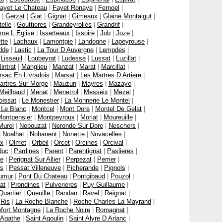
ayet Le Chateau
|
Fayet Ronaye
|
Fernoel
|
|
Gerzat
|
Giat
|
Gignat
|
Gimeaux
|
Glaine Montaigut
|
elle
|
Gouttieres
|
Grandeyrolles
|
Grandrif
|
me L Eglise
|
Isserteaux
|
Issoire
|
Job
|
Joze
|
tte
|
Lachaux
|
Lamontgie
|
Landogne
|
Lapeyrouse
|
dde
|
Lastic
|
La Tour D Auvergne
|
Lempdes
|
|
Lisseuil
|
Loubeyrat
|
Ludesse
|
Lussat
|
Luzillat
|
intrat
|
Manglieu
|
Manzat
|
Marat
|
Marcillat
|
sac En Livradois
|
Marsat
|
Les Martres D Artiere
|
artres Sur Morge
|
Mauzun
|
Mayres
|
Mazaye
|
Meilhaud
|
Menat
|
Menetrol
|
Messeix
|
Mezel
|
oissat
|
Le Monestier
|
La Monnerie Le Montel
|
 Le Blanc
|
Montcel
|
Mont Dore
|
Montel De Gelat
|
ontpensier
|
Montpeyroux
|
Moriat
|
Moureuille
|
Murol
|
Nebouzat
|
Neronde Sur Dore
|
Neschers
|
|
Noalhat
|
Nohanent
|
Nonette
|
Novacelles
|
ix
|
Olmet
|
Orbeil
|
Orcet
|
Orcines
|
Orcival
|
duc
|
Pardines
|
Parent
|
Parentignat
|
Paslieres
|
ve
|
Perignat Sur Allier
|
Perpezat
|
Perrier
|
es
|
Pessat Villeneuve
|
Picherande
|
Pignols
|
umur
|
Pont Du Chateau
|
Pontgibaud
|
Pouzol
|
at
|
Prondines
|
Pulverieres
|
Puy Guillaume
|
Quartier
|
Queuille
|
Randan
|
Ravel
|
Reignat
|
|
Ris
|
La Roche Blanche
|
Roche Charles La Mayrand
|
fort Montagne
|
La Roche Noire
|
Romagnat
|
 Agathe
|
Saint Agoulin
|
Saint Alyre D Arlanc
|