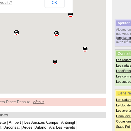
OK
website?
Ajouter
Ajoutez u
que vous 
l'
emplacem
avez été f
Connaît
Les radars
Les radar
La toléran
Les contr
Les autres
Liens ra
Les radar
ers Place Renoux -
détails
Le blog de
Les averti
unes
L'annuaire
Occasions
ette
|
Ambert
|
Les Ancizes Comps
|
Antoingt
|
Stage Poin
t
|
Arconsat
|
Ardes
|
Arlanc
|
Ars Les Favets
|