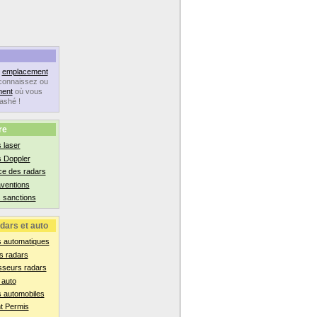
n
emplacement
connaissez ou
ent
où vous
lashé !
re
 laser
s Doppler
ce des radars
aventions
 sanctions
dars et auto
s automatiques
s radars
sseurs radars
 auto
 automobiles
t Permis