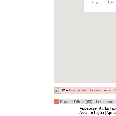
Do you own this 
D5e
Avenue Jean Jaures -
Sens :
V
Puy-de-Dôme (63) : Les comm
Aigueperse
|
Aix La Fay
Anzat Le Luguet
|
Apcha