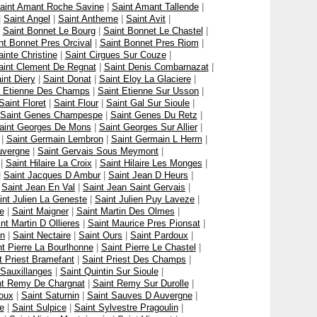
aint Amant Roche Savine
|
Saint Amant Tallende
|
|
Saint Angel
|
Saint Antheme
|
Saint Avit
|
|
Saint Bonnet Le Bourg
|
Saint Bonnet Le Chastel
|
nt Bonnet Pres Orcival
|
Saint Bonnet Pres Riom
|
inte Christine
|
Saint Cirgues Sur Couze
|
aint Clement De Regnat
|
Saint Denis Combarnazat
|
int Diery
|
Saint Donat
|
Saint Eloy La Glaciere
|
t Etienne Des Champs
|
Saint Etienne Sur Usson
|
Saint Floret
|
Saint Flour
|
Saint Gal Sur Sioule
|
Saint Genes Champespe
|
Saint Genes Du Retz
|
aint Georges De Mons
|
Saint Georges Sur Allier
|
|
Saint Germain Lembron
|
Saint Germain L Herm
|
uvergne
|
Saint Gervais Sous Meymont
|
|
Saint Hilaire La Croix
|
Saint Hilaire Les Monges
|
|
Saint Jacques D Ambur
|
Saint Jean D Heurs
|
|
Saint Jean En Val
|
Saint Jean Saint Gervais
|
int Julien La Geneste
|
Saint Julien Puy Laveze
|
e
|
Saint Maigner
|
Saint Martin Des Olmes
|
nt Martin D Ollieres
|
Saint Maurice Pres Pionsat
|
on
|
Saint Nectaire
|
Saint Ours
|
Saint Pardoux
|
nt Pierre La Bourlhonne
|
Saint Pierre Le Chastel
|
t Priest Bramefant
|
Saint Priest Des Champs
|
 Sauxillanges
|
Saint Quintin Sur Sioule
|
nt Remy De Chargnat
|
Saint Remy Sur Durolle
|
oux
|
Saint Saturnin
|
Saint Sauves D Auvergne
|
e
|
Saint Sulpice
|
Saint Sylvestre Pragoulin
|