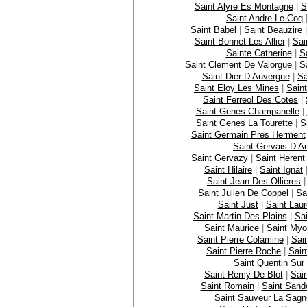
Saint Alyre Es Montagne
|
S
Saint Andre Le Coq
Saint Babel
|
Saint Beauzire
Saint Bonnet Les Allier
|
Sai
Sainte Catherine
|
Sa
Saint Clement De Valorgue
|
S
Saint Dier D Auvergne
|
Sa
Saint Eloy Les Mines
|
Sain
Saint Ferreol Des Cotes
|
Saint Genes Champanelle
|
Saint Genes La Tourette
|
S
Saint Germain Pres Herment
Saint Gervais D A
Saint Gervazy
|
Saint Herent
Saint Hilaire
|
Saint Ignat
Saint Jean Des Ollieres
Saint Julien De Coppel
|
Sa
Saint Just
|
Saint Laur
Saint Martin Des Plains
|
Sai
Saint Maurice
|
Saint My
Saint Pierre Colamine
|
Sai
Saint Pierre Roche
|
Sain
Saint Quentin Sur
Saint Remy De Blot
|
Sai
Saint Romain
|
Saint Sand
Saint Sauveur La Sagn