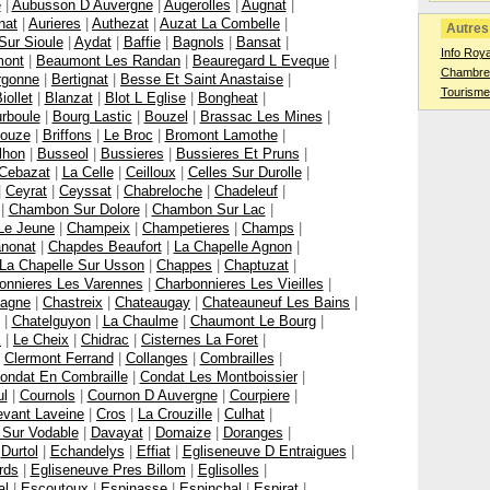
e
|
Aubusson D Auvergne
|
Augerolles
|
Augnat
|
nat
|
Aurieres
|
Authezat
|
Auzat La Combelle
|
Autres 
Sur Sioule
|
Aydat
|
Baffie
|
Bagnols
|
Bansat
|
Info Roya
ont
|
Beaumont Les Randan
|
Beauregard L Eveque
|
Chambres
rgonne
|
Bertignat
|
Besse Et Saint Anastaise
|
Tourisme
iollet
|
Blanzat
|
Blot L Eglise
|
Bongheat
|
rboule
|
Bourg Lastic
|
Bouzel
|
Brassac Les Mines
|
Couze
|
Briffons
|
Le Broc
|
Bromont Lamothe
|
lhon
|
Busseol
|
Bussieres
|
Bussieres Et Pruns
|
Cebazat
|
La Celle
|
Ceilloux
|
Celles Sur Durolle
|
|
Ceyrat
|
Ceyssat
|
Chabreloche
|
Chadeleuf
|
|
Chambon Sur Dolore
|
Chambon Sur Lac
|
Le Jeune
|
Champeix
|
Champetieres
|
Champs
|
nonat
|
Chapdes Beaufort
|
La Chapelle Agnon
|
La Chapelle Sur Usson
|
Chappes
|
Chaptuzat
|
onnieres Les Varennes
|
Charbonnieres Les Vieilles
|
agne
|
Chastreix
|
Chateaugay
|
Chateauneuf Les Bains
|
|
Chatelguyon
|
La Chaulme
|
Chaumont Le Bourg
|
x
|
Le Cheix
|
Chidrac
|
Cisternes La Foret
|
|
Clermont Ferrand
|
Collanges
|
Combrailles
|
ondat En Combraille
|
Condat Les Montboissier
|
ul
|
Cournols
|
Cournon D Auvergne
|
Courpiere
|
evant Laveine
|
Cros
|
La Crouzille
|
Culhat
|
 Sur Vodable
|
Davayat
|
Domaize
|
Doranges
|
|
Durtol
|
Echandelys
|
Effiat
|
Egliseneuve D Entraigues
|
rds
|
Egliseneuve Pres Billom
|
Eglisolles
|
al
|
Escoutoux
|
Espinasse
|
Espinchal
|
Espirat
|