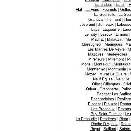
Estandeuil
|
Esteil
|
F
Flat
|
La Forie
|
Fournols
|
Gelles
La Godivelle
|
La Gout
Grandval
|
Herment
|
Heu
Joserand
|
Jumeaux
|
Labesse
Laps
|
Laqueuille
|
Laro
Lempty
|
Lezoux
|
Limons
Madriat
|
Malauzat
|
Mal
Mareugheol
|
Maringues
|
Mar
Les Martres De Veyre
|
M
Mazoires
|
Medeyrolles
|
Mirefleurs
|
Miremont
|
M
Mons
|
Montaigut
|
Montaigut
Montfermy
|
Montmorin
|
M
Mozac
|
Murat Le Quaire
|
Neuf Eglise
|
Neuville
Olby
|
Olliergues
|
Ollo
Orleat
|
Orsonnette
|
Palla
Perignat Les Sarlie
Peschadoires
|
Peslier
Pionsat
|
Plauzat
|
Ponta
Les Pradeaux
|
Promps
Puy Saint Gulmier
|
Le 
La Renaudie
|
Rentieres
|
Riom
Roche D Agoux
|
Roche
Royat
|
Saillant
|
Sainte