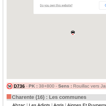
Do you own this website?
D736
-
PK :
38+800 -
Sens :
Rouillac vers Ja
Charente (16) : Les communes
Abzac
|
Les Adjots
|
Agris
|
Aignes Et Puypero