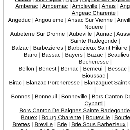
Amberac
|
Ambernac
|
Ambleville
|
Anais
|
Ang
Angeac Charente
|
Angeduc
|
Angouleme
|
Ansac Sur Vienne
|
Anvil
Nouere
|
Aubeterre Sur Dronne
|
Aubeville
|
Aunac
|
Auss
Sainte Radegonde
|
Balzac
|
Barbezieres
|
Barbezieux Saint Hilaire
Barro
|
Bassac
|
Bayers
|
Bazac
|
Beaulieu
Becheresse
|
Bellon
|
Benest
|
Bernac
|
Berneuil
|
Bessac
Bioussac
|
Birac
|
Blanzac Porcheresse
|
Blanzaguet Saint
|
Bonnes
|
Bonneuil
|
Bonneville
|
Bors Canton D
Cybard
|
Bors Canton De Baignes Sainte Radegonde
Bouex
|
Bourg Charente
|
Bouteville
|
Boutie
Brettes
|
Breville
|
Brie
|
Brie Sous Barbezieux
|