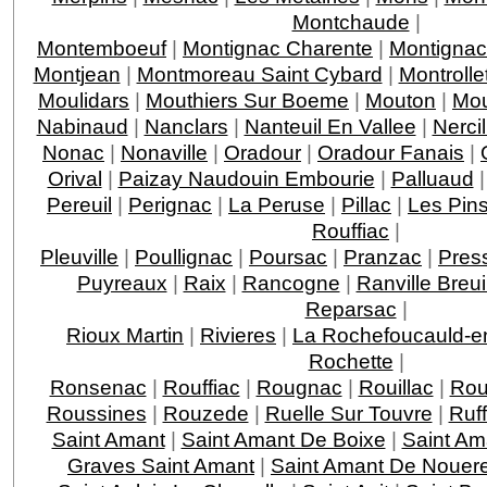
Montchaude
|
Montemboeuf
|
Montignac Charente
|
Montignac
Montjean
|
Montmoreau Saint Cybard
|
Montrolle
Moulidars
|
Mouthiers Sur Boeme
|
Mouton
|
Mo
Nabinaud
|
Nanclars
|
Nanteuil En Vallee
|
Nercil
Nonac
|
Nonaville
|
Oradour
|
Oradour Fanais
|
Orival
|
Paizay Naudouin Embourie
|
Palluaud
Pereuil
|
Perignac
|
La Peruse
|
Pillac
|
Les Pin
Rouffiac
|
Pleuville
|
Poullignac
|
Poursac
|
Pranzac
|
Pres
Puyreaux
|
Raix
|
Rancogne
|
Ranville Breui
Reparsac
|
Rioux Martin
|
Rivieres
|
La Rochefoucauld-e
Rochette
|
Ronsenac
|
Rouffiac
|
Rougnac
|
Rouillac
|
Rou
Roussines
|
Rouzede
|
Ruelle Sur Touvre
|
Ruf
Saint Amant
|
Saint Amant De Boixe
|
Saint Am
Graves Saint Amant
|
Saint Amant De Nouer