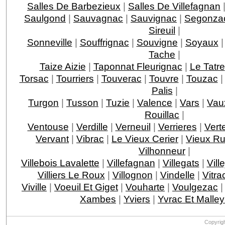
Salles De Barbezieux
|
Salles De Villefagnan
Saulgond
|
Sauvagnac
|
Sauvignac
|
Segonza
Sireuil
|
Sonneville
|
Souffrignac
|
Souvigne
|
Soyaux
Tache
|
Taize Aizie
|
Taponnat Fleurignac
|
Le Tatre
Torsac
|
Tourriers
|
Touverac
|
Touvre
|
Touzac
Palis
|
Turgon
|
Tusson
|
Tuzie
|
Valence
|
Vars
|
Vau
Rouillac
|
Ventouse
|
Verdille
|
Verneuil
|
Verrieres
|
Vert
Vervant
|
Vibrac
|
Le Vieux Cerier
|
Vieux Ru
Vilhonneur
|
Villebois Lavalette
|
Villefagnan
|
Villegats
|
Vill
Villiers Le Roux
|
Villognon
|
Vindelle
|
Vitra
Viville
|
Voeuil Et Giget
|
Vouharte
|
Voulgezac
Xambes
|
Yviers
|
Yvrac Et Malle
Copyrig