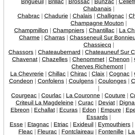
Brigueuil
|
Brillac
|
Brossac
|
Bunzac
|
Cellef
Chabanais
|
Chabrac
|
Chadurie
|
Chalais
|
Challignac
|
Ch
Champagne Mouton
|
Champmillon
|
Champniers
|
Chantillac
|
La Ch
Charme
|
Charras
|
Chasseneuil Sur Bonnie
Chassiecq
|
Chassors
|
Chateaubernard
|
Chateauneuf Sur C
Chavenat
|
Chazelles
|
Chenommet
|
Chenon
|
Cherves Richemont
|
La Chevrerie
|
Chillac
|
Chirac
|
Claix
|
Cognac
|
Condeon
|
Confolens
|
Coulgens
|
Coulonges
|
C
|
Courgeac
|
Courlac
|
La Couronne
|
Couture
|
C
Criteuil La Magdeleine
|
Curac
|
Deviat
|
Digna
Ebreon
|
Echallat
|
Ecuras
|
Edon
|
Empure
|
Ep
Essards
|
Esse
|
Etagnac
|
Etriac
|
Exideuil
|
Eymouthiers
|
Fleac
|
Fleurac
|
Fontclaireau
|
Fontenille
|
La