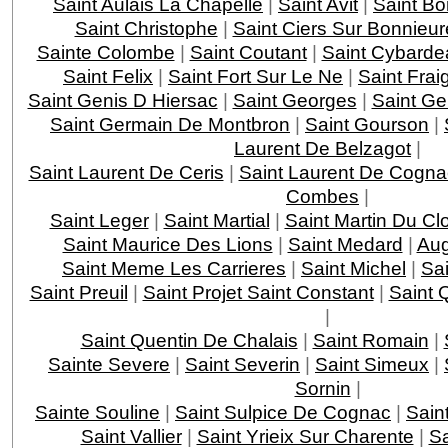
Saint Aulais La Chapelle
|
Saint Avit
|
Saint Bo
Saint Christophe
|
Saint Ciers Sur Bonnieur
Sainte Colombe
|
Saint Coutant
|
Saint Cybarde
Saint Felix
|
Saint Fort Sur Le Ne
|
Saint Frai
Saint Genis D Hiersac
|
Saint Georges
|
Saint Ge
Saint Germain De Montbron
|
Saint Gourson
|
Laurent De Belzagot
|
Saint Laurent De Ceris
|
Saint Laurent De Cogna
Combes
|
Saint Leger
|
Saint Martial
|
Saint Martin Du Cl
Saint Maurice Des Lions
|
Saint Medard
|
Aug
Saint Meme Les Carrieres
|
Saint Michel
|
Sai
Saint Preuil
|
Saint Projet Saint Constant
|
Saint 
|
Saint Quentin De Chalais
|
Saint Romain
|
Sainte Severe
|
Saint Severin
|
Saint Simeux
|
Sornin
|
Sainte Souline
|
Saint Sulpice De Cognac
|
Sain
Saint Vallier
|
Saint Yrieix Sur Charente
|
Sa