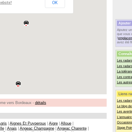
OK
website?
Ajouter
Ajoutez u
que vous 
l'
emplacem
avez été f
Connaît
Les radars
Les radar
La toléran
Les contr
Les autres
Liens ra
Les radar
me vers Bordeaux -
détails
Le blog de
Les averti
L'annuaire
Occasions
gris
|
Aignes Et Puyperoux
|
Aigre
|
Alloue
|
Stage Poin
lle
|
Anais
|
Angeac Champagne
|
Angeac Charente
|