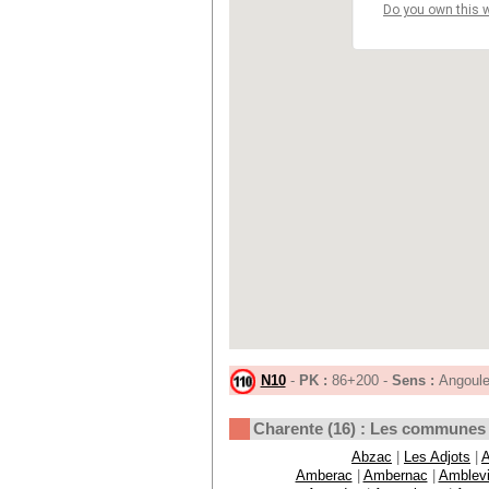
Do you own this 
N10
-
PK :
86+200 -
Sens :
Angoule
Charente (16) : Les communes
Abzac
|
Les Adjots
|
A
Amberac
|
Ambernac
|
Amblevi