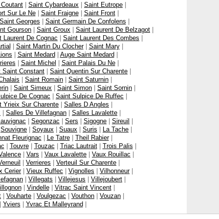
 Coutant
|
Saint Cybardeaux
|
Saint Eutrope
|
ort Sur Le Ne
|
Saint Fraigne
|
Saint Front
|
Saint Georges
|
Saint Germain De Confolens
|
int Gourson
|
Saint Groux
|
Saint Laurent De Belzagot
|
t Laurent De Cognac
|
Saint Laurent Des Combes
|
tial
|
Saint Martin Du Clocher
|
Saint Mary
|
ions
|
Saint Medard
|
Auge Saint Medard
|
rieres
|
Saint Michel
|
Saint Palais Du Ne
|
t Saint Constant
|
Saint Quentin Sur Charente
|
Chalais
|
Saint Romain
|
Saint Saturnin
|
rin
|
Saint Simeux
|
Saint Simon
|
Saint Sornin
|
Sulpice De Cognac
|
Saint Sulpice De Ruffec
|
t Yrieix Sur Charente
|
Salles D Angles
|
x
|
Salles De Villefagnan
|
Salles Lavalette
|
auvignac
|
Segonzac
|
Sers
|
Sigogne
|
Sireuil
|
|
Souvigne
|
Soyaux
|
Suaux
|
Suris
|
La Tache
|
nat Fleurignac
|
Le Tatre
|
Theil Rabier
|
ac
|
Touvre
|
Touzac
|
Triac Lautrait
|
Trois Palis
|
Valence
|
Vars
|
Vaux Lavalette
|
Vaux Rouillac
|
Verneuil
|
Verrieres
|
Verteuil Sur Charente
|
x Cerier
|
Vieux Ruffec
|
Vignolles
|
Vilhonneur
|
llefagnan
|
Villegats
|
Villejesus
|
Villejoubert
|
illognon
|
Vindelle
|
Vitrac Saint Vincent
|
t
|
Vouharte
|
Voulgezac
|
Vouthon
|
Vouzan
|
|
Yviers
|
Yvrac Et Malleyrand
|