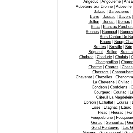
Angeduc
|
Angouleme
|
Ansa
Aubeterre Sur Dronne
|
Aubeville
Balzac
|
Barbezieres
|
Barro
|
Bassac
|
Bayers
Bellon
|
Benest
|
Bernac
Birac
|
Blanzac Porcher
Bonnes
|
Bonneuil
|
Bonnevi
Bors Canton De Ba
Bouex
|
Bourg Cha
Brettes
|
Breville
|
Brie
Brigueuil
|
Brillac
|
Brossa
Chabrac
|
Chadurie
|
Chalais
|
C
Champmillon
|
Champ
Charme
|
Charras
|
Chasse
Chassors
|
Chateauber
Chavenat
|
Chazelles
|
Chenomm
La Chevrerie
|
Chillac
|
Condeon
|
Confolens
|
C
Courgeac
|
Courlac
|
L
Criteuil La Magdelein
Ebreon
|
Echallat
|
Ecuras
|
Esse
|
Etagnac
|
Etriac
Fleac
|
Fleurac
|
Fon
Fouquebrune
|
Fouqueur
Genac
|
Genouillac
|
Gen
Gond Pontouvre
|
Les G
Guimps
|
Guizengeard
|
Gura