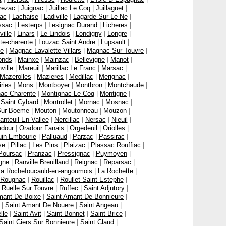
rezac
|
Juignac
|
Juillac Le Coq
|
Juillaguet
|
nac
|
Lachaise
|
Ladiville
|
Lagarde Sur Le Ne
|
ssac
|
Lesterps
|
Lesignac Durand
|
Licheres
|
ille
|
Linars
|
Le Lindois
|
Londigny
|
Longre
|
te-charente
|
Louzac Saint Andre
|
Lupsault
|
ne
|
Magnac Lavalette Villars
|
Magnac Sur Touvre
|
onds
|
Mainxe
|
Mainzac
|
Bellevigne
|
Manot
|
ville
|
Mareuil
|
Marillac Le Franc
|
Marsac
|
Mazerolles
|
Mazieres
|
Medillac
|
Merignac
|
ries
|
Mons
|
Montboyer
|
Montbron
|
Montchaude
|
nac Charente
|
Montignac Le Coq
|
Montigne
|
Saint Cybard
|
Montrollet
|
Mornac
|
Mosnac
|
Sur Boeme
|
Mouton
|
Moutonneau
|
Mouzon
|
anteuil En Vallee
|
Nercillac
|
Nersac
|
Nieuil
|
adour
|
Oradour Fanais
|
Orgedeuil
|
Oriolles
|
in Embourie
|
Palluaud
|
Parzac
|
Passirac
|
se
|
Pillac
|
Les Pins
|
Plaizac
|
Plassac Rouffiac
|
Poursac
|
Pranzac
|
Pressignac
|
Puymoyen
|
gne
|
Ranville Breuillaud
|
Reignac
|
Reparsac
|
La Rochefoucauld-en-angoumois
|
La Rochette
|
Rougnac
|
Rouillac
|
Roullet Saint Estephe
|
|
Ruelle Sur Touvre
|
Ruffec
|
Saint Adjutory
|
mant De Boixe
|
Saint Amant De Bonnieure
|
|
Saint Amant De Nouere
|
Saint Angeau
|
lle
|
Saint Avit
|
Saint Bonnet
|
Saint Brice
|
Saint Ciers Sur Bonnieure
|
Saint Claud
|