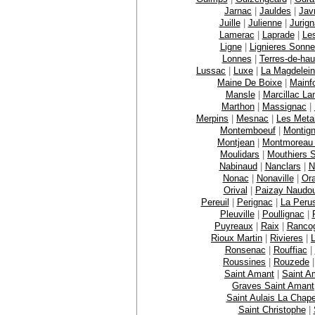
Jarnac
|
Jauldes
|
Jav
Juille
|
Julienne
|
Jurig
Lamerac
|
Laprade
|
Le
Ligne
|
Lignieres Sonnev
Lonnes
|
Terres-de-hau
Lussac
|
Luxe
|
La Magdelei
Maine De Boixe
|
Mainf
Mansle
|
Marcillac Lan
Marthon
|
Massignac
|
Merpins
|
Mesnac
|
Les Metai
Montemboeuf
|
Montig
Montjean
|
Montmoreau 
Moulidars
|
Mouthiers 
Nabinaud
|
Nanclars
|
N
Nonac
|
Nonaville
|
Or
Orival
|
Paizay Naudou
Pereuil
|
Perignac
|
La Peru
Pleuville
|
Poullignac
|
Puyreaux
|
Raix
|
Ranco
Rioux Martin
|
Rivieres
|
Ronsenac
|
Rouffiac
|
Roussines
|
Rouzede
Saint Amant
|
Saint A
Graves Saint Amant
Saint Aulais La Chape
Saint Christophe
|