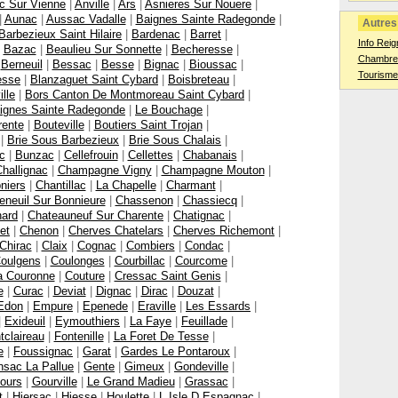
c Sur Vienne
|
Anville
|
Ars
|
Asnieres Sur Nouere
|
|
Aunac
|
Aussac Vadalle
|
Baignes Sainte Radegonde
|
Autres 
Barbezieux Saint Hilaire
|
Bardenac
|
Barret
|
Info Rei
|
Bazac
|
Beaulieu Sur Sonnette
|
Becheresse
|
Chambres
|
Berneuil
|
Bessac
|
Besse
|
Bignac
|
Bioussac
|
Tourisme
esse
|
Blanzaguet Saint Cybard
|
Boisbreteau
|
lle
|
Bors Canton De Montmoreau Saint Cybard
|
ignes Sainte Radegonde
|
Le Bouchage
|
rente
|
Bouteville
|
Boutiers Saint Trojan
|
|
Brie Sous Barbezieux
|
Brie Sous Chalais
|
c
|
Bunzac
|
Cellefrouin
|
Cellettes
|
Chabanais
|
hallignac
|
Champagne Vigny
|
Champagne Mouton
|
niers
|
Chantillac
|
La Chapelle
|
Charmant
|
neuil Sur Bonnieure
|
Chassenon
|
Chassiecq
|
nard
|
Chateauneuf Sur Charente
|
Chatignac
|
et
|
Chenon
|
Cherves Chatelars
|
Cherves Richemont
|
Chirac
|
Claix
|
Cognac
|
Combiers
|
Condac
|
oulgens
|
Coulonges
|
Courbillac
|
Courcome
|
a Couronne
|
Couture
|
Cressac Saint Genis
|
e
|
Curac
|
Deviat
|
Dignac
|
Dirac
|
Douzat
|
Edon
|
Empure
|
Epenede
|
Eraville
|
Les Essards
|
|
Exideuil
|
Eymouthiers
|
La Faye
|
Feuillade
|
tclaireau
|
Fontenille
|
La Foret De Tesse
|
e
|
Foussignac
|
Garat
|
Gardes Le Pontaroux
|
sac La Pallue
|
Gente
|
Gimeux
|
Gondeville
|
ours
|
Gourville
|
Le Grand Madieu
|
Grassac
|
t
|
Hiersac
|
Hiesse
|
Houlette
|
L Isle D Espagnac
|