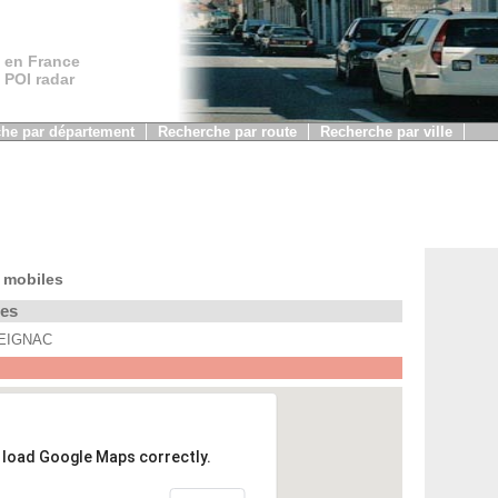
 en France
, POI radar
he par département
Recherche par route
Recherche par ville
 mobiles
les
 REIGNAC
t load Google Maps correctly.