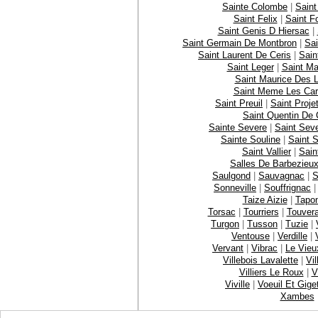
Sainte Colombe
|
Saint
Saint Felix
|
Saint F
Saint Genis D Hiersac
|
Saint Germain De Montbron
|
Sa
Saint Laurent De Ceris
|
Sain
Saint Leger
|
Saint Mar
Saint Maurice Des L
Saint Meme Les Car
Saint Preuil
|
Saint Proje
Saint Quentin De 
Sainte Severe
|
Saint Seve
Sainte Souline
|
Saint 
Saint Vallier
|
Sain
Salles De Barbezieu
Saulgond
|
Sauvagnac
|
S
Sonneville
|
Souffrignac
Taize Aizie
|
Tapon
Torsac
|
Tourriers
|
Touver
Turgon
|
Tusson
|
Tuzie
|
Ventouse
|
Verdille
|
Vervant
|
Vibrac
|
Le Vieu
Villebois Lavalette
|
Vi
Villiers Le Roux
|
V
Viville
|
Voeuil Et Gige
Xambes