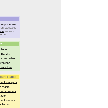
n
emplacement
connaissez ou
ent
où vous
lashé !
re
 laser
s Doppler
ce des radars
aventions
 sanctions
dars et auto
s automatiques
s radars
sseurs radars
 auto
 automobiles
t Permis