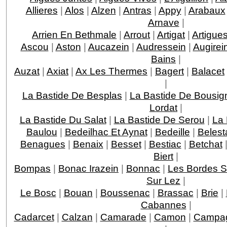
Allieres
|
Alos
|
Alzen
|
Antras
|
Appy
|
Arabaux
Arnave
|
Arrien En Bethmale
|
Arrout
|
Artigat
|
Artigue
Ascou
|
Aston
|
Aucazein
|
Audressein
|
Augirei
Bains
|
Auzat
|
Axiat
|
Ax Les Thermes
|
Bagert
|
Balacet
|
La Bastide De Besplas
|
La Bastide De Bousig
Lordat
|
La Bastide Du Salat
|
La Bastide De Serou
|
La 
Baulou
|
Bedeilhac Et Aynat
|
Bedeille
|
Belest
Benagues
|
Benaix
|
Besset
|
Bestiac
|
Betchat
Biert
|
Bompas
|
Bonac Irazein
|
Bonnac
|
Les Bordes S
Sur Lez
|
Le Bosc
|
Bouan
|
Boussenac
|
Brassac
|
Brie
|
Cabannes
|
Cadarcet
|
Calzan
|
Camarade
|
Camon
|
Campag