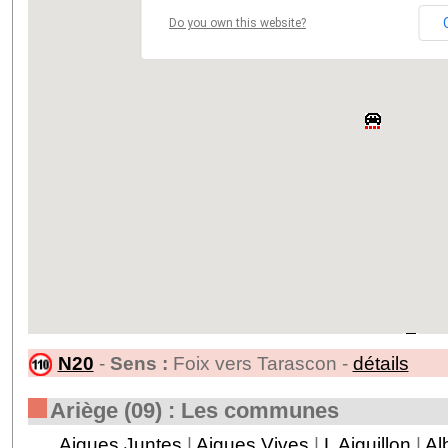
Do you own this website?
N20
-
Sens :
Foix vers Tarascon -
détails
Ariège (09) : Les communes
Aigues Juntes
|
Aigues Vives
|
L Aiguillon
|
Al