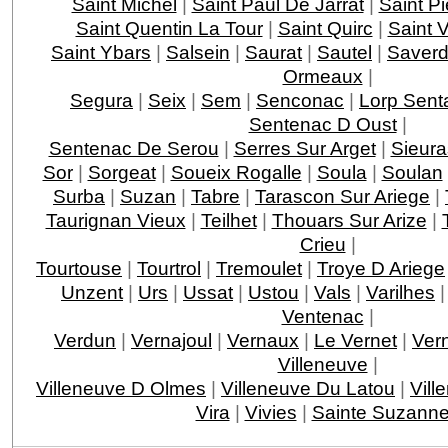
Saint Michel
|
Saint Paul De Jarrat
|
Saint Pi
Saint Quentin La Tour
|
Saint Quirc
|
Saint 
Saint Ybars
|
Salsein
|
Saurat
|
Sautel
|
Saver
Ormeaux
|
Segura
|
Seix
|
Sem
|
Senconac
|
Lorp Senta
Sentenac D Oust
|
Sentenac De Serou
|
Serres Sur Arget
|
Sieura
Sor
|
Sorgeat
|
Soueix Rogalle
|
Soula
|
Soulan
Surba
|
Suzan
|
Tabre
|
Tarascon Sur Ariege
|
Taurignan Vieux
|
Teilhet
|
Thouars Sur Arize
|
Crieu
|
Tourtouse
|
Tourtrol
|
Tremoulet
|
Troye D Ariege
Unzent
|
Urs
|
Ussat
|
Ustou
|
Vals
|
Varilhes
Ventenac
|
Verdun
|
Vernajoul
|
Vernaux
|
Le Vernet
|
Vern
Villeneuve
|
Villeneuve D Olmes
|
Villeneuve Du Latou
|
Vill
Vira
|
Vivies
|
Sainte Suzann