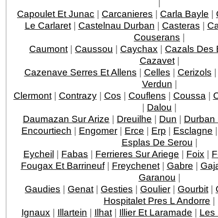
|
Capoulet Et Junac
|
Carcanieres
|
Carla Bayle
|
Le Carlaret
|
Castelnau Durban
|
Casteras
|
Ca
Couserans
|
Caumont
|
Caussou
|
Caychax
|
Cazals Des 
Cazavet
|
Cazenave Serres Et Allens
|
Celles
|
Cerizols
Verdun
|
Clermont
|
Contrazy
|
Cos
|
Couflens
|
Coussa
|
C
|
Dalou
|
Daumazan Sur Arize
|
Dreuilhe
|
Dun
|
Durban 
Encourtiech
|
Engomer
|
Erce
|
Erp
|
Esclagne
Esplas De Serou
|
Eycheil
|
Fabas
|
Ferrieres Sur Ariege
|
Foix
|
F
Fougax Et Barrineuf
|
Freychenet
|
Gabre
|
Gaj
Garanou
|
Gaudies
|
Genat
|
Gesties
|
Goulier
|
Gourbit
|
Hospitalet Pres L Andorre
|
Ignaux
|
Illartein
|
Ilhat
|
Illier Et Laramade
|
Les 