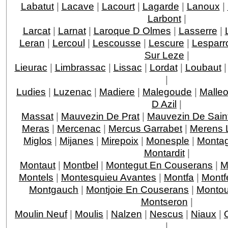
Labatut
|
Lacave
|
Lacourt
|
Lagarde
|
Lanoux
|
Larbont
|
Larcat
|
Larnat
|
Laroque D Olmes
|
Lasserre
|
Leran
|
Lercoul
|
Lescousse
|
Lescure
|
Lesparr
Sur Leze
|
Lieurac
|
Limbrassac
|
Lissac
|
Lordat
|
Loubaut
|
Ludies
|
Luzenac
|
Madiere
|
Malegoude
|
Malle
D Azil
|
Massat
|
Mauvezin De Prat
|
Mauvezin De Saint
Meras
|
Mercenac
|
Mercus Garrabet
|
Merens 
Miglos
|
Mijanes
|
Mirepoix
|
Monesple
|
Monta
Montardit
|
Montaut
|
Montbel
|
Montegut En Couserans
|
M
Montels
|
Montesquieu Avantes
|
Montfa
|
Montfe
Montgauch
|
Montjoie En Couserans
|
Montou
Montseron
|
Moulin Neuf
|
Moulis
|
Nalzen
|
Nescus
|
Niaux
|
|