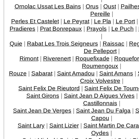
Ornolac Ussat Les Bains
|
Orus
|
Oust
|
Pailhe
Pereille
|
Perles Et Castelet
|
Le Peyrat
|
Le Pla
|
Le Port
Pradieres
|
Prat Bonrepaux
|
Prayols
|
Le Puch
|
|
Quie
|
Rabat Les Trois Seigneurs
|
Raissac
|
Reg
De Pelleport
|
Rimont
|
Riverenert
|
Roquefixade
|
Roquefor
Roumengoux
|
Rouze
|
Sabarat
|
Saint Amadou
|
Saint Amans
|
Croix Volvestre
|
Saint Felix De Rieutord
|
Saint Felix De Tour
Saint Girons
|
Saint Jean D Aigues Vives
Castillonnais
|
Saint Jean De Verges
|
Saint Jean Du Falga
|
S
Capou
|
Saint Lary
|
Saint Lizier
|
Saint Martin De Cara
Oydes
|